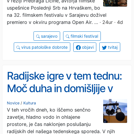
v režiji Predraga Ličine, avtorja filmske
uspešnice Poslednji Srb na Hrvaškem, bo
na 32. filmskem festivalu v Sarajevu doživel
premiero v okviru programa Open Air. …
· 24ur · 4d
sarajevo
filmski festival
virus patološke dobrote
objavi
tvitaj
Radijske igre v tem tednu:
Moč duha in domišljije v
vse bolj brezčutni družbi
Novice
/
Kultura
V teh vročih dneh, ko iščemo senčno
zavetje, hladno vodo in ohlajene
prostore, je čas naklonjen poslušanju
radijskih del našega tedenskega sporeda. V njih