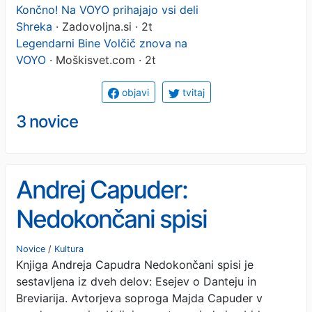
Končno! Na VOYO prihajajo vsi deli
Shreka
· Zadovoljna.si · 2t
Legendarni Bine Volčič znova na
VOYO
· Moškisvet.com · 2t
objavi
tvitaj
3 novice
Andrej Capuder:
Nedokončani spisi
Novice
/
Kultura
Knjiga Andreja Capudra Nedokončani spisi je
sestavljena iz dveh delov: Esejev o Danteju in
Breviarija. Avtorjeva soproga Majda Capuder v