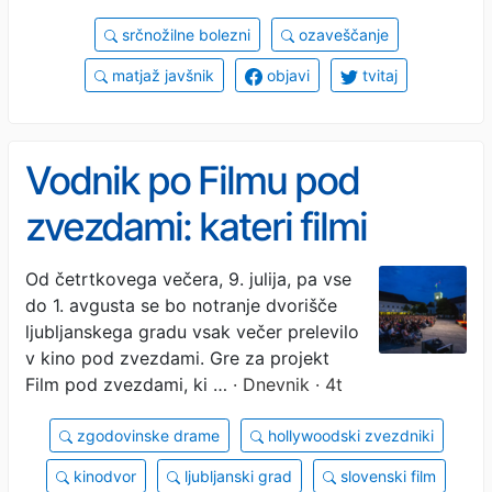
srčnožilne bolezni
ozaveščanje
matjaž javšnik
objavi
tvitaj
Vodnik po Filmu pod
zvezdami: kateri filmi
prihajajo na grajsko
Od četrtkovega večera, 9. julija, pa vse
do 1. avgusta se bo notranje dvorišče
dvorišče?
ljubljanskega gradu vsak večer prelevilo
v kino pod zvezdami. Gre za projekt
Film pod zvezdami, ki …
· Dnevnik · 4t
zgodovinske drame
hollywoodski zvezdniki
kinodvor
ljubljanski grad
slovenski film