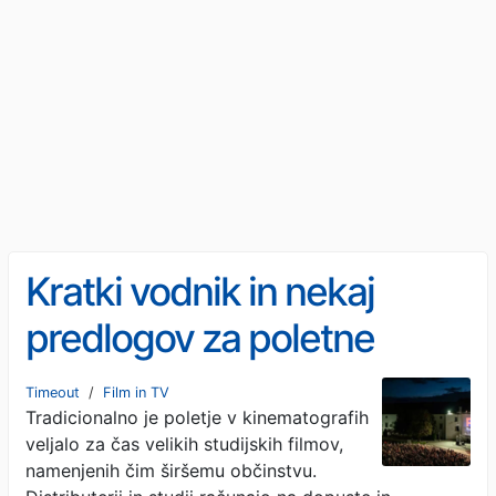
Kratki vodnik in nekaj
predlogov za poletne
filmske večere na prostem
Timeout
/
Film in TV
Tradicionalno je poletje v kinematografih
veljalo za čas velikih studijskih filmov,
namenjenih čim širšemu občinstvu.