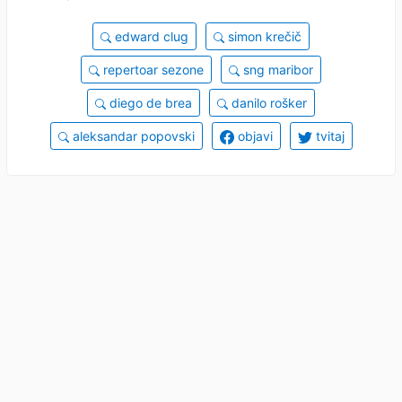
edward clug
simon krečič
repertoar sezone
sng maribor
diego de brea
danilo rošker
aleksandar popovski
objavi
tvitaj