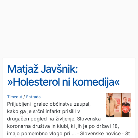
Matjaž Javšnik:
»Holesterol ni komedija«
(FOTO)
Timeout
/
Estrada
Priljubljeni igralec občinstvu zaupal,
kako ga je srčni infarkt prisilil v
drugačen pogled na življenje. Slovenska
koronarna društva in klubi, ki jih je po državi 18,
imajo pomembno vlogo pri …
· Slovenske novice · 3t