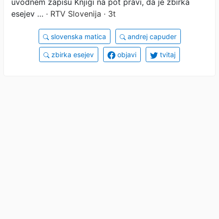
uvodnem zapisu Knjigi na pot pravi, da je zbirka
esejev …
· RTV Slovenija · 3t
slovenska matica
andrej capuder
zbirka esejev
objavi
tvitaj