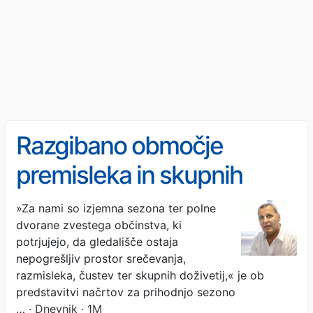
Razgibano območje
premisleka in skupnih
doživetij
»Za nami so izjemna sezona ter polne
dvorane zvestega občinstva, ki
potrjujejo, da gledališče ostaja
nepogrešljiv prostor srečevanja,
razmisleka, čustev ter skupnih doživetij,« je ob
predstavitvi načrtov za prihodnjo sezono
…
· Dnevnik · 1M