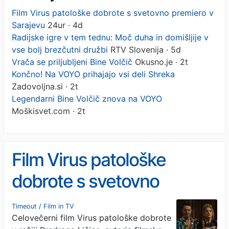
Film Virus patološke dobrote s svetovno premiero v
Sarajevu
24ur · 4d
Radijske igre v tem tednu: Moč duha in domišljije v
vse bolj brezčutni družbi
RTV Slovenija · 5d
Vrača se priljubljeni Bine Volčič
Okusno.je · 2t
Končno! Na VOYO prihajajo vsi deli Shreka
Zadovoljna.si · 2t
Legendarni Bine Volčič znova na VOYO
Moškisvet.com · 2t
Film Virus patološke
dobrote s svetovno
premiero v Sarajevu
Timeout
/
Film in TV
Celovečerni film Virus patološke dobrote