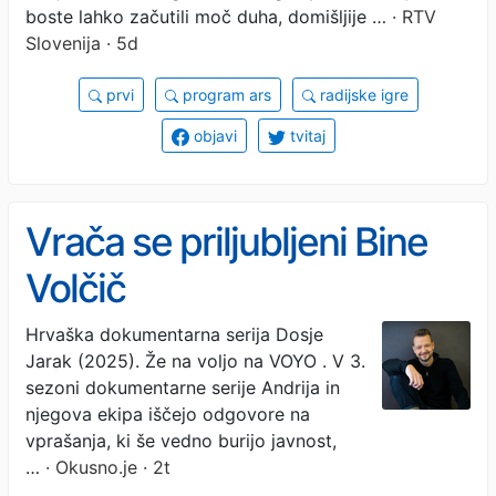
boste lahko začutili moč duha, domišljije …
· RTV
Slovenija · 5d
prvi
program ars
radijske igre
objavi
tvitaj
Vrača se priljubljeni Bine
Volčič
Hrvaška dokumentarna serija Dosje
Jarak (2025). Že na voljo na VOYO . V 3.
sezoni dokumentarne serije Andrija in
njegova ekipa iščejo odgovore na
vprašanja, ki še vedno burijo javnost,
…
· Okusno.je · 2t