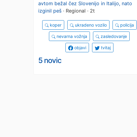
avtom bežal čez Slovenijo in Italijo, nato
izginil peš
· Regional · 2t
koper
ukradeno vozilo
policija
nevarna vožnja
zasledovanje
objavi
tvitaj
5 novic