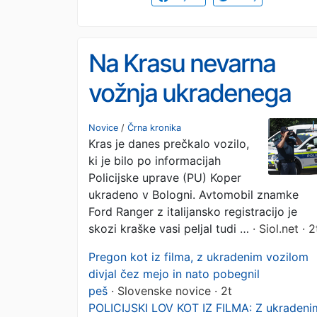
Na Krasu nevarna
vožnja ukradenega
vozila, na koncu je
Novice
/
Črna kronika
Kras je danes prečkalo vozilo,
pobegnil peš
ki je bilo po informacijah
Policijske uprave (PU) Koper
ukradeno v Bologni. Avtomobil znamke
Ford Ranger z italijansko registracijo je
skozi kraške vasi peljal tudi …
· Siol.net · 2
Pregon kot iz filma, z ukradenim vozilom
divjal čez mejo in nato pobegnil
peš
· Slovenske novice · 2t
POLICIJSKI LOV KOT IZ FILMA: Z ukradeni