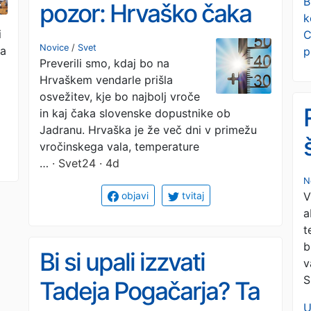
B
pozor: Hrvaško čaka
k
i
C
še hujša vročina. Kdaj
Novice
/
Svet
pa
p
Preverili smo, kdaj bo na
bo konec?
Hrvaškem vendarle prišla
osvežitev, kje bo najbolj vroče
in kaj čaka slovenske dopustnike ob
Jadranu. Hrvaška je že več dni v primežu
vročinskega vala, temperature
…
· Svet24 · 4d
N
V
objavi
tvitaj
a
t
b
Bi si upali izzvati
v
S
Tadeja Pogačarja? Ta
U