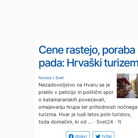
Cene rastejo, poraba
pada: Hrvaški turize
pred novo težavo
Novice
/
Svet
Nezadovoljstvo na Hvaru se je
prelilo v peticijo in politični spor
o katamaranskih povezavah,
omejevanju hrupa ter prihodnosti nočnega
turizma. Hvar je tudi letos poln turistov,
toda domačini, ki od …
· Svet24 · 1t
objavi
tvitaj