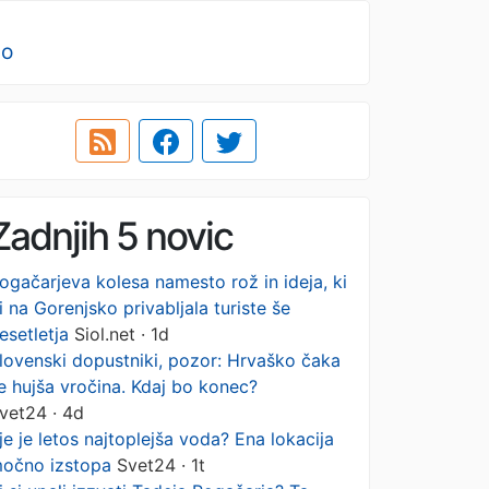
no
Zadnjih 5 novic
ogačarjeva kolesa namesto rož in ideja, ki
i na Gorenjsko privabljala turiste še
esetletja
Siol.net · 1d
lovenski dopustniki, pozor: Hrvaško čaka
e hujša vročina. Kdaj bo konec?
vet24 · 4d
je je letos najtoplejša voda? Ena lokacija
očno izstopa
Svet24 · 1t