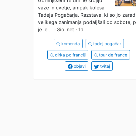
Gorenjskem te dni ne stojijo
desetletja
vaze in cvetje, ampak kolesa
Tadeja Pogačarja. Razstava, ki so jo zarad
velikega zanimanja podaljšali do sobote, 
je le …
· Siol.net · 1d
komenda
tadej pogačar
dirka po franciji
tour de france
objavi
tvitaj