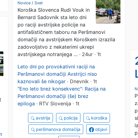
epiloga še vedno ni
Novice
/
Svet
Koroška Slovenca Rudi Vouk in
Bernard Sadovnik sta leto dni
po raciji avstrijske policije na
antifašističnem taboru na Peršmanovi
domačiji na avstrijskem Koroškem izrazila
zadovoljstvo z nekaterimi ukrepi
avstrijskega notranjega …
· 24ur · 1t
Leto dni po provokativni raciji na
Peršmanovi domačiji Avstrijci niso
kaznovali še nikogar
· Dnevnik · 1t
"Eno leto brez konsekvenc": Racija na
N
P
Peršmanovi domačiji (še) brez
t
z
epiloga
· RTV Slovenija · 1t
p
s
avstrija
policija
koroška
l
peršmanova domačija
objavi
p
m