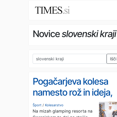
Novice
slovenski kraji
Išči
Pogačarjeva kolesa
namesto rož in ideja,
ki bi na Gorenjsko
Šport
/
Kolesarstvo
Na mizah glamping resorta na
privabljala turiste še