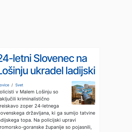
24-letni Slovenec na
Lošinju ukradel ladijski
top
ovice
/
Svet
olicisti v Malem Lošinju so
aključili kriminalistično
reiskavo zoper 24-letnega
lovenskega državljana, ki ga sumijo tatvine
adijskega topa. Na policijski upravi
romorsko-goranske županije so pojasnili,