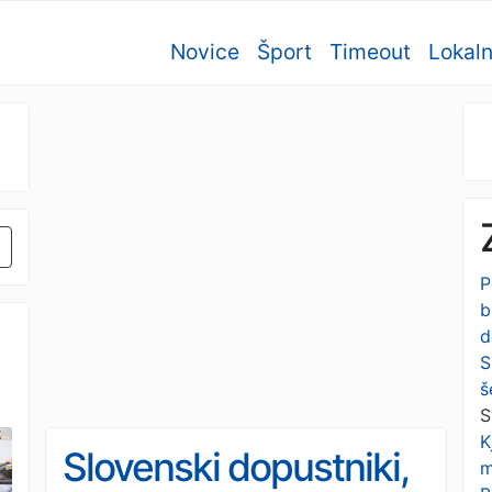
Novice
Šport
Timeout
Lokal
P
b
d
S
š
S
K
Slovenski dopustniki,
m