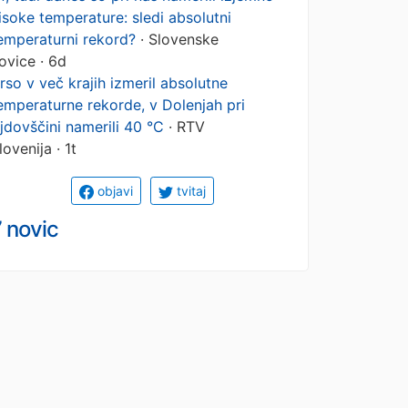
isoke temperature: sledi absolutni
emperaturni rekord?
· Slovenske
ovice · 6d
rso v več krajih izmeril absolutne
emperaturne rekorde, v Dolenjah pri
jdovščini namerili 40 °C
· RTV
lovenija · 1t
objavi
tvitaj
 novic