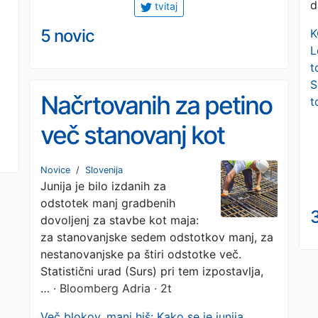
d
tvitaj
5 novic
K
L
t
S
Načrtovanih za petino
t
več stanovanj kot
maja, največ jih bo v
Novice
/
Slovenija
Junija je bilo izdanih za
osrednjeslovenski
odstotek manj gradbenih
regiji
dovoljenj za stavbe kot maja:
za stanovanjske sedem odstotkov manj, za
nestanovanjske pa štiri odstotke več.
Statistični urad (Surs) pri tem izpostavlja,
…
· Bloomberg Adria · 2t
Več blokov, manj hiš: Kako se je junija