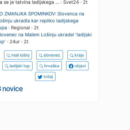
a se je tatvina ladijskega …
· Svet24 · 2t
O ZMANJKA SPOMINKOV: Slovenca na
ošinju ukradla kar repliko ladijskega
opa
· Regional · 2t
lovenec na Malem Lošinju ukradel 'ladijski
op'
· 24ur · 2t
mali lošinj
slovenec
kraja
ladijski top
hrvaška
objavi
tvitaj
3 novice