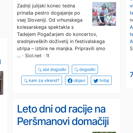
konec tedna lahko
v
Zadnji julijski konec tedna
t
prinaša pestro dogajanje po
poskusite.
n
vsej Sloveniji. Od vrhunskega
A
kolesarskega spektakla s
t
Tadejem Pogačarjem do koncertov,
A
srednjeveških doživetij in festivalskega
S
utripa – izbire ne manjka. Pripravili smo
…
· Siol.net · 1t
m
siol dogodki
dogodki
7
kam za vikend?
objavi
tvitaj
Leto dni od racije na
Peršmanovi domačiji