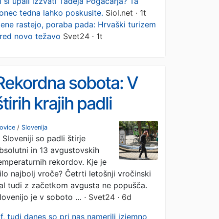
i si upali izzvati Tadeja Pogačarja? Ta
onec tedna lahko poskusite.
Siol.net · 1t
ene rastejo, poraba pada: Hrvaški turizem
red novo težavo
Svet24 · 1t
Rekordna sobota: V
štirih krajih padli
absolutni, v 13
ovice
/
Slovenija
 Sloveniji so padli štirje
avgustovski rekordi
bsolutni in 13 avgustovskih
emperaturnih rekordov. Kje je
ilo najbolj vroče? Četrti letošnji vročinski
al tudi z začetkom avgusta ne popušča.
lovenijo je v soboto …
· Svet24 · 6d
f, tudi danes so pri nas namerili izjemno