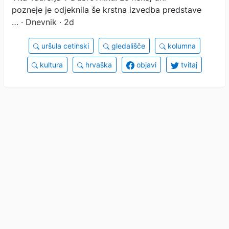
pozneje je odjeknila še krstna izvedba predstave
…
· Dnevnik · 2d
uršula cetinski
gledališče
kolumna
kultura
hrvaška
objavi
tvitaj