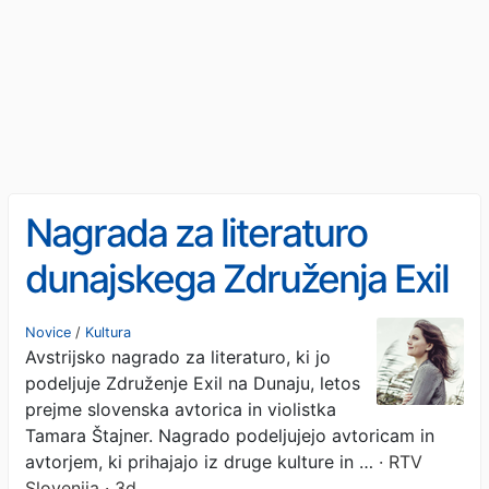
Nagrada za literaturo
dunajskega Združenja Exil
slovenski avtorici Tamari
Novice
/
Kultura
Avstrijsko nagrado za literaturo, ki jo
Štajner
podeljuje Združenje Exil na Dunaju, letos
prejme slovenska avtorica in violistka
Tamara Štajner. Nagrado podeljujejo avtoricam in
avtorjem, ki prihajajo iz druge kulture in …
· RTV
Slovenija · 3d