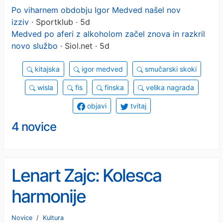
Po viharnem obdobju Igor Medved našel nov
izziv
· Sportklub · 5d
Medved po aferi z alkoholom začel znova in razkril
novo službo
· Siol.net · 5d
kitajska
igor medved
smučarski skoki
wisla
fis
finska
velika nagrada
objavi
tvitaj
4 novice
Lenart Zajc: Kolesca
harmonije
Novice
/
Kultura