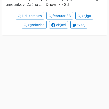
umetnikov. Začne …
· Dnevnik · 2d
lud literatura
februrar 33
knjiga
zgodovina
objavi
tvitaj