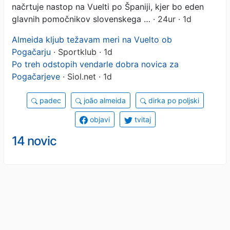
načrtuje nastop na Vuelti po Španiji, kjer bo eden
glavnih pomočnikov slovenskega …
· 24ur · 1d
Almeida kljub težavam meri na Vuelto ob
Pogačarju
· Sportklub · 1d
Po treh odstopih vendarle dobra novica za
Pogačarjeve
· Siol.net · 1d
padec
joão almeida
dirka po poljski
objavi
tvitaj
14 novic