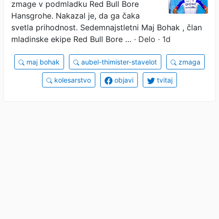
zmage v podmladku Red Bull Bore
Hansgrohe. Nakazal je, da ga čaka
svetla prihodnost. Sedemnajstletni Maj Bohak , član
mladinske ekipe Red Bull Bore …
· Delo · 1d
maj bohak
aubel-thimister-stavelot
zmaga
kolesarstvo
objavi
tvitaj