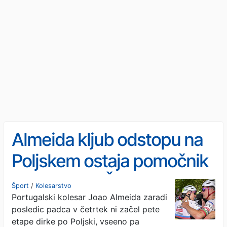
Almeida kljub odstopu na
Poljskem ostaja pomočnik
Pogačarja v Španiji
Šport
/
Kolesarstvo
Portugalski kolesar Joao Almeida zaradi
posledic padca v četrtek ni začel pete
etape dirke po Poljski, vseeno pa