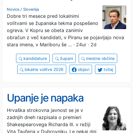
županski stolček
Novice
/
Slovenija
Dobre tri mesece pred lokalnimi
volitvami se županska tekma pospešeno
ogreva. V Kopru se obeta zanimiv
obračun z več kandidati, v Piranu se pojavljajo nova
stara imena, v Mariboru še …
· 24ur · 2d
kandidature
župani
mestne občine
lokalne volitve 2026
objavi
tvitaj
Upanje je napaka
Hrvaška strokovna javnost se je v
zadnjih dneh razpisala o premieri
Shakespearovega Richarda III. v režiji
Vita Tauferja v Dubrovniku. Le nekaj dni