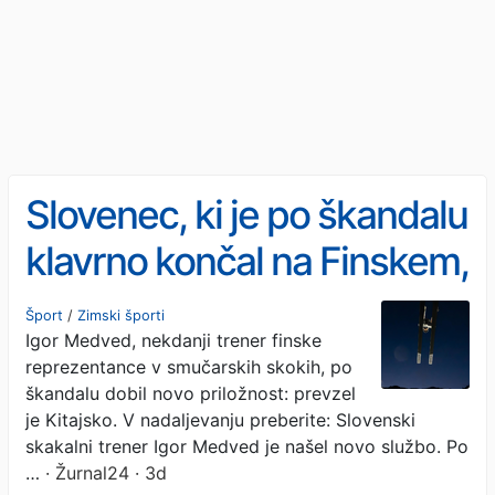
Slovenec, ki je po škandalu
klavrno končal na Finskem,
ima novo službo
Šport
/
Zimski športi
Igor Medved, nekdanji trener finske
reprezentance v smučarskih skokih, po
škandalu dobil novo priložnost: prevzel
je Kitajsko. V nadaljevanju preberite: Slovenski
skakalni trener Igor Medved je našel novo službo. Po
…
· Žurnal24 · 3d