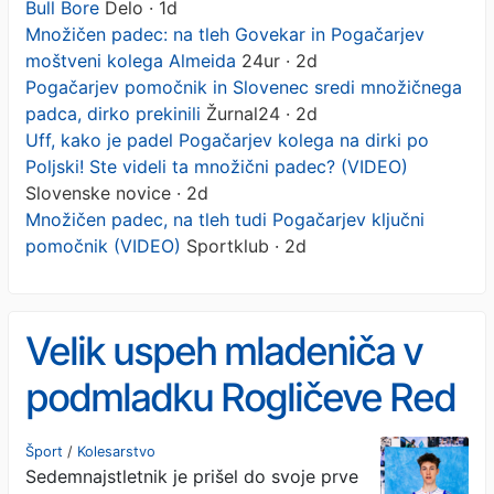
Bull Bore
Delo · 1d
Množičen padec: na tleh Govekar in Pogačarjev
moštveni kolega Almeida
24ur · 2d
Pogačarjev pomočnik in Slovenec sredi množičnega
padca, dirko prekinili
Žurnal24 · 2d
Uff, kako je padel Pogačarjev kolega na dirki po
Poljski! Ste videli ta množični padec? (VIDEO)
Slovenske novice · 2d
Množičen padec, na tleh tudi Pogačarjev ključni
pomočnik (VIDEO)
Sportklub · 2d
Velik uspeh mladeniča v
podmladku Rogličeve Red
Bull Bore
Šport
/
Kolesarstvo
Sedemnajstletnik je prišel do svoje prve