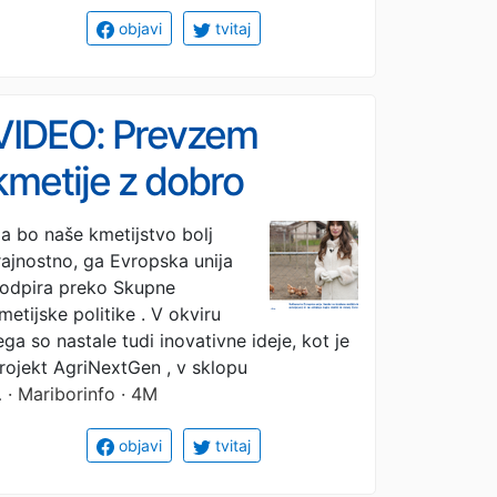
objavi
tvitaj
VIDEO: Prevzem
kmetije z dobro
popotnico, mladim na
a bo naše kmetijstvo bolj
rajnostno, ga Evropska unija
voljo visoka podpora
odpira preko Skupne
metijske politike . V okviru
ega so nastale tudi inovativne ideje, kot je
rojekt AgriNextGen , v sklopu
…
· Mariborinfo · 4M
objavi
tvitaj