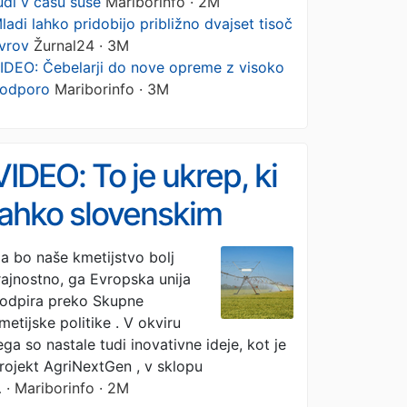
udi v času suše
Mariborinfo · 2M
ladi lahko pridobijo približno dvajset tisoč
vrov
Žurnal24 · 3M
IDEO: Čebelarji do nove opreme z visoko
odporo
Mariborinfo · 3M
VIDEO: To je ukrep, ki
lahko slovenskim
kmetom omogoča bolj
a bo naše kmetijstvo bolj
rajnostno, ga Evropska unija
stabilno pridelavo tudi
odpira preko Skupne
v času suše
metijske politike . V okviru
ega so nastale tudi inovativne ideje, kot je
rojekt AgriNextGen , v sklopu
…
· Mariborinfo · 2M