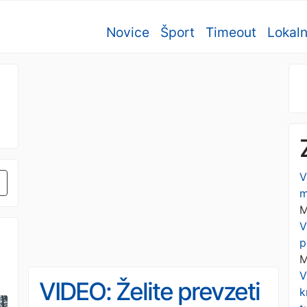
Novice
Šport
Timeout
Lokal
V
m
M
V
p
M
V
VIDEO: Želite prevzeti
k