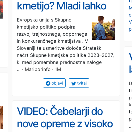
t
kmetijo? Mladi lahko
M
e
pridobijo več deset
Evropska unija s Skupno
V
kmetijsko politiko podpira
tisoč evrov
p
razvoj trajnostnega, odpornega
in konkurenčnega kmetijstva . V
Sloveniji te usmeritve določa Strateški
načrt Skupne kmetjske politike 2023–2027,
ki med pomembne prednostne naloge
…
· Mariborinfo · 1M
D
objavi
tvitaj
t
p
k
VIDEO: Čebelarji do
t
p
nove opreme z visoko