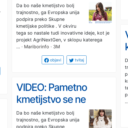
podporo
Da bo naše kmetijstvo bolj
v
trajnostno, ga Evropska unija
podpira preko Skupne
kmetijske politike . V okviru
tega so nastale tudi inovativne ideje, kot je
projekt AgriNextGen, v sklopu katerega
…
· Mariborinfo · 3M
D
objavi
tvitaj
t
p
k
VIDEO: Pametno
t
p
kmetijstvo se ne
začne šele na polju,
Da bo naše kmetijstvo bolj
trajnostno, ga Evropska unija
začne se že doma
podpira preko Skupne