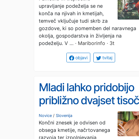
upravljanje podeželja se ne
preverite, kaj vse se
konča na njivah in kmetijah,
financira
temveč vključuje tudi skrb za
gozdove, ki so pomemben del naravnega
okolja, gospodarstva in življenja na
podeželju. V …
· Mariborinfo · 3t
objavi
tvitaj
Mladi lahko pridobijo
približno dvajset tisoč
evrov
Novice
/
Slovenija
Končni znesek je odvisen od
obsega kmetije, načrtovanega
razvoja ter izpolnjevanja