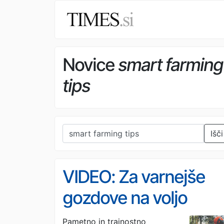
Novice
smart farming
tips
Išči
VIDEO: Za varnejše
gozdove na voljo
milijon evrov,
Pametno in trajnostno