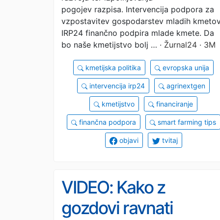
pogojev razpisa. Intervencija podpora za
vzpostavitev gospodarstev mladih kmeto
IRP24 finančno podpira mlade kmete. Da
bo naše kmetijstvo bolj …
· Žurnal24 · 3M
kmetijska politika
evropska unija
intervencija irp24
agrinextgen
kmetijstvo
financiranje
finančna podpora
smart farming tips
objavi
tvitaj
VIDEO: Kako z
gozdovi ravnati