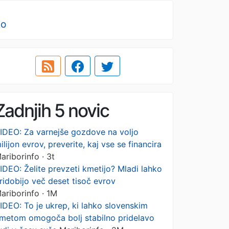
no
Zadnjih 5 novic
IDEO: Za varnejše gozdove na voljo
ilijon evrov, preverite, kaj vse se financira
ariborinfo · 3t
IDEO: Želite prevzeti kmetijo? Mladi lahko
ridobijo več deset tisoč evrov
ariborinfo · 1M
IDEO: To je ukrep, ki lahko slovenskim
metom omogoča bolj stabilno pridelavo