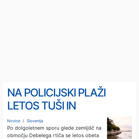
NA POLICIJSKI PLAŽI
LETOS TUŠI IN
GOSTINSKA PONUDBA: A
Novice
/
Slovenija
Po dolgoletnem sporu glede zemljišč na
le na občinskem delu, saj
območju Debelega rtiča se letos obeta