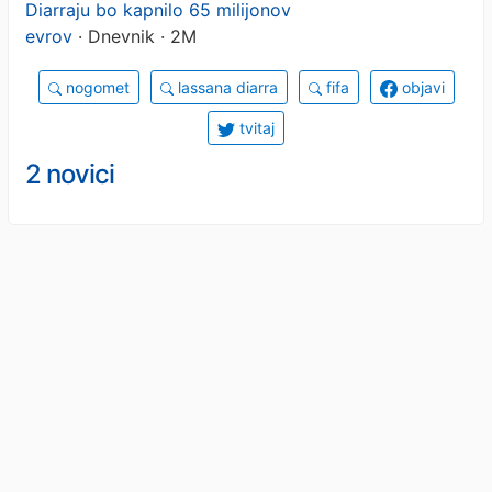
Diarraju bo kapnilo 65 milijonov
evrov
· Dnevnik · 2M
nogomet
lassana diarra
fifa
objavi
tvitaj
2 novici