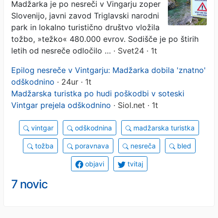
Madžarka je po nesreči v Vingarju zoper
Slovenijo, javni zavod Triglavski narodni
park in lokalno turistično društvo vložila
tožbo, »težko« 480.000 evrov. Sodišče je po štirih
letih od nesreče odločilo …
· Svet24 · 1t
Epilog nesreče v Vintgarju: Madžarka dobila 'znatno'
odškodnino
· 24ur · 1t
Madžarska turistka po hudi poškodbi v soteski
Vintgar prejela odškodnino
· Siol.net · 1t
vintgar
odškodnina
madžarska turistka
tožba
poravnava
nesreča
bled
objavi
tvitaj
7 novic