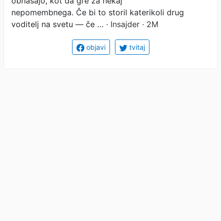
doživljenjsko imuniteto
obnašajo, kot da gre za nekaj
nepomembnega. Če bi to storil katerikoli drug
voditelj na svetu — če …
· Insajder · 2M
objavi
tvitaj