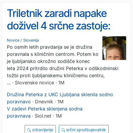
Triletnik zaradi napake
doživel 4 srčne zastoje:
kirurg je elektrodo srčnega
Novice
/
Slovenija
Po osmih letih pravdanja se je družina
spodbujevalnika prišil na
poravnala s kliničnim centrom. Potem ko
napačno mesto (FOTO)
je ljubljansko okrožno sodišče konec
leta 2024 pritrdilo družini Peterka v odškodninski
tožbi proti ljubljanskemu kliničnemu centru,
…
· Slovenske novice · 1M
Družina Peterka z UKC Ljubljana sklenila sodno
poravnavo
· Dnevnik · 1M
V zadevi Peterka sklenjena sodna
poravnava
· Siol.net · 1M
zdravljenje
srčni spodbujevalnik