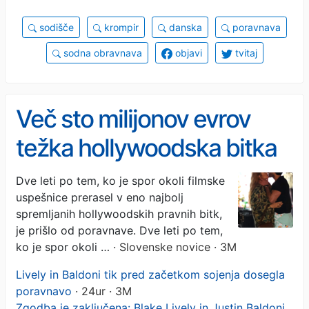
sodišče
krompir
danska
poravnava
sodna obravnava
objavi
tvitaj
Več sto milijonov evrov
težka hollywoodska bitka
se je končala brez izplačila
Dve leti po tem, ko je spor okoli filmske
uspešnice prerasel v eno najbolj
spremljanih hollywoodskih pravnih bitk,
je prišlo od poravnave. Dve leti po tem,
ko je spor okoli …
· Slovenske novice · 3M
Lively in Baldoni tik pred začetkom sojenja dosegla
poravnavo
· 24ur · 3M
Zgodba je zaključena: Blake Lively in Justin Baldoni