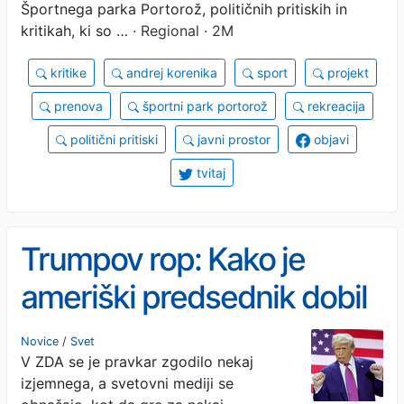
Športnega parka Portorož, političnih pritiskih in
kritikah, ki so …
· Regional · 2M
kritike
andrej korenika
sport
projekt
prenova
športni park portorož
rekreacija
politični pritiski
javni prostor
objavi
tvitaj
Trumpov rop: Kako je
ameriški predsednik dobil
1,8-milijardni »fond za
Novice
/
Svet
V ZDA se je pravkar zgodilo nekaj
prijatelje in družino« z
izjemnega, a svetovni mediji se