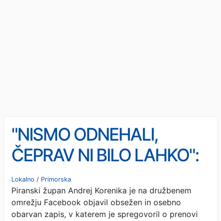
"NISMO ODNEHALI,
ČEPRAV NI BILO LAHKO":
Korenika odkrito o pritiskih
Lokalno
/
Primorska
Piranski župan Andrej Korenika je na družbenem
zaradi prenove Športnega
omrežju Facebook objavil obsežen in osebno
parka Portorož
obarvan zapis, v katerem je spregovoril o prenovi