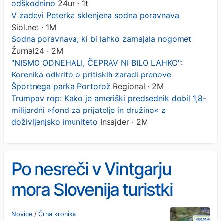
odškodnino
24ur · 1t
V zadevi Peterka sklenjena sodna poravnava
Siol.net · 1M
Sodna poravnava, ki bi lahko zamajala nogomet
Žurnal24 · 2M
"NISMO ODNEHALI, ČEPRAV NI BILO LAHKO":
Korenika odkrito o pritiskih zaradi prenove
Športnega parka Portorož
Regional · 2M
Trumpov rop: Kako je ameriški predsednik dobil 1,8-
milijardni »fond za prijatelje in družino« z
doživljenjsko imuniteto
Insajder · 2M
Po nesreči v Vintgarju
mora Slovenija turistki
plačati odškodnino
Novice
/
Črna kronika