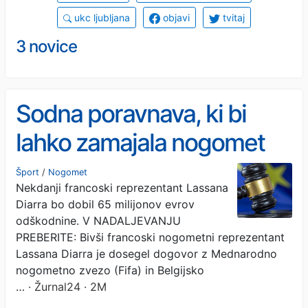
ukc ljubljana
objavi
tvitaj
3 novice
Sodna poravnava, ki bi
lahko zamajala nogomet
Šport
/
Nogomet
Nekdanji francoski reprezentant Lassana
Diarra bo dobil 65 milijonov evrov
odškodnine. V NADALJEVANJU
PREBERITE: Bivši francoski nogometni reprezentant
Lassana Diarra je dosegel dogovor z Mednarodno
nogometno zvezo (Fifa) in Belgijsko
…
· Žurnal24 · 2M