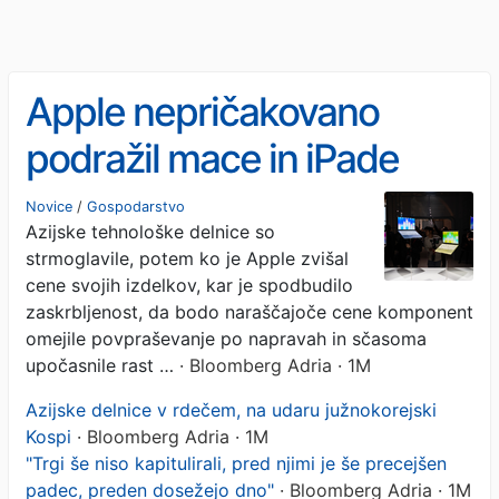
Apple nepričakovano
podražil mace in iPade
Novice
/
Gospodarstvo
Azijske tehnološke delnice so
strmoglavile, potem ko je Apple zvišal
cene svojih izdelkov, kar je spodbudilo
zaskrbljenost, da bodo naraščajoče cene komponent
omejile povpraševanje po napravah in sčasoma
upočasnile rast …
· Bloomberg Adria · 1M
Azijske delnice v rdečem, na udaru južnokorejski
Kospi
· Bloomberg Adria · 1M
"Trgi še niso kapitulirali, pred njimi je še precejšen
padec, preden dosežejo dno"
· Bloomberg Adria · 1M