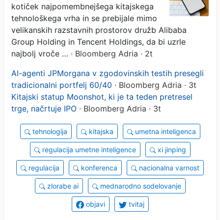
kotiček najpomembnejšega kitajskega
tehnološkega vrha in se prebijale mimo
velikanskih razstavnih prostorov družb Alibaba
Group Holding in Tencent Holdings, da bi uzrle
najbolj vroče …
· Bloomberg Adria · 2t
AI-agenti JPMorgana v zgodovinskih testih presegli
tradicionalni portfelj 60/40
· Bloomberg Adria · 3t
Kitajski statup Moonshot, ki je ta teden pretresel
trge, načrtuje IPO
· Bloomberg Adria · 3t
tehnologija
kitajska
umetna inteligenca
regulacija umetne inteligence
xi jinping
regulacija
konferenca
nacionalna varnost
zlorabe ai
mednarodno sodelovanje
objavi
tvitaj