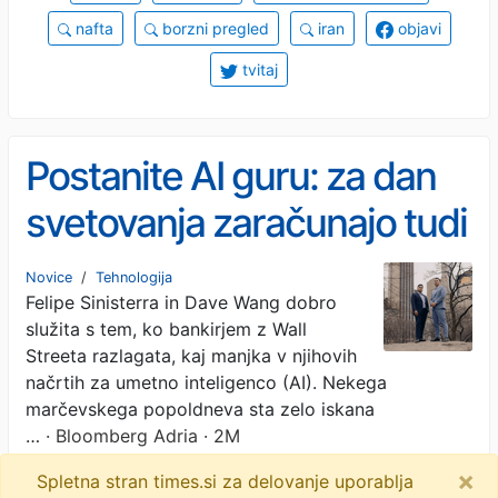
nafta
borzni pregled
iran
objavi
tvitaj
Postanite AI guru: za dan
svetovanja zaračunajo tudi
22.000 evrov
Novice
/
Tehnologija
Felipe Sinisterra in Dave Wang dobro
služita s tem, ko bankirjem z Wall
Streeta razlagata, kaj manjka v njihovih
načrtih za umetno inteligenco (AI). Nekega
marčevskega popoldneva sta zelo iskana
…
· Bloomberg Adria · 2M
×
Spletna stran times.si za delovanje uporablja
wall street
umetna inteligenca
banke