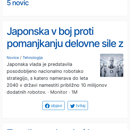
5 novic
Japonska v boj proti
pomanjkanju delovne sile z
roboti
Novice
/
Tehnologija
Japonska vlada je predstavila
posodobljeno nacionalno robotsko
strategijo, s katero namerava do leta
2040 v državi namestiti približno 10 milijonov
dodatnih robotov.
· Monitor · 1M
objavi
tvitaj