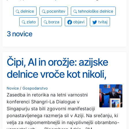
delnice
pocenitev
tehnološke delnice
zlato
borza
objavi
tvitaj
3 novice
Čipi, AI in orožje: azijske
delnice vroče kot nikoli,
Kitajska grožnja prav tako
Novice
/
Gospodarstvo
Zasedba in retorika na letni varnostni
konferenci Shangri-La Dialogue v
Singapurju sta bili zgovorni manifestaciji
ponastavljenega razmerja sil v Aziji. Na srečanju, ki
velja za najpomembnejši in najvplivnejši obrambno-