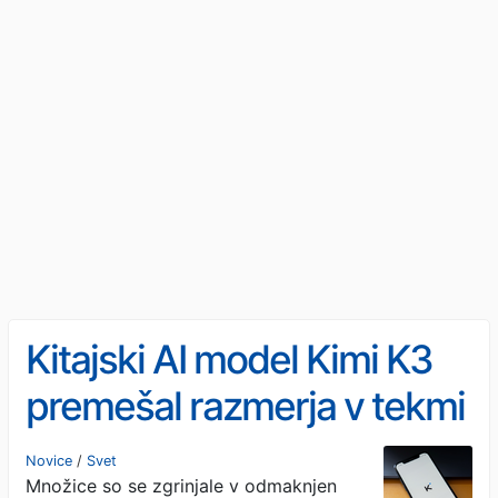
Kitajski AI model Kimi K3
premešal razmerja v tekmi
z OpenAI
Novice
/
Svet
Množice so se zgrinjale v odmaknjen