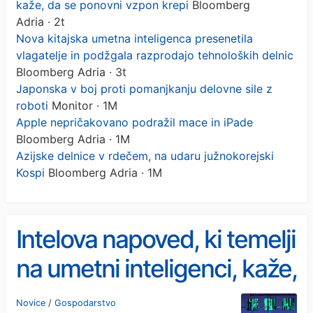
kaže, da se ponovni vzpon krepi
Bloomberg
Adria · 2t
Nova kitajska umetna inteligenca presenetila
vlagatelje in podžgala razprodajo tehnoloških delnic
Bloomberg Adria · 3t
Japonska v boj proti pomanjkanju delovne sile z
roboti
Monitor · 1M
Apple nepričakovano podražil mace in iPade
Bloomberg Adria · 1M
Azijske delnice v rdečem, na udaru južnokorejski
Kospi
Bloomberg Adria · 1M
Intelova napoved, ki temelji
na umetni inteligenci, kaže,
da se ponovni vzpon krepi
Novice
/
Gospodarstvo