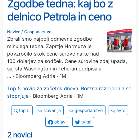
Zgodbe tedna: kaj bo z
delnico Petrola in ceno
nafte, julijske dražbe,
Novice
/
Gospodarstvo
Zbrali smo najbolj odmevne zgodbe
dividendni kralji med
minulega tedna. Zaprtje Hormuza je
upravami
povzročilo skok cene surove nafte nad
100 dolarjev za sodček. Cene surovine zdaj upada,
saj sta Washington in Teheran podpisala
…
· Bloomberg Adria · 1M
Top 5 novic za začetek dneva: Borzna razprodaja se
stopnjuje
· Bloomberg Adria · 1M
top 5
slovenija
gospodarstvo
avto
objavi
tvitaj
2 novici