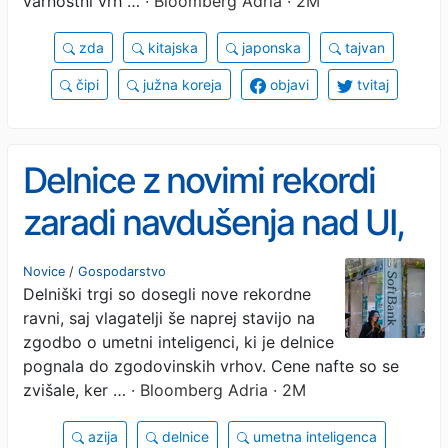
varnostni vrh …
· Bloomberg Adria · 2M
zda
kitajska
japonska
tajvan
čipi
južna koreja
objavi
tvitaj
Delnice z novimi rekordi
zaradi navdušenja nad UI,
nafta raste zaradi Irana
Novice
/
Gospodarstvo
Delniški trgi so dosegli nove rekordne
ravni, saj vlagatelji še naprej stavijo na
zgodbo o umetni inteligenci, ki je delnice
pognala do zgodovinskih vrhov. Cene nafte so se
zvišale, ker …
· Bloomberg Adria · 2M
azija
delnice
umetna inteligenca