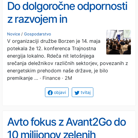
Do dolgoročne odpornosti
z razvojem in
sodelovanjem
Novice
/
Gospodarstvo
V organizaciji družbe Borzen je 14. maja
potekala že 12. konferenca Trajnostna
energija lokalno. Rdeča nit letošnjega
srečanja deležnikov različnih sektorjev, povezanih z
energetskim prehodom naše države, je bilo
premikanje …
· Finance · 2M
objavi
tvitaj
Avto fokus z Avant2Go do
10 milijonov zelenih