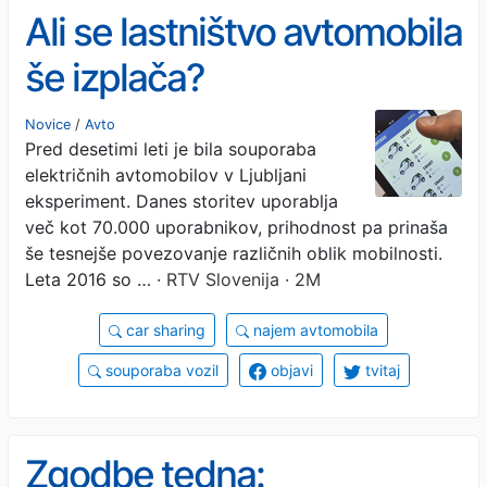
Ali se lastništvo avtomobila
še izplača?
Novice
/
Avto
Pred desetimi leti je bila souporaba
električnih avtomobilov v Ljubljani
eksperiment. Danes storitev uporablja
več kot 70.000 uporabnikov, prihodnost pa prinaša
še tesnejše povezovanje različnih oblik mobilnosti.
Leta 2016 so …
· RTV Slovenija · 2M
car sharing
najem avtomobila
souporaba vozil
objavi
tvitaj
Zgodbe tedna: