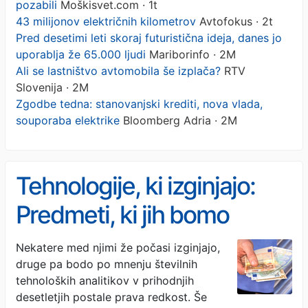
pozabili
Moškisvet.com · 1t
43 milijonov električnih kilometrov
Avtofokus · 2t
Pred desetimi leti skoraj futuristična ideja, danes jo
uporablja že 65.000 ljudi
Mariborinfo · 2M
Ali se lastništvo avtomobila še izplača?
RTV
Slovenija · 2M
Zgodbe tedna: stanovanjski krediti, nova vlada,
souporaba elektrike
Bloomberg Adria · 2M
Tehnologije, ki izginjajo:
Predmeti, ki jih bomo
kmalu pozabili
Nekatere med njimi že počasi izginjajo,
druge pa bodo po mnenju številnih
tehnoloških analitikov v prihodnjih
desetletjih postale prava redkost. Še