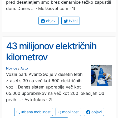
pred desetletjem smo brez denarnice težko zapustili
dom. Danes …
· Moškisvet.com · 1t
objavi
tvitaj
43 milijonov električnih
kilometrov
Novice
/
Avto
Vozni park Avant2Go je v desetih letih
zrasel s 30 na več kot 600 električnih
vozil. Danes sistem uporablja več kot
65.000 uporabnikov na več kot 200 lokacijah Od
prvih …
· Avtofokus · 2t
urbana mobilnost
mobilnost
objavi