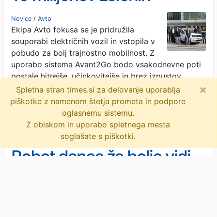
kilometrov
Novice
/
Avto
Ekipa Avto fokusa se je pridružila
souporabi električnih vozil in vstopila v
pobudo za bolj trajnostno mobilnost. Z
uporabo sistema Avant2Go bodo vsakodnevne poti
postale hitrejše, učinkovitejše in brez izpustov.
×
…
· Avtofokus · 2M
Spletna stran times.si za delovanje uporablja
piškotke z namenom štetja prometa in podpore
objavi
tvitaj
oglasnemu sistemu.
Z obiskom in uporabo spletnega mesta
soglašate s piškotki.
Robot danes že bolje vidi
in sliši od človeka
Novice
/
Gospodarstvo
Dejstvo je, da imamo Slovenci v lasti