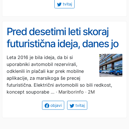
tvitaj
Pred desetimi leti skoraj
futuristična ideja, danes jo
uporablja že 65.000 ljudi
Leta 2016 je bila ideja, da bi si
uporabniki avtomobil rezervirali,
odklenili in plačali kar prek mobilne
aplikacije, za marsikoga še precej
futuristična. Električni avtomobili so bili redkost,
koncept souporabe …
· Mariborinfo · 2M
objavi
tvitaj