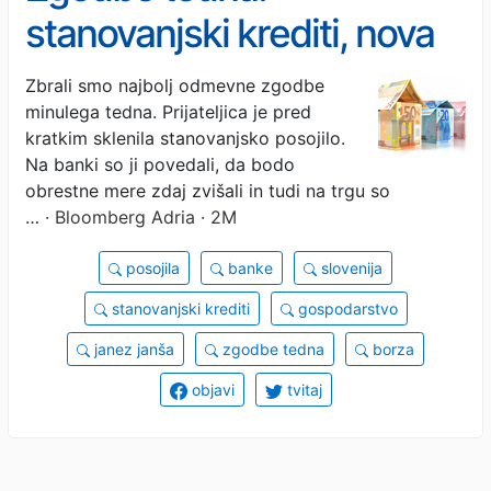
stanovanjski krediti, nova
vlada, souporaba elektrike
Zbrali smo najbolj odmevne zgodbe
minulega tedna. Prijateljica je pred
kratkim sklenila stanovanjsko posojilo.
Na banki so ji povedali, da bodo
obrestne mere zdaj zvišali in tudi na trgu so
…
· Bloomberg Adria · 2M
posojila
banke
slovenija
stanovanjski krediti
gospodarstvo
janez janša
zgodbe tedna
borza
objavi
tvitaj