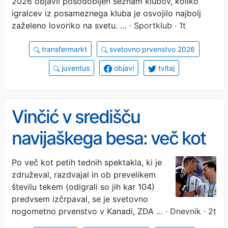
2026 objavil posodobljen seznam klubov, koliko
igralcev iz posameznega kluba je osvojilo najbolj
zaželeno lovoriko na svetu. …
· Sportklub · 1t
transfermarkt
svetovno prvenstvo 2026
juventus
objavi
tvitaj
Vinčić v središču
navijaškega besa: več kot
80 tisoč za razveljavitev
Po več kot petih tednih spektakla, ki je
združeval, razdvajal in ob prevelikem
finala
številu tekem (odigrali so jih kar 104)
predvsem izčrpaval, se je svetovno
nogometno prvenstvo v Kanadi, ZDA …
· Dnevnik · 2t