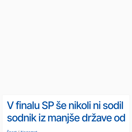
V finalu SP še nikoli ni sodil
sodnik iz manjše države od
Slovenije