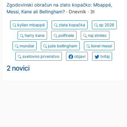
Zgodovinski obračun na zlato kopačko: Mbappé,
Messi, Kane ali Bellingham?
· Dnevnik · 3t
kylian mbappé
zlata kopačka
sp 2026
harry kane
polfinale
naj strelec
mundial
jude bellingham
lionel messi
svetovno prvenstvo
objavi
tvitaj
2 novici