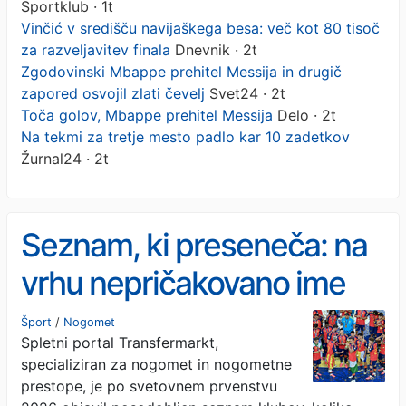
Sportklub · 1t
Vinčić v središču navijaškega besa: več kot 80 tisoč
za razveljavitev finala
Dnevnik · 2t
Zgodovinski Mbappe prehitel Messija in drugič
zapored osvojil zlati čevelj
Svet24 · 2t
Toča golov, Mbappe prehitel Messija
Delo · 2t
Na tekmi za tretje mesto padlo kar 10 zadetkov
Žurnal24 · 2t
Seznam, ki preseneča: na
vrhu nepričakovano ime
Šport
/
Nogomet
Spletni portal Transfermarkt,
specializiran za nogomet in nogometne
prestope, je po svetovnem prvenstvu