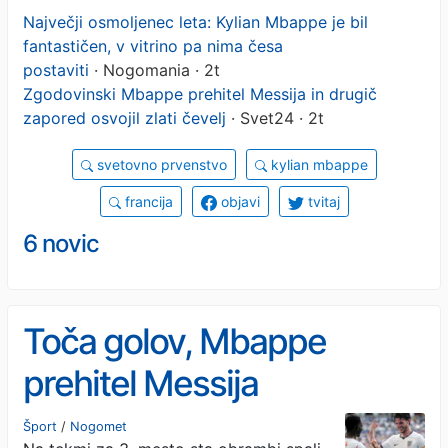
Največji osmoljenec leta: Kylian Mbappe je bil
fantastičen, v vitrino pa nima česa
postaviti
· Nogomania · 2t
Zgodovinski Mbappe prehitel Messija in drugič
zapored osvojil zlati čevelj
· Svet24 · 2t
svetovno prvenstvo
kylian mbappe
francija
objavi
tvitaj
6 novic
Toča golov, Mbappe
prehitel Messija
Šport
/
Nogomet