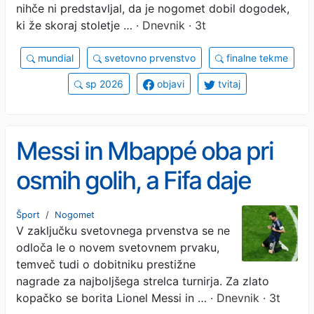
nihče ni predstavljal, da je nogomet dobil dogodek,
ki že skoraj stoletje …
· Dnevnik · 3t
mundial
svetovno prvenstvo
finalne tekme
sp 2026
objavi
tvitaj
Messi in Mbappé oba pri
osmih golih, a Fifa daje
prednost Argentincu
Šport
/
Nogomet
V zaključku svetovnega prvenstva se ne
odloča le o novem svetovnem prvaku,
temveč tudi o dobitniku prestižne
nagrade za najboljšega strelca turnirja. Za zlato
kopačko se borita Lionel Messi in …
· Dnevnik · 3t