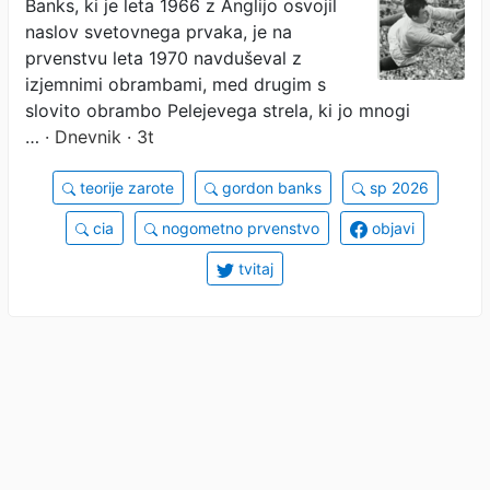
Banks, ki je leta 1966 z Anglijo osvojil
naslov svetovnega prvaka, je na
prvenstvu leta 1970 navduševal z
izjemnimi obrambami, med drugim s
slovito obrambo Pelejevega strela, ki jo mnogi
…
· Dnevnik · 3t
teorije zarote
gordon banks
sp 2026
cia
nogometno prvenstvo
objavi
tvitaj