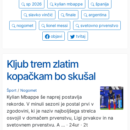
sp 2026
kylian mbappe
španija
slavko vinčić
finale
argentina
nogomet
lionel messi
svetovno prvenstvo
objavi
tvitaj
Kljub trem zlatim
kopačkam bo skušal
sezono čim prej pozabiti
Šport
/
Nogomet
Kylian Mbappe še naprej postavlja
rekorde. V minuli sezoni je postal prvi v
zgodovini, ki je naziv najboljšega strelca
osvojil v domačem prvenstvu, Ligi prvakov in na
svetovnem prvenstvu. A …
· 24ur · 2t