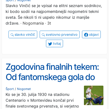
Šport
/
Nogomet
Slavko Vinčić se je vpisal na elitni seznam sodnikov,
ki bodo sodii na najpomembnejši nogometni tekmi
sveta. Še nikoli ti ni uspelo nikomur iz manjše
države.
· Nogomania · 3t
slavko vinčič
svetovno prvenstvo
objavi
tvitaj
Zgodovina finalnih tekem:
Od fantomskega gola do
Zidanove čelne
Šport
/
Nogomet
Ko se je 30. julija 1930 na stadionu
Centenario v Montevideu končal prvi
finale svetovnega prvenstva, si verjetno