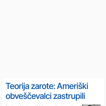
Teorija zarote: Ameriški
obveščevalci zastrupili
angleškega vratarja