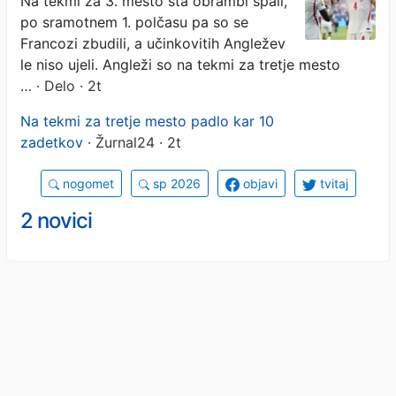
Na tekmi za 3. mesto sta obrambi spali,
po sramotnem 1. polčasu pa so se
Francozi zbudili, a učinkovitih Angležev
le niso ujeli. Angleži so na tekmi za tretje mesto
…
· Delo · 2t
Na tekmi za tretje mesto padlo kar 10
zadetkov
· Žurnal24 · 2t
nogomet
sp 2026
objavi
tvitaj
2 novici