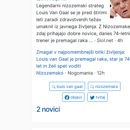
Legendarni nizozemski strateg
želi vrniti
Louis Van Gaal se je pred štirimi
leti zaradi zdravstvenih težav
umaknil iz javnega življenja. Z Nizozemske
zdaj prihajajo dobre novice, danes 74-letni
trener je premagal raka …
· Siol.net · 4h
Zmagal v najpomembnejši bitki življenja:
Louis van Gaal je premagal raka, star je 74
let in želi spet voditi
Nizozemsko
· Nogomania · 12h
louis van gaal
nizozemska
objavi
tvitaj
2 novici