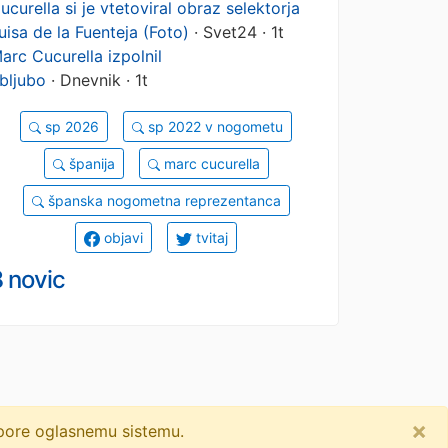
ucurella si je vtetoviral obraz selektorja
uisa de la Fuenteja (Foto)
· Svet24 · 1t
arc Cucurella izpolnil
bljubo
· Dnevnik · 1t
sp 2026
sp 2022 v nogometu
španija
marc cucurella
španska nogometna reprezentanca
objavi
tvitaj
 novic
×
dpore oglasnemu sistemu.