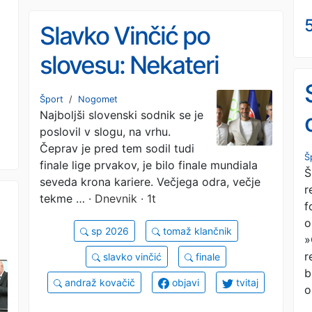
5
Slavko Vinčić po
slovesu: Nekateri
stvari bodo še prišle
Šport
/
Nogomet
Najboljši slovenski sodnik se je
za mano
poslovil v slogu, na vrhu.
Čeprav je pred tem sodil tudi
Š
finale lige prvakov, je bilo finale mundiala
Š
seveda krona kariere. Večjega odra, večje
r
tekme …
· Dnevnik · 1t
f
o
sp 2026
tomaž klančnik
»
r
slavko vinčić
finale
b
andraž kovačič
objavi
tvitaj
o