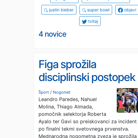
justin bieber
super bowl
objavi
tvitaj
4 novice
Figa sprožila
disciplinski postopek
za štiri Argentince in
Šport
/
Nogomet
Leandro Paredes, Nahuel
Španca
Molina, Thiago Almada,
pomočnik selektorja Roberta
Ayalo ter Gavi so preiskovanci za incident
po finalni tekmi svetovnega prvenstva.
Mednarodna nogometna zveza je sprožila