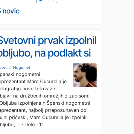
 novic
Svetovni prvak izpolnil
obljubo, na podlakt si
je vtetoviral
port
/
Nogomet
panski nogometni
selektorjevo podobo
eprezentant Marc Cucurella je
otografijo nove tetovaže
bjavil na družbenih omrežjih z zapisom:
Obljuba izpolnjena.« Španski nogometni
eprezentant, najbolj prrepozunaven bo
ujni pričeski, Marc Cucurella je izpolnil
bljubo, …
· Delo · 1t