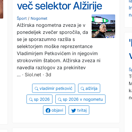
l
več selektor Alžirije
I
n
Šport
/
Nogomet
Alžirska nogometna zveza je v
ponedeljek zvečer sporočila, da
se je sporazumno razšla s
selektorjem moške reprezentance
Vladimirjem Petkovićem in njegovim
strokovnim štabom. Alžirska zveza ni
navedla razlogov za prekinitev
Š
…
· Siol.net · 3d
T
M
vladimir petković
alžirija
k
n
sp 2026
sp 2026 v nogometu
objavi
tvitaj