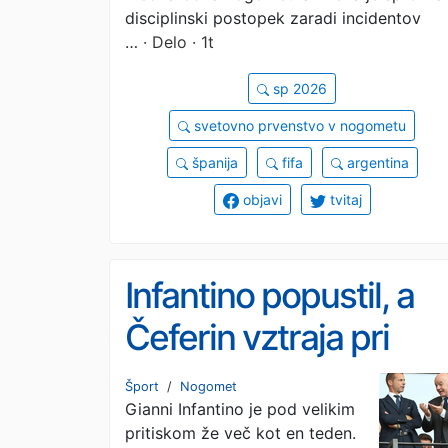
disciplinski postopek zaradi incidentov
…
· Delo · 1t
sp 2026
svetovno prvenstvo v nogometu
španija
fifa
argentina
objavi
tvitaj
Infantino popustil, a
Čeferin vztraja pri
bojkotu
Šport
/
Nogomet
Gianni Infantino je pod velikim
pritiskom že več kot en teden.