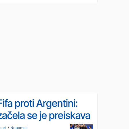
Fifa proti Argentini:
začela se je preiskava
port
/
Nogomet