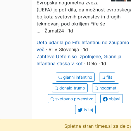
Evropska nogometna zveza
(UEFA) je potrdila, da možnost evropskeg
bojkota svetovnih prvenstev in drugih
tekmovanj pod okriljem Fife še
…
· Žurnal24 · 1d
Uefa udarila po Fifi: Infantinu ne zaupamo
več
· RTV Slovenija · 1d
Zahteve Uefe niso izpolnjene, Giannija
Infantina stiska v kot
· Delo · 1d
gianni infantino
fifa
donald trump
nogomet
svetovno prvenstvo
objavi
tvitaj
124 novic
Spletna stran times.si za de