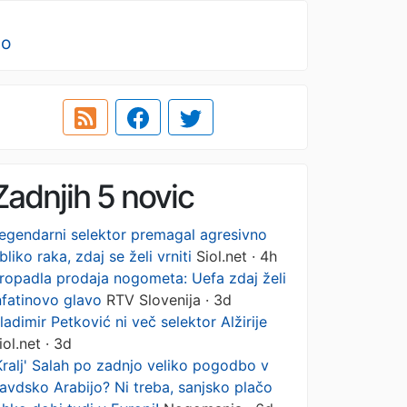
no
Zadnjih 5 novic
egendarni selektor premagal agresivno
bliko raka, zdaj se želi vrniti
Siol.net · 4h
ropadla prodaja nogometa: Uefa zdaj želi
nfatinovo glavo
RTV Slovenija · 3d
ladimir Petković ni več selektor Alžirije
iol.net · 3d
Kralj' Salah po zadnjo veliko pogodbo v
avdsko Arabijo? Ni treba, sanjsko plačo