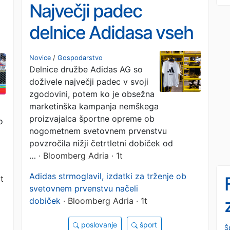
Največji padec
delnice Adidasa vseh
časov: zakaj je delnica
Novice
/
Gospodarstvo
Delnice družbe Adidas AG so
strmoglavila
doživele največji padec v svoji
zgodovini, potem ko je obsežna
marketinška kampanja nemškega
proizvajalca športne opreme ob
o
nogometnem svetovnem prvenstvu
povzročila nižji četrtletni dobiček od
…
· Bloomberg Adria · 1t
Adidas strmoglavil, izdatki za trženje ob
1t
svetovnem prvenstvu načeli
dobiček
· Bloomberg Adria · 1t
poslovanje
šport
Š