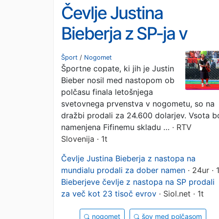
Čevlje Justina
Bieberja z SP-ja v
nogometu prodali za
Šport
/
Nogomet
Športne copate, ki jih je Justin
dober namen
Bieber nosil med nastopom ob
polčasu finala letošnjega
svetovnega prvenstva v nogometu, so na
dražbi prodali za 24.600 dolarjev. Vsota b
namenjena Fifinemu skladu …
· RTV
Slovenija · 1t
Čevlje Justina Bieberja z nastopa na
mundialu prodali za dober namen
· 24ur · 
Bieberjeve čevlje z nastopa na SP prodali
za več kot 23 tisoč evrov
· Siol.net · 1t
nogomet
šov med polčasom