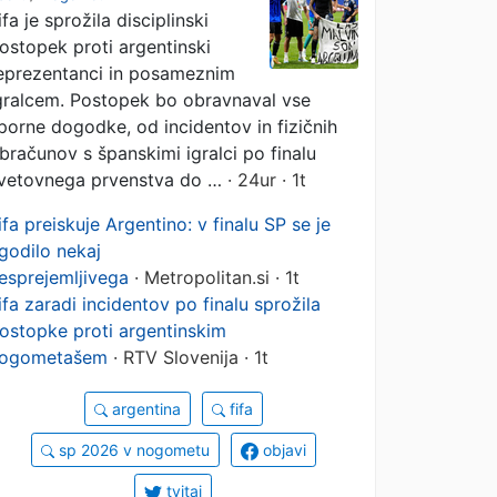
ifa je sprožila disciplinski
ostopek proti argentinski
eprezentanci in posameznim
gralcem. Postopek bo obravnaval vse
porne dogodke, od incidentov in fizičnih
bračunov s španskimi igralci po finalu
vetovnega prvenstva do …
· 24ur · 1t
ifa preiskuje Argentino: v finalu SP se je
godilo nekaj
esprejemljivega
· Metropolitan.si · 1t
ifa zaradi incidentov po finalu sprožila
ostopke proti argentinskim
ogometašem
· RTV Slovenija · 1t
argentina
fifa
sp 2026 v nogometu
objavi
tvitaj