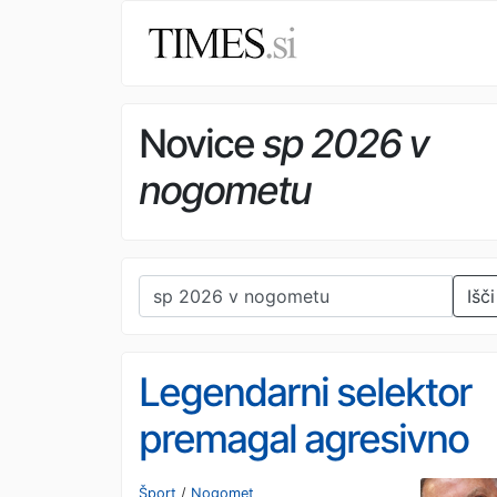
Novice
sp 2026 v
nogometu
Išči
Legendarni selektor
premagal agresivno
obliko raka, zdaj se
Šport
/
Nogomet