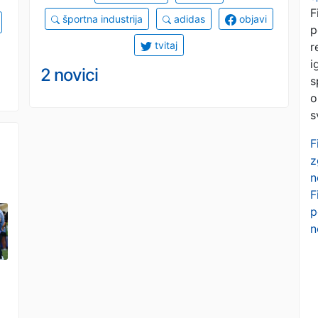
F
športna industrija
adidas
objavi
p
tvitaj
r
i
2 novici
s
o
s
F
z
n
F
p
n