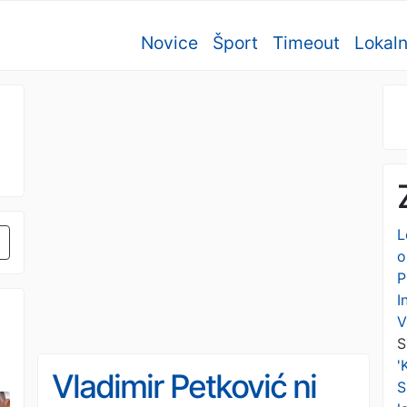
Novice
Šport
Timeout
Lokal
L
o
P
I
V
S
'
Vladimir Petković ni
S