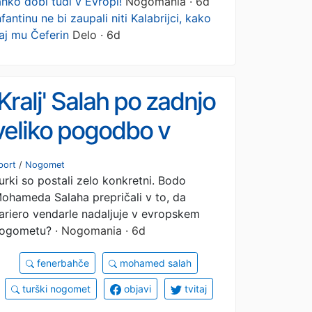
ahko dobi tudi v Evropi!
Nogomania · 6d
nfantinu ne bi zaupali niti Kalabrijci, kako
aj mu Čeferin
Delo · 6d
'Kralj' Salah po zadnjo
veliko pogodbo v
Savdsko Arabijo? Ni
port
/
Nogomet
urki so postali zelo konkretni. Bodo
treba, sanjsko plačo
ohameda Salaha prepričali v to, da
lahko dobi tudi v
ariero vendarle nadaljuje v evropskem
ogometu?
· Nogomania · 6d
Evropi!
fenerbahče
mohamed salah
turški nogomet
objavi
tvitaj