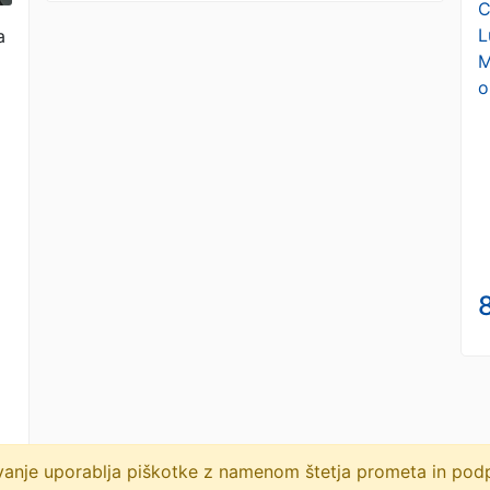
C
L
a
M
o
8
lovanje uporablja piškotke z namenom štetja prometa in po