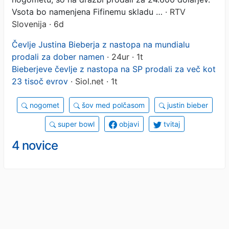
Vsota bo namenjena Fifinemu skladu …
· RTV
Slovenija · 6d
Čevlje Justina Bieberja z nastopa na mundialu
prodali za dober namen
· 24ur · 1t
Bieberjeve čevlje z nastopa na SP prodali za več kot
23 tisoč evrov
· Siol.net · 1t
nogomet
šov med polčasom
justin bieber
super bowl
objavi
tvitaj
4 novice