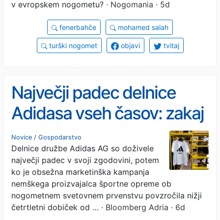
Evropi!
v evropskem nogometu?
· Nogomania · 5d
fenerbahče
mohamed salah
turški nogomet
objavi
tvitaj
Največji padec delnice
Adidasa vseh časov: zakaj
je delnica strmoglavila
Novice
/
Gospodarstvo
Delnice družbe Adidas AG so doživele
največji padec v svoji zgodovini, potem
ko je obsežna marketinška kampanja
nemškega proizvajalca športne opreme ob
nogometnem svetovnem prvenstvu povzročila nižji
četrtletni dobiček od …
· Bloomberg Adria · 6d