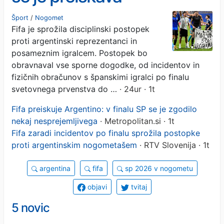
Šport
/
Nogomet
Fifa je sprožila disciplinski postopek
proti argentinski reprezentanci in
posameznim igralcem. Postopek bo
obravnaval vse sporne dogodke, od incidentov in
fizičnih obračunov s španskimi igralci po finalu
svetovnega prvenstva do …
· 24ur · 1t
Fifa preiskuje Argentino: v finalu SP se je zgodilo
nekaj nesprejemljivega
· Metropolitan.si · 1t
Fifa zaradi incidentov po finalu sprožila postopke
proti argentinskim nogometašem
· RTV Slovenija · 1t
argentina
fifa
sp 2026 v nogometu
objavi
tvitaj
5 novic