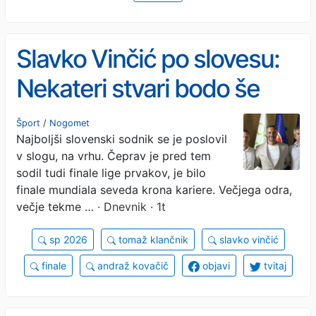
Slavko Vinčić po slovesu:
Nekateri stvari bodo še
prišle za mano
Šport
/
Nogomet
Najboljši slovenski sodnik se je poslovil
v slogu, na vrhu. Čeprav je pred tem
sodil tudi finale lige prvakov, je bilo
finale mundiala seveda krona kariere. Večjega odra,
večje tekme …
· Dnevnik · 1t
sp 2026
tomaž klančnik
slavko vinčić
finale
andraž kovačič
objavi
tvitaj