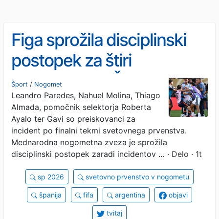
Figa sprožila disciplinski
postopek za štiri
Argentince in Španca
Šport
/
Nogomet
Leandro Paredes, Nahuel Molina, Thiago
Almada, pomočnik selektorja Roberta
Ayalo ter Gavi so preiskovanci za
incident po finalni tekmi svetovnega prvenstva.
Mednarodna nogometna zveza je sprožila
disciplinski postopek zaradi incidentov …
· Delo · 1t
sp 2026
svetovno prvenstvo v nogometu
španija
fifa
argentina
objavi
tvitaj