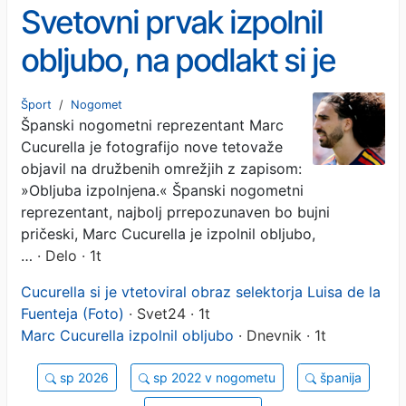
Svetovni prvak izpolnil
obljubo, na podlakt si je
vtetoviral selektorjevo
Šport
/
Nogomet
Španski nogometni reprezentant Marc
podobo
Cucurella je fotografijo nove tetovaže
objavil na družbenih omrežjih z zapisom:
»Obljuba izpolnjena.« Španski nogometni
reprezentant, najbolj prrepozunaven bo bujni
pričeski, Marc Cucurella je izpolnil obljubo,
…
· Delo · 1t
Cucurella si je vtetoviral obraz selektorja Luisa de la
Fuenteja (Foto)
· Svet24 · 1t
Marc Cucurella izpolnil obljubo
· Dnevnik · 1t
sp 2026
sp 2022 v nogometu
španija