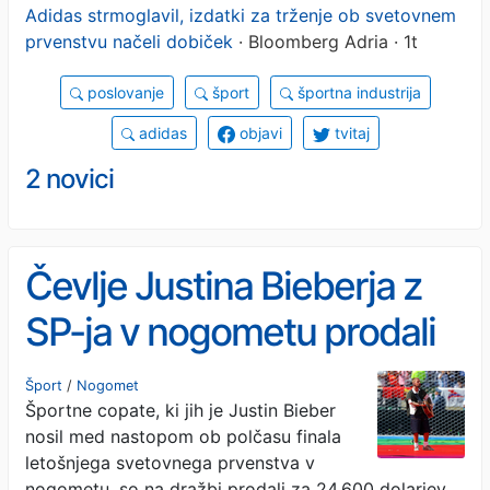
Adidas strmoglavil, izdatki za trženje ob svetovnem
prvenstvu načeli dobiček
· Bloomberg Adria · 1t
poslovanje
šport
športna industrija
adidas
objavi
tvitaj
2 novici
Čevlje Justina Bieberja z
SP-ja v nogometu prodali
za dober namen
Šport
/
Nogomet
Športne copate, ki jih je Justin Bieber
nosil med nastopom ob polčasu finala
letošnjega svetovnega prvenstva v
nogometu, so na dražbi prodali za 24.600 dolarjev.