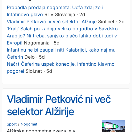
Propadla prodaja nogometa: Uefa zdaj želi
Infatinovo glavo
RTV Slovenija · 2d
Vladimir Petković ni več selektor Alžirije
Siol.net · 2d
'Kralj' Salah po zadnjo veliko pogodbo v Savdsko
Arabijo? Ni treba, sanjsko plačo lahko dobi tudi v
Evropi!
Nogomania · 5d
Infantinu ne bi zaupali niti Kalabrijci, kako naj mu
Čeferin
Delo · 5d
Načrt Čeferina uspel: konec je, Infantino klavrno
pogorel
Siol.net · 5d
Vladimir Petković ni več
selektor Alžirije
Šport
/
Nogomet
Alžirska nogometna zveza je v