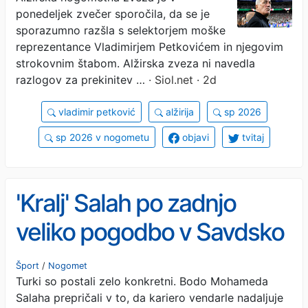
ponedeljek zvečer sporočila, da se je
sporazumno razšla s selektorjem moške
reprezentance Vladimirjem Petkovićem in njegovim
strokovnim štabom. Alžirska zveza ni navedla
razlogov za prekinitev …
· Siol.net · 2d
vladimir petković
alžirija
sp 2026
sp 2026 v nogometu
objavi
tvitaj
'Kralj' Salah po zadnjo
veliko pogodbo v Savdsko
Arabijo? Ni treba, sanjsko
Šport
/
Nogomet
Turki so postali zelo konkretni. Bodo Mohameda
plačo lahko dobi tudi v
Salaha prepričali v to, da kariero vendarle nadaljuje