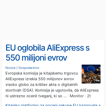
EU oglobila AliExpress s
550 milijoni evrov
Novice
/
Gospodarstvo
Evropska komisija je kitajskemu trgovcu
AliExpress izrekla 550 milijonov evrov
visoko globo za kršitev akta o digitalnih
storitvah (DSA). Komisija je ugotovila, da AliExpress
ni ustrezno ocenil tveganj, ki so …
· Monitor · 2t
Kitajsko platformo za poceni nakupe EU kaznovala s