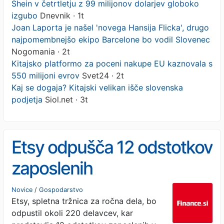
Shein v četrtletju z 99 milijonov dolarjev globoko
izgubo
Dnevnik · 1t
Joan Laporta je našel 'novega Hansija Flicka', drugo
najpomembnejšo ekipo Barcelone bo vodil Slovenec
Nogomania · 2t
Kitajsko platformo za poceni nakupe EU kaznovala s
550 milijoni evrov
Svet24 · 2t
Kaj se dogaja? Kitajski velikan išče slovenska
podjetja
Siol.net · 3t
Etsy odpušča 12 odstotkov
zaposlenih
Novice
/
Gospodarstvo
Etsy, spletna tržnica za ročna dela, bo
odpustil okoli 220 delavcev, kar