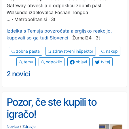
Gateway obvestila o odpoklicu zobnih past
Welsunde izdelovalca Foshan Tongda
…
· Metropolitan.si · 3t
Izdelka s Temuja povzročata alergijsko reakcijo,
kupovali so ga tudi Slovenci
· Žurnal24 · 3t
zobna pasta
zdravstveni inšpektor
nakup
temu
odpoklic
objavi
tvitaj
2 novici
Pozor, če ste kupili to
igračo!
Novice
/
Zdravje