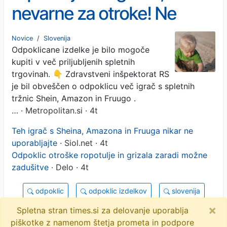
nevarne za otroke! Ne
dovolite, da se vaši malčki
Novice
/
Slovenija
Odpoklicane izdelke je bilo mogoče
igrajo z njimi
kupiti v več priljubljenih spletnih
trgovinah. 👇 Zdravstveni inšpektorat RS
je bil obveščen o odpoklicu več igrač s spletnih
tržnic Shein, Amazon in Fruugo .
…
· Metropolitan.si · 4t
Teh igrač s Sheina, Amazona in Fruuga nikar ne
uporabljajte
· Siol.net · 4t
Odpoklic otroške ropotulje in grizala zaradi možne
zadušitve
· Delo · 4t
odpoklic
odpoklic izdelkov
slovenija
×
shein
objavi
tvitaj
Spletna stran times.si za delovanje uporablja
piškotke z namenom štetja prometa in podpore