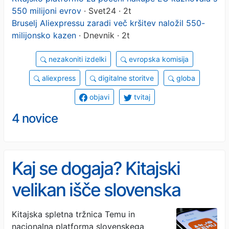
550 milijoni evrov
· Svet24 · 2t
Bruselj Aliexpressu zaradi več kršitev naložil 550-
milijonsko kazen
· Dnevnik · 2t
nezakoniti izdelki
evropska komisija
aliexpress
digitalne storitve
globa
objavi
tvitaj
4 novice
Kaj se dogaja? Kitajski
velikan išče slovenska
podjetja
Kitajska spletna tržnica Temu in
nacionalna platforma slovenskega