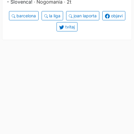
- Slovenca!
· Nogomania · 2t
barcelona
la liga
joan laporta
objavi
tvitaj