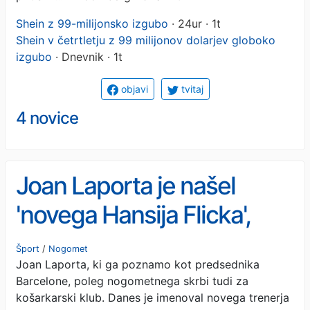
Shein z 99-milijonsko izgubo
· 24ur · 1t
Shein v četrtletju z 99 milijonov dolarjev globoko
izgubo
· Dnevnik · 1t
objavi
tvitaj
4 novice
Joan Laporta je našel
'novega Hansija Flicka',
drugo najpomembnejšo
Šport
/
Nogomet
Joan Laporta, ki ga poznamo kot predsednika
ekipo Barcelone bo vodil
Barcelone, poleg nogometnega skrbi tudi za
Slovenec
košarkarski klub. Danes je imenoval novega trenerja