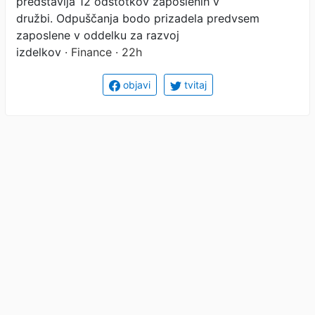
predstavlja 12 odstotkov zaposlenih v
družbi. Odpuščanja bodo prizadela predvsem
zaposlene v oddelku za razvoj
izdelkov
· Finance · 22h
objavi
tvitaj