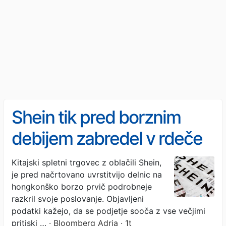
Shein tik pred borznim
debijem zabredel v rdeče
številke
Kitajski spletni trgovec z oblačili Shein,
je pred načrtovano uvrstitvijo delnic na
hongkonško borzo prvič podrobneje
razkril svoje poslovanje. Objavljeni
podatki kažejo, da se podjetje sooča z vse večjimi
pritiski …
· Bloomberg Adria · 1t