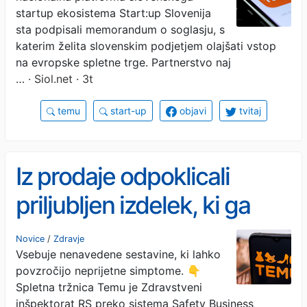
startup ekosistema Start:up Slovenija
sta podpisali memorandum o soglasju, s
katerim želita slovenskim podjetjem olajšati vstop
na evropske spletne trge. Partnerstvo naj
…
· Siol.net · 3t
temu
start-up
objavi
tvitaj
Iz prodaje odpoklicali
priljubljen izdelek, ki ga
ljudje uporabljajo večkrat
Novice
/
Zdravje
Vsebuje nenavedene sestavine, ki lahko
na dan
povzročijo neprijetne simptome. 👇
Spletna tržnica Temu je Zdravstveni
inšpektorat RS preko sistema Safety Business