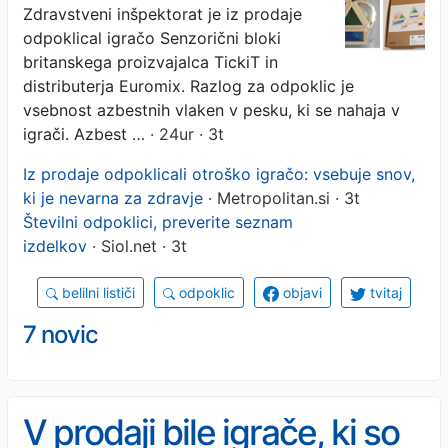
Zdravstveni inšpektorat je iz prodaje
odpoklical igračo Senzorični bloki
britanskega proizvajalca TickiT in
distributerja Euromix. Razlog za odpoklic je
vsebnost azbestnih vlaken v pesku, ki se nahaja v
igrači. Azbest …
· 24ur · 3t
Iz prodaje odpoklicali otroško igračo: vsebuje snov,
ki je nevarna za zdravje
· Metropolitan.si · 3t
Številni odpoklici, preverite seznam
izdelkov
· Siol.net · 3t
belilni lističi
odpoklic
objavi
tvitaj
7 novic
V prodaji bile igrače, ki so