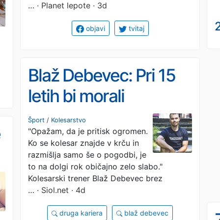
…
· Planet lepote · 3d
2
objavi
tvitaj
Blaž Debevec: Pri 15
letih bi morali
razmišljati o domači
Šport
/
Kolesarstvo
e
"Opažam, da je pritisk ogromen.
nalogi, ne pa o
Ko se kolesar znajde v krču in
pogodbah
razmišlja samo še o pogodbi, je
to na dolgi rok običajno zelo slabo."
Kolesarski trener Blaž Debevec brez
…
· Siol.net · 4d
druga kariera
blaž debevec