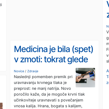
ti
N
V
g
m
Medicina je bila (spet)
F
v
v zmoti: tokrat glede
s
krvnega tlaka
A
Novice
/
Zdravje
T
Naslednji pomemben premik pri
z
uravnavanju krvnega tlaka je
preprost: ne manj natrija. Novo
poročilo kaže, da je mogoče krvni tlak
učinkoviteje uravnavati s povečanjem
vnosa kalija. Hrana, bogata s kalijem,