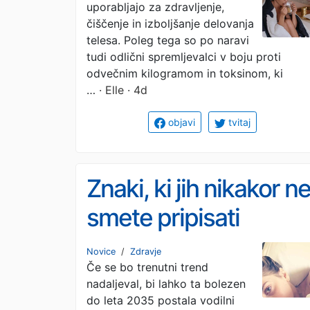
uporabljajo za zdravljenje,
zagotovo niste
čiščenje in izboljšanje delovanja
poskusili)
telesa. Poleg tega so po naravi
tudi odlični spremljevalci v boju proti
odvečnim kilogramom in toksinom, ki
…
· Elle · 4d
objavi
tvitaj
Znaki, ki jih nikakor n
smete pripisati
hemoroidom ali
Novice
/
Zdravje
Če se bo trenutni trend
stresu: za to vrsto
nadaljeval, bi lahko ta bolezen
raka zboleva vse več
do leta 2035 postala vodilni