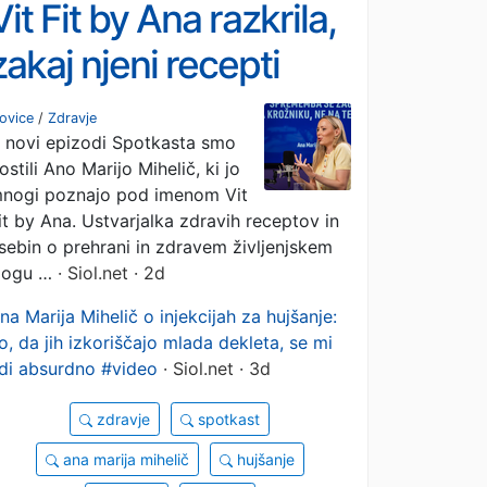
Vit Fit by Ana razkrila,
zakaj njeni recepti
ustrezajo tudi Jeleni
ovice
/
Zdravje
 novi epizodi Spotkasta smo
Rozgi
ostili Ano Marijo Mihelič, ki jo
nogi poznajo pod imenom Vit
it by Ana. Ustvarjalka zdravih receptov in
sebin o prehrani in zdravem življenjskem
logu …
· Siol.net · 2d
na Marija Mihelič o injekcijah za hujšanje:
o, da jih izkoriščajo mlada dekleta, se mi
di absurdno #video
· Siol.net · 3d
zdravje
spotkast
ana marija mihelič
hujšanje