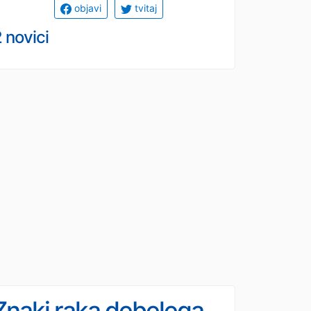
objavi
tvitaj
 novici
Znaki raka debelega