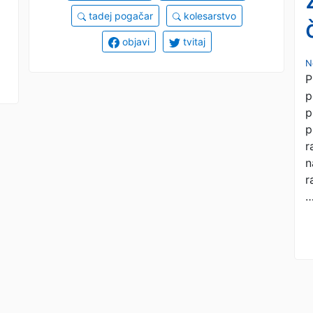
tadej pogačar
kolesarstvo
objavi
tvitaj
N
P
p
p
p
r
n
r