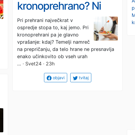
A
kronoprehrano? Ni
p
M
pomembno le, kaj
Pri prehrani največkrat v
k
ospredje stopa to, kaj jemo. Pri
jeste, ampak tudi kdaj
kronoprehrani pa je glavno
vprašanje: kdaj? Temelji namreč
na prepričanju, da telo hrane ne presnavlja
enako učinkovito ob vseh urah
…
· Svet24 · 23h
objavi
tvitaj