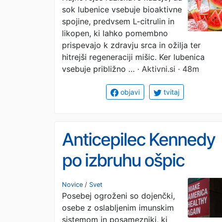
sok lubenice vsebuje bioaktivne
podpira zdravje ožilja,
spojine, predvsem L-citrulin in
vendar ni primeren za
likopen, ki lahko pomembno
prispevajo k zdravju srca in ožilja ter
vsakogar
hitrejši regeneraciji mišic. Ker lubenica
vsebuje približno …
· Aktivni.si · 48m
objavi
tvitaj
Anticepilec Kennedy
po izbruhu ošpic
poziva starše k
Novice
/
Svet
Posebej ogroženi so dojenčki,
cepljenju otrok
osebe z oslabljenim imunskim
sistemom in posamezniki, ki