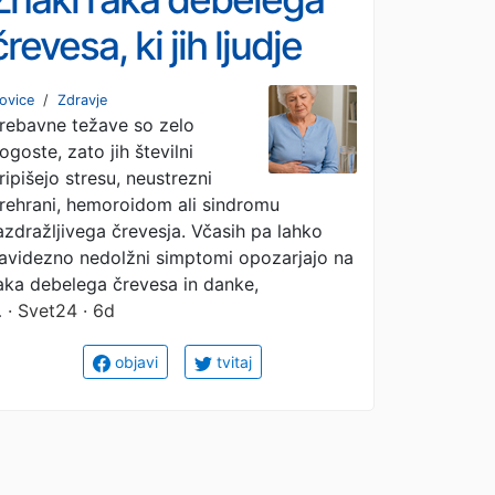
črevesa, ki jih ljudje
pogosto spregledajo
ovice
/
Zdravje
rebavne težave so zelo
ogoste, zato jih številni
ripišejo stresu, neustrezni
rehrani, hemoroidom ali sindromu
azdražljivega črevesja. Včasih pa lahko
avidezno nedolžni simptomi opozarjajo na
aka debelega črevesa in danke,
…
· Svet24 · 6d
objavi
tvitaj