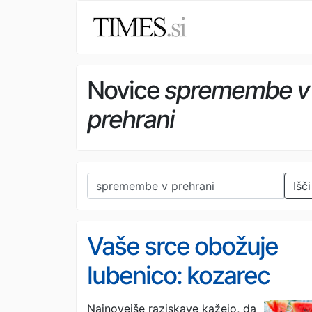
Novice
spremembe v
prehrani
Išči
Vaše srce obožuje
lubenico: kozarec
soka na dan lahko
Najnovejše raziskave kažejo, da