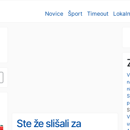
Novice
Šport
Timeout
Lokal
V
n
n
S
p
S
V
Ste že slišali za
u