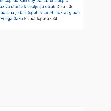
nticepilec Kennedy po izbruhu ošpic
oziva starše k cepljenju otrok
Delo · 3d
edicina je bila (spet) v zmoti: tokrat glede
rvnega tlaka
Planet lepote · 3d