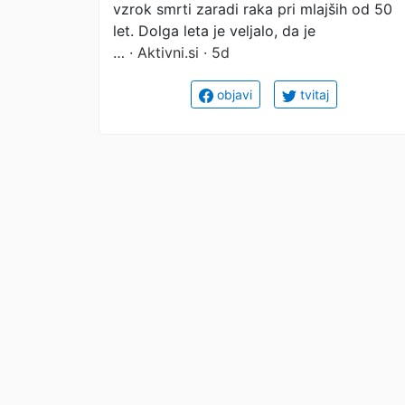
vzrok smrti zaradi raka pri mlajših od 50
mladih
let. Dolga leta je veljalo, da je
…
· Aktivni.si · 5d
objavi
tvitaj