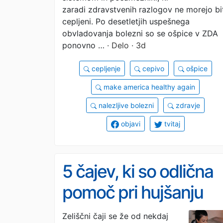
zaradi zdravstvenih razlogov ne morejo bi
cepljeni. Po desetletjih uspešnega
obvladovanja bolezni so se ošpice v ZDA
ponovno …
· Delo · 3d
cepljenje
cepivo
ošpice
make america healthy again
nalezljive bolezni
zdravje
objavi
tvitaj
5 čajev, ki so odlična
pomoč pri hujšanju
(zadnjih dveh še
Zeliščni čaji se že od nekdaj