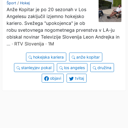
dvorane kot igralec
Šport
/
Hokej
Anže Kopitar je po 20 sezonah v Los
Angelesu zaključil izjemno hokejsko
kariero. Svežega "upokojenca" je ob
robu svetovnega nogometnega prvenstva v LA-ju
obiskal novinar Televizije Slovenija Leon Andrejka in
…
· RTV Slovenija · 1M
hokejska kariera
anže kopitar
stanleyjev pokal
los angeles
družina
objavi
tvitaj