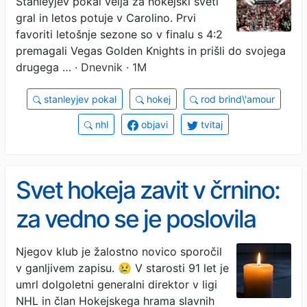
Stanleyjev pokal velja za hokejski sveti
gral in letos potuje v Carolino. Prvi
favoriti letošnje sezone so v finalu s 4:2
premagali Vegas Golden Knights in prišli do svojega
drugega …
· Dnevnik · 1M
stanleyjev pokal
hokej
rod brind\'amour
nhl
objavi
tvitaj
Svet hokeja zavit v črnino:
za vedno se je poslovila
legenda tega športa
Njegov klub je žalostno novico sporočil
v ganljivem zapisu. 😢 V starosti 91 let je
umrl dolgoletni generalni direktor v ligi
NHL in član Hokejskega hrama slavnih