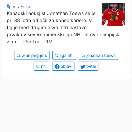
Šport
/
Hokej
Kanadski hokejist Jonathan Toews se je
pri 38 letih odločil za konec kariere. V
tej je med drugim osvojil tri naslove
prvaka v severnoameriški ligi NHL in dve olimpijski
zlati …
· Siol.net · 1M
winnipeg jets
liga nhl
jonathan toews
nhl
objavi
tvitaj