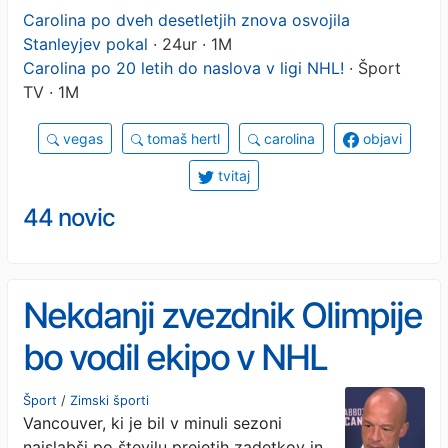
Carolina po dveh desetletjih znova osvojila
Stanleyjev pokal
· 24ur · 1M
Carolina po 20 letih do naslova v ligi NHL!
· Šport
TV · 1M
vegas
tomaš hertl
carolina
objavi
tvitaj
44 novic
Nekdanji zvezdnik Olimpije
bo vodil ekipo v NHL
Šport
/
Zimski športi
Vancouver, ki je bil v minuli sezoni
najslabši po številu prejetih zadetkov in