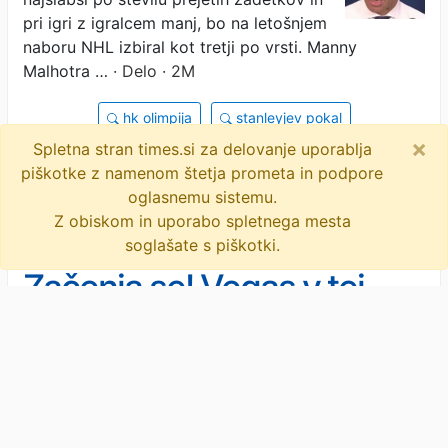
pri igri z igralcem manj, bo na letošnjem
naboru NHL izbiral kot tretji po vrsti. Manny
Malhotra …
· Delo · 2M
hk olimpija
stanleyjev pokal
×
Spletna stran times.si za delovanje uporablja
vancouver canucks
manny malhotra
hokej
piškotke z namenom štetja prometa in podpore
liga nhl
nhl
objavi
tvitaj
oglasnemu sistemu.
Z obiskom in uporabo spletnega mesta
soglašate s piškotki.
Začenja se! Vegas v tej
sezoni strup za Carolino,
njen trener poln čustev.
Šport
/
Hokej
Vrhunec hokejske sezone v Sloveniji je
nedavno postregel z junaškim