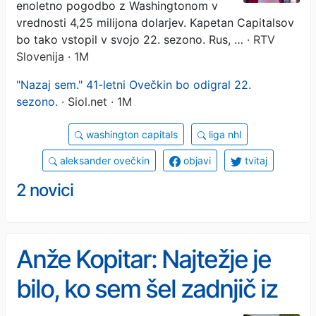
enoletno pogodbo z Washingtonom v
vrednosti 4,25 milijona dolarjev. Kapetan Capitalsov
bo tako vstopil v svojo 22. sezono. Rus, …
· RTV
Slovenija · 1M
"Nazaj sem." 41-letni Ovečkin bo odigral 22.
sezono.
· Siol.net · 1M
washington capitals
liga nhl
aleksander ovečkin
objavi
tvitaj
2 novici
Anže Kopitar: Najtežje je
bilo, ko sem šel zadnjič iz