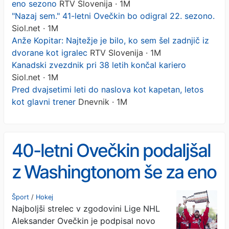
eno sezono
RTV Slovenija · 1M
"Nazaj sem." 41-letni Ovečkin bo odigral 22. sezono.
Siol.net · 1M
Anže Kopitar: Najtežje je bilo, ko sem šel zadnjič iz
dvorane kot igralec
RTV Slovenija · 1M
Kanadski zvezdnik pri 38 letih končal kariero
Siol.net · 1M
Pred dvajsetimi leti do naslova kot kapetan, letos
kot glavni trener
Dnevnik · 1M
40-letni Ovečkin podaljšal
z Washingtonom še za eno
sezono
Šport
/
Hokej
Najboljši strelec v zgodovini Lige NHL
Aleksander Ovečkin je podpisal novo