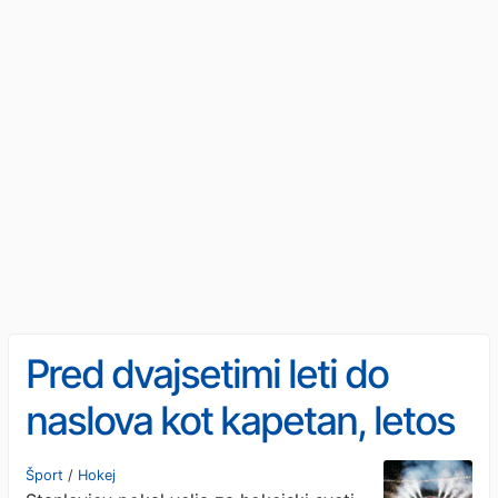
Pred dvajsetimi leti do
naslova kot kapetan, letos
kot glavni trener
Šport
/
Hokej