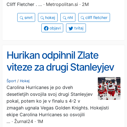
Cliff Fletcher . …
· Metropolitan.si · 2M
smrt
hokej
nhl
cliff fletcher
objavi
tvitaj
Hurikan odpihnil Zlate
viteze za drugi Stanleyjev
pokal
Šport
/
Hokej
Carolina Hurricanes je po dveh
desetletjih osvojila svoj drugi Stanleyjev
pokal, potem ko je v finalu s 4-2 v
zmagah ugnala Vegas Golden Knights. Hokejisti
ekipe Carolina Hurricanes so osvojili
…
· Žurnal24 · 1M