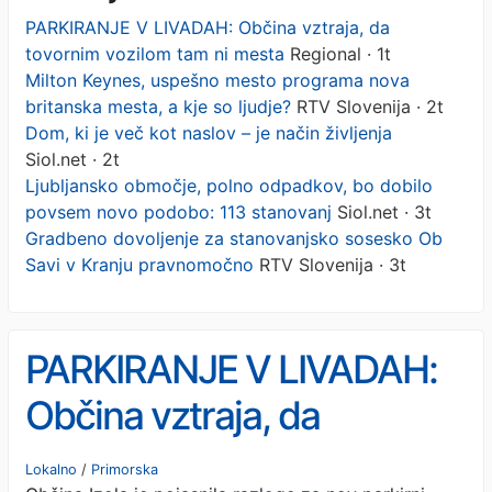
PARKIRANJE V LIVADAH: Občina vztraja, da
tovornim vozilom tam ni mesta
Regional · 1t
Milton Keynes, uspešno mesto programa nova
britanska mesta, a kje so ljudje?
RTV Slovenija · 2t
Dom, ki je več kot naslov – je način življenja
Siol.net · 2t
Ljubljansko območje, polno odpadkov, bo dobilo
povsem novo podobo: 113 stanovanj
Siol.net · 3t
Gradbeno dovoljenje za stanovanjsko sosesko Ob
Savi v Kranju pravnomočno
RTV Slovenija · 3t
PARKIRANJE V LIVADAH:
Občina vztraja, da
tovornim vozilom tam ni
Lokalno
/
Primorska