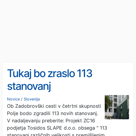
Tukaj bo zraslo 113
stanovanj
Novice
/
Slovenija
Ob Zadobrovški cesti v četrtni skupnosti
Polje bodo zgradili 113 novih stanovanj.
V nadaljevanju preberite: Projekt ZC16
podjetja Tosidos SLAPE d.o.o. obsega " 113
stanovanj različnih velikosti s premišljenim