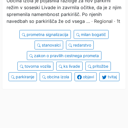
Občina Izola je pojasnila razloge za nov parkirni
mesta
režim v soseski Livade in zavrnila očitke, da je z njim
spremenila namembnost parkirišč. Po njenih
navedbah so parkirišča že od vsega …
· Regional · 1t
prometna signalizacija
milan bogatič
stanovalci
redarstvo
zakon o pravilih cestnega prometa
tovorna vozila
ks livade
pritožbe
parkiranje
obcina izola
objavi
tvitaj