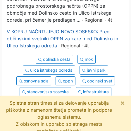
za kare med Dolinsko in
podrobnega prostorskega načrta (OPPN) za
območje med Dolinsko cesto in Ulico Istrskega
Ulico Istrskega odreda
odreda, pri čemer je predlagan …
· Regional · 4t
V KOPRU NAČRTUJEJO NOVO SOSESKO: Pred
občinskimi svetniki OPPN za kare med Dolinsko in
Ulico Istrskega odreda
· Regional · 4t
dolinska cesta
mok
ulica istrskega odreda
javni park
osnovna sola
oppn
obcinski svet
stanovanjska soseska
infrastruktura
×
objavi
tvitaj
Spletna stran times.si za delovanje uporablja
piškotke z namenom štetja prometa in podpore
2 novici
oglasnemu sistemu.
Z obiskom in uporabo spletnega mesta