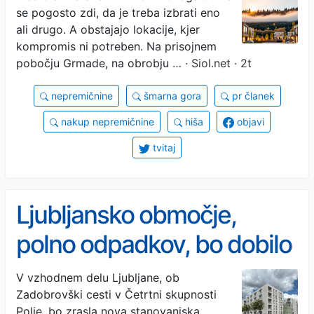
se pogosto zdi, da je treba izbrati eno
ali drugo. A obstajajo lokacije, kjer
kompromis ni potreben. Na prisojnem
pobočju Grmade, na obrobju …
· Siol.net · 2t
nepremičnine
šmarna gora
pr članek
nakup nepremičnine
hiša
objavi
tvitaj
Ljubljansko območje,
polno odpadkov, bo dobilo
povsem novo podobo: 113
V vzhodnem delu Ljubljane, ob
Zadobrovški cesti v Četrtni skupnosti
stanovanj
Polje, bo zrasla nova stanovanjska