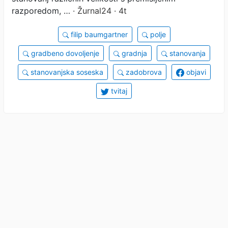
razporedom, …
· Žurnal24 · 4t
filip baumgartner
polje
gradbeno dovoljenje
gradnja
stanovanja
stanovanjska soseska
zadobrova
objavi
tvitaj