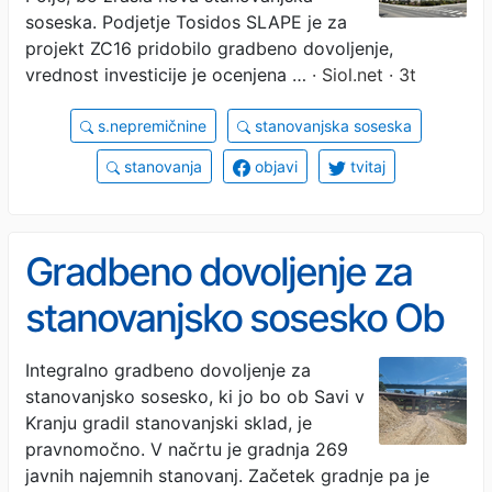
soseska. Podjetje Tosidos SLAPE je za
projekt ZC16 pridobilo gradbeno dovoljenje,
vrednost investicije je ocenjena …
· Siol.net · 3t
s.nepremičnine
stanovanjska soseska
stanovanja
objavi
tvitaj
Gradbeno dovoljenje za
stanovanjsko sosesko Ob
Savi v Kranju
Integralno gradbeno dovoljenje za
stanovanjsko sosesko, ki jo bo ob Savi v
pravnomočno
Kranju gradil stanovanjski sklad, je
pravnomočno. V načrtu je gradnja 269
javnih najemnih stanovanj. Začetek gradnje pa je