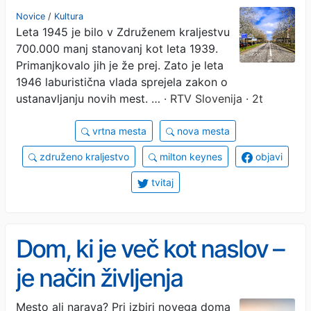
britanska mesta, a kje so
Novice
/
Kultura
Leta 1945 je bilo v Združenem kraljestvu
ljudje?
700.000 manj stanovanj kot leta 1939.
Primanjkovalo jih je že prej. Zato je leta
1946 laburistična vlada sprejela zakon o
ustanavljanju novih mest. …
· RTV Slovenija · 2t
vrtna mesta
nova mesta
združeno kraljestvo
milton keynes
objavi
tvitaj
Dom, ki je več kot naslov –
je način življenja
Mesto ali narava? Pri izbiri novega doma