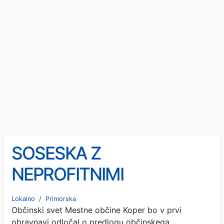
SOSESKA Z
NEPROFITNIMI
STANOVANJI: Pred
Lokalno
/
Primorska
Občinski svet Mestne občine Koper bo v prvi
občinskimi svetniki OPPN
obravnavi odločal o predlogu občinskega