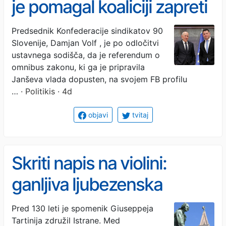
je pomagal koaliciji zapreti
vrata ljudstvu. Sedaj sta
Predsednik Konfederacije sindikatov 90
Slovenije, Damjan Volf , je po odločitvi
dobila zasluženo
ustavnega sodišča, da je referendum o
demokratično klofuto!
omnibus zakonu, ki ga je pripravila
Janševa vlada dopusten, na svojem FB profilu
…
· Politikis · 4d
objavi
tvitaj
Skriti napis na violini:
ganljiva ljubezenska
skrivnost, skrita v
Pred 130 leti je spomenik Giuseppeja
Tartinija združil Istrane. Med