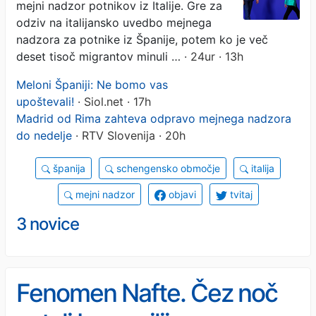
mejni nadzor potnikov iz Italije. Gre za
odziv na italijansko uvedbo mejnega
nadzora za potnike iz Španije, potem ko je več
deset tisoč migrantov minuli …
· 24ur · 13h
Meloni Španiji: Ne bomo vas
upoštevali!
· Siol.net · 17h
Madrid od Rima zahteva odpravo mejnega nadzora
do nedelje
· RTV Slovenija · 20h
španija
schengensko območje
italija
mejni nadzor
objavi
tvitaj
3 novice
Fenomen Nafte. Čez noč