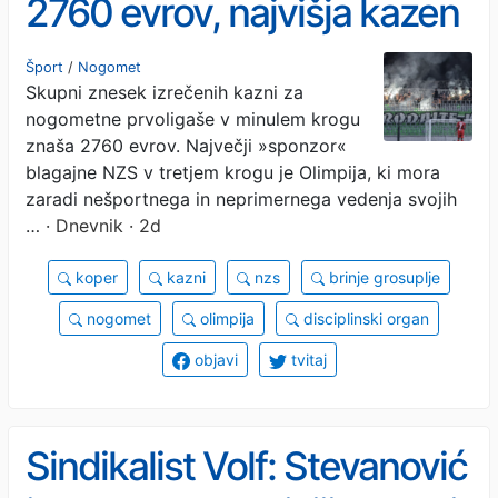
2760 evrov, najvišja kazen
za Olimpijo
Šport
/
Nogomet
Skupni znesek izrečenih kazni za
nogometne prvoligaše v minulem krogu
znaša 2760 evrov. Največji »sponzor«
blagajne NZS v tretjem krogu je Olimpija, ki mora
zaradi nešportnega in neprimernega vedenja svojih
…
· Dnevnik · 2d
koper
kazni
nzs
brinje grosuplje
nogomet
olimpija
disciplinski organ
objavi
tvitaj
Sindikalist Volf: Stevanović