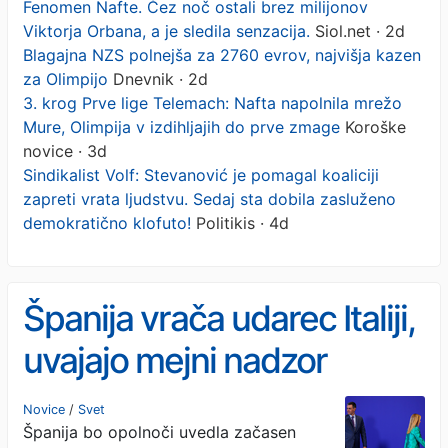
Fenomen Nafte. Čez noč ostali brez milijonov
Viktorja Orbana, a je sledila senzacija.
Siol.net · 2d
Blagajna NZS polnejša za 2760 evrov, najvišja kazen
za Olimpijo
Dnevnik · 2d
3. krog Prve lige Telemach: Nafta napolnila mrežo
Mure, Olimpija v izdihljajih do prve zmage
Koroške
novice · 3d
Sindikalist Volf: Stevanović je pomagal koaliciji
zapreti vrata ljudstvu. Sedaj sta dobila zasluženo
demokratično klofuto!
Politikis · 4d
Španija vrača udarec Italiji,
uvajajo mejni nadzor
italijanskih potnikov
Novice
/
Svet
Španija bo opolnoči uvedla začasen