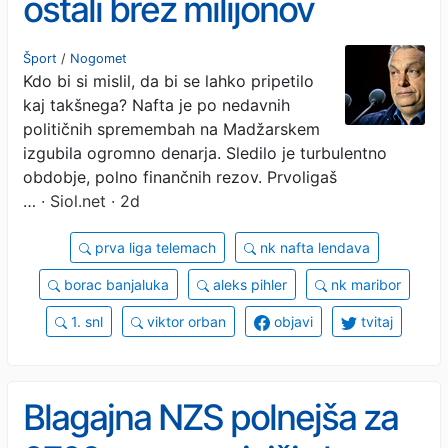
ostali brez milijonov
Viktorja Orbana, a je sledila
Šport
/
Nogomet
Kdo bi si mislil, da bi se lahko pripetilo
senzacija.
kaj takšnega? Nafta je po nedavnih
političnih spremembah na Madžarskem
izgubila ogromno denarja. Sledilo je turbulentno
obdobje, polno finančnih rezov. Prvoligaš
…
· Siol.net · 2d
prva liga telemach
nk nafta lendava
borac banjaluka
aleks pihler
nk maribor
1. snl
viktor orban
objavi
tvitaj
Blagajna NZS polnejša za