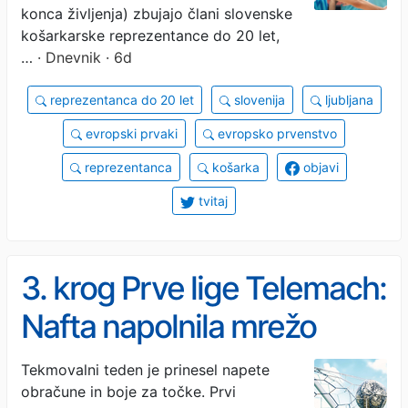
konca življenja) zbujajo člani slovenske
košarkarske reprezentance do 20 let,
…
· Dnevnik · 6d
reprezentanca do 20 let
slovenija
ljubljana
evropski prvaki
evropsko prvenstvo
reprezentanca
košarka
objavi
tvitaj
3. krog Prve lige Telemach:
Nafta napolnila mrežo
Mure, Olimpija v izdihljajih
Tekmovalni teden je prinesel napete
obračune in boje za točke. Prvi
do prve zmage