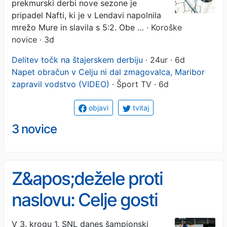
prekmurski derbi nove sezone je
pripadel Nafti, ki je v Lendavi napolnila
mrežo Mure in slavila s 5:2. Obe …
· Koroške
novice · 3d
Delitev točk na štajerskem derbiju
· 24ur · 6d
Napet obračun v Celju ni dal zmagovalca, Maribor
zapravil vodstvo (VIDEO)
· Šport TV · 6d
objavi
tvitaj
3 novice
Z&apos;dežele proti
naslovu: Celje gosti
Maribor, Olimpija lovi prvo
V 3. krogu 1. SNL danes šampionski