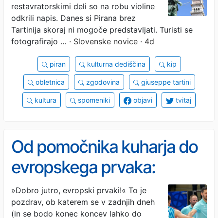
bronastem Tartiniju
restavratorskimi deli so na robu violine
odkrili napis. Danes si Pirana brez
Tartinija skoraj ni mogoče predstavljati. Turisti se
fotografirajo …
· Slovenske novice · 4d
piran
kulturna dediščina
kip
obletnica
zgodovina
giuseppe tartini
kultura
spomeniki
objavi
tvitaj
Od pomočnika kuharja do
evropskega prvaka:
zgodba trenerja zlatih
»Dobro jutro, evropski prvaki!« To je
pozdrav, ob katerem se v zadnjih dneh
slovenskih košarkarjev
(in se bodo konec koncev lahko do