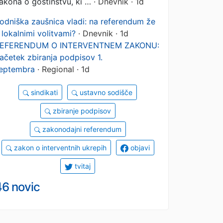
akona o gostinstvu, ki …
· Dnevnik · 1d
odniška zaušnica vladi: na referendum že
 lokalnimi volitvami?
· Dnevnik · 1d
EFERENDUM O INTERVENTNEM ZAKONU:
ačetek zbiranja podpisov 1.
eptembra
· Regional · 1d
sindikati
ustavno sodišče
zbiranje podpisov
zakonodajni referendum
zakon o interventnih ukrepih
objavi
tvitaj
46 novic