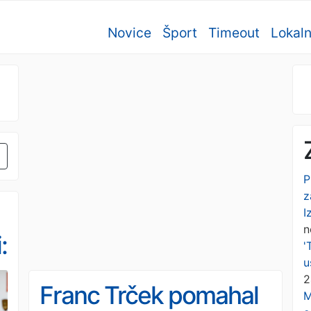
Novice
Šport
Timeout
Lokal
P
z
I
n
:
'
u
2
Franc Trček pomahal
M