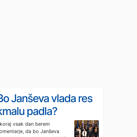
Bo Janševa vlada res
kmalu padla?
koraj vsak dan berem
omentarje, da bo Janševa