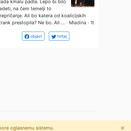
lada kmalu padla. Lepo bi bilo
edeti, na čem temelji to
repričanje. Ali bo katera od koalicijskih
trank prestopila? Ne bo. Ali …
· Mladina · 1t
objavi
tvitaj
×
dpore oglasnemu sistemu.