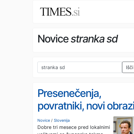
Novice
stranka sd
Išči
Presenečenja,
povratniki, novi obrazi
boj za županski
Novice
/
Slovenija
Dobre tri mesece pred lokalnimi
stolček