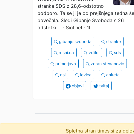
stranka SDS z 28,6-odstotno
podporo. Ta se ji je od prejšnjega tedna š
povečala. Sledi Gibanje Svoboda s 26
odstotki …
· Siol.net · 1t
gibanje svoboda
stranke
resni.ca
volilci
sds
primerjava
zoran stevanović
nsi
levica
anketa
objavi
tvitaj
Spletna stran times.si za de
© 2009-2026
times
.si