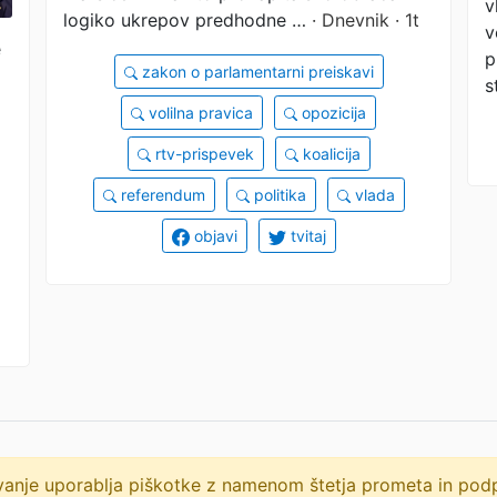
v
logiko ukrepov predhodne …
· Dnevnik · 1t
v
e
p
zakon o parlamentarni preiskavi
s
volilna pravica
opozicija
rtv-prispevek
koalicija
referendum
politika
vlada
objavi
tvitaj
lovanje uporablja piškotke z namenom štetja prometa in po