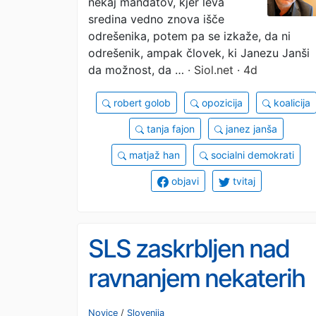
nekaj mandatov, kjer leva
sredina vedno znova išče
odrešenika, potem pa se izkaže, da ni
odrešenik, ampak človek, ki Janezu Janši
da možnost, da …
· Siol.net · 4d
robert golob
opozicija
koalicija
tanja fajon
janez janša
matjaž han
socialni demokrati
objavi
tvitaj
SLS zaskrbljen nad
ravnanjem nekaterih
politično
Novice
/
Slovenija