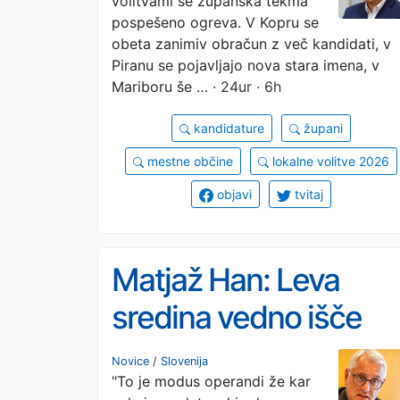
volitvami se županska tekma
pospešeno ogreva. V Kopru se
obeta zanimiv obračun z več kandidati, v
Piranu se pojavljajo nova stara imena, v
Mariboru še …
· 24ur · 6h
kandidature
župani
mestne občine
lokalne volitve 2026
objavi
tvitaj
Matjaž Han: Leva
sredina vedno išče
odrešenika, dobi pa
Novice
/
Slovenija
"To je modus operandi že kar
Janševo vlado #vide