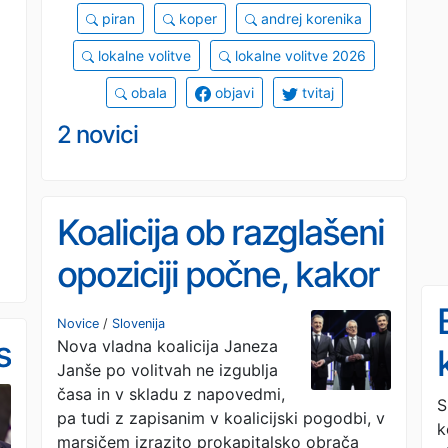
piran
koper
andrej korenika
lokalne volitve
lokalne volitve 2026
obala
objavi
tvitaj
2 novici
Koalicija ob razglašeni
opoziciji počne, kakor
se ji zahoče
Novice
/
Slovenija
s
Nova vladna koalicija Janeza
Janše po volitvah ne izgublja
časa in v skladu z napovedmi,
S
pa tudi z zapisanim v koalicijski pogodbi, v
k
marsičem izrazito prokapitalsko obrača