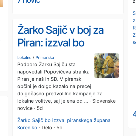
7 novic
z
S
z
Žarko Sajič v boj za
R
Z
Piran: izzval bo
s
aktualnega župana
Lokalno
/
Primorska
Podporo Žarku Sajiču sta
Andreja Koreniko
napovedali Popovičeva stranka
Piran je naš in SD. V piranski
občini je dolgo kazalo na precej
dolgočasno predvolilno kampanjo za
lokalne volitve, saj je ena od …
· Slovenske
novice · 5d
Žarko Sajič bo izzval piranskega župana
Koreniko
· Delo · 5d