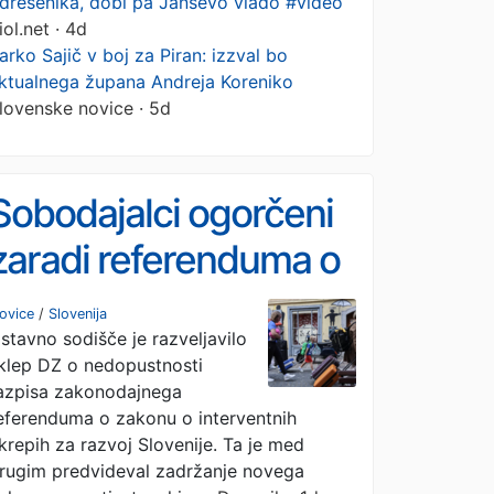
drešenika, dobi pa Janševo vlado #video
iol.net · 4d
arko Sajič v boj za Piran: izzval bo
ktualnega župana Andreja Koreniko
lovenske novice · 5d
Sobodajalci ogorčeni
zaradi referenduma o
interventnem zakonu
ovice
/
Slovenija
stavno sodišče je razveljavilo
klep DZ o nedopustnosti
azpisa zakonodajnega
eferenduma o zakonu o interventnih
krepih za razvoj Slovenije. Ta je med
rugim predvideval zadržanje novega