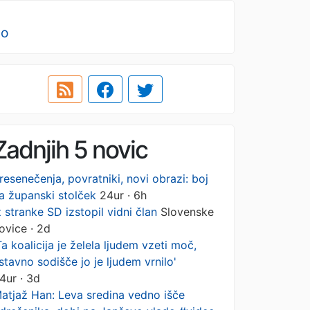
no
Zadnjih 5 novic
resenečenja, povratniki, novi obrazi: boj
a županski stolček
24ur · 6h
z stranke SD izstopil vidni član
Slovenske
ovice · 2d
Ta koalicija je želela ljudem vzeti moč,
stavno sodišče jo je ljudem vrnilo'
4ur · 3d
atjaž Han: Leva sredina vedno išče