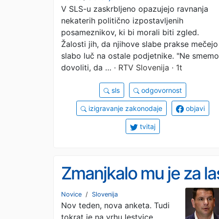
V SLS-u zaskrbljeno opazujejo ravnanja
izpostavljenih
nekaterih politično izpostavljenih
posameznikov
posameznikov, ki bi morali biti zgled.
Žalosti jih, da njihove slabe prakse mečejo
slabo luč na ostale podjetnike. "Ne smemo
dovoliti, da …
· RTV Slovenija · 1t
sls
odgovornost
izigravanje zakonodaje
objavi
tvitaj
Zmanjkalo mu je za la
Novice
/
Slovenija
Nov teden, nova anketa. Tudi
tokrat je na vrhu lestvice