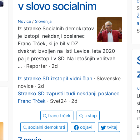
o
v slovo socialnim
S
Ž
demokratom
Novice
/
Slovenija
a
Iz stranke Socialnih demokratov
S
je izstopil nekdanji poslanec
Franc Trček, ki je bil v DZ
dvakrat izvoljen na listi Levice, leta 2020
pa je prestopil v SD. Na letošnjih volitvah
…
· Reporter · 2d
Iz stranke SD izstopil vidni član
· Slovenske
novice · 2d
N
Stranko SD zapustil tudi nekdanji poslanec
U
Franc Trček
· Svet24 · 2d
s
r
franc trček
izstop
r
u
socialni demokrati
objavi
tvitaj
d
o