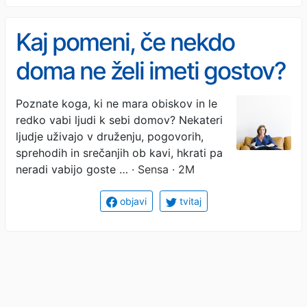
Kaj pomeni, če nekdo
doma ne želi imeti gostov?
Psihologi razkrivajo, kaj se
Poznate koga, ki ne mara obiskov in le
redko vabi ljudi k sebi domov? Nekateri
skriva za takšnim
ljudje uživajo v druženju, pogovorih,
vedenjem
sprehodih in srečanjih ob kavi, hkrati pa
neradi vabijo goste …
· Sensa · 2M
objavi
tvitaj