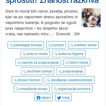
učinek nereda na vaše
Dom bi moral biti varno zavetje, prostor,
kjer se po napornem dnevu sprostimo in
možgane
napolnimo baterije. A pogosto se zgodi
prav nasprotno – ko stopimo skozi
vrata, nas namesto miru …
· Dnevnik · 2M
psihologija bivanja
kortizol
ureditev doma
stres in nered
duševna higiena
nasveti za pospravljanje
fizični nered
družinski odnosi
pospravljanje
stresni hormon
izboljšanje osredotočenosti
zmanjšanje stresa
organizacija prostora
objavi
tvitaj