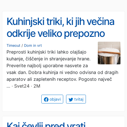
Kuhinjski triki, ki jih večina
odkrije veliko prepozno
Timeout
/
Dom in vrt
Preprosti kuhinjski triki lahko olajšajo
kuhanje, čiščenje in shranjevanje hrane.
Preverite najbolj uporabne nasvete za
vsak dan. Dobra kuhinja ni vedno odvisna od dragih
aparatov ali zapletenih receptov. Pogosto največ
…
· Svet24 · 2M
objavi
tvitaj
Kaj čevlji pred vrati