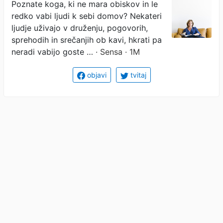
Psihologi razkrivajo, kaj se
Poznate koga, ki ne mara obiskov in le
redko vabi ljudi k sebi domov? Nekateri
skriva za takšnim
ljudje uživajo v druženju, pogovorih,
vedenjem
sprehodih in srečanjih ob kavi, hkrati pa
neradi vabijo goste …
· Sensa · 1M
objavi
tvitaj