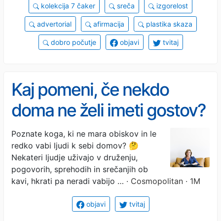
kolekcija 7 čaker
sreča
izgorelost
advertorial
afirmacija
plastika skaza
dobro počutje
objavi
tvitaj
Kaj pomeni, če nekdo
doma ne želi imeti gostov?
Psihologi razkrivajo, kaj se
Poznate koga, ki ne mara obiskov in le
redko vabi ljudi k sebi domov? 🤔
skriva za takšnim
Nekateri ljudje uživajo v druženju,
vedenjem
pogovorih, sprehodih in srečanjih ob
kavi, hkrati pa neradi vabijo …
· Cosmopolitan · 1M
objavi
tvitaj