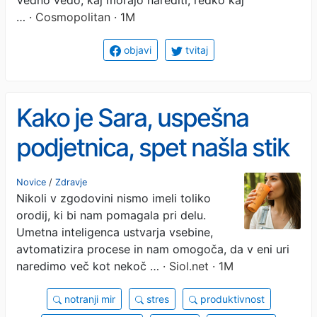
…
· Cosmopolitan · 1M
objavi
tvitaj
Kako je Sara, uspešna
podjetnica, spet našla stik
s seboj.
Novice
/
Zdravje
Nikoli v zgodovini nismo imeli toliko
orodij, ki bi nam pomagala pri delu.
Umetna inteligenca ustvarja vsebine,
avtomatizira procese in nam omogoča, da v eni uri
naredimo več kot nekoč …
· Siol.net · 1M
notranji mir
stres
produktivnost