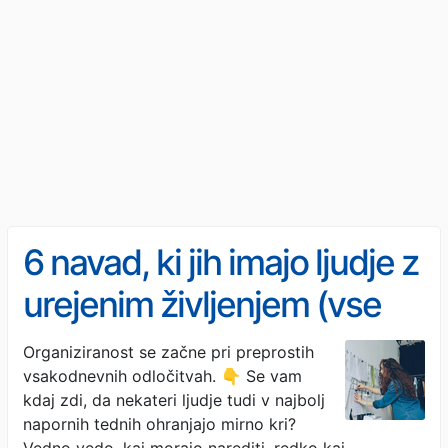
6 navad, ki jih imajo ljudje z
urejenim življenjem (vse
imajo pod nadzorom)
Organiziranost se začne pri preprostih
vsakodnevnih odločitvah. 👇 Se vam
kdaj zdi, da nekateri ljudje tudi v najbolj
napornih tednih ohranjajo mirno kri?
Vedno vedo, kaj morajo narediti, redko kaj