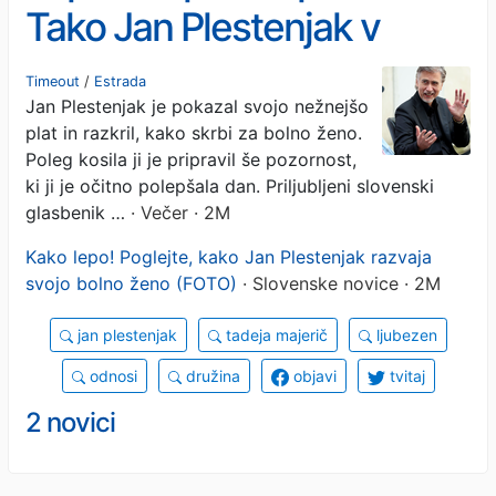
Tako Jan Plestenjak v
dobrem in slabem skrbi za
Timeout
/
Estrada
Jan Plestenjak je pokazal svojo nežnejšo
svojo ženo, ki se bori z
plat in razkril, kako skrbi za bolno ženo.
boleznijo
Poleg kosila ji je pripravil še pozornost,
ki ji je očitno polepšala dan. Priljubljeni slovenski
glasbenik …
· Večer · 2M
Kako lepo! Poglejte, kako Jan Plestenjak razvaja
svojo bolno ženo (FOTO)
· Slovenske novice · 2M
jan plestenjak
tadeja majerič
ljubezen
odnosi
družina
objavi
tvitaj
2 novici