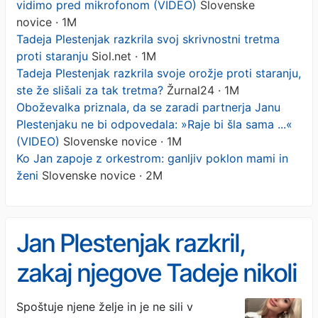
vidimo pred mikrofonom (VIDEO)
Slovenske
novice · 1M
Tadeja Plestenjak razkrila svoj skrivnostni tretma
proti staranju
Siol.net · 1M
Tadeja Plestenjak razkrila svoje orožje proti staranju,
ste že slišali za tak tretma?
Žurnal24 · 1M
Oboževalka priznala, da se zaradi partnerja Janu
Plestenjaku ne bi odpovedala: »Raje bi šla sama ...«
(VIDEO)
Slovenske novice · 1M
Ko Jan zapoje z orkestrom: ganljiv poklon mami in
ženi
Slovenske novice · 2M
Jan Plestenjak razkril,
zakaj njegove Tadeje nikoli
ne vidimo pred
Spoštuje njene želje in je ne sili v