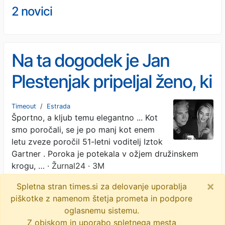
2 novici
Na ta dogodek je Jan
Plestenjak pripeljal ženo, ki
ima izvrsten modni okus
Timeout
/
Estrada
Športno, a kljub temu elegantno ... Kot
smo poročali, se je po manj kot enem
letu zveze poročil 51-letni voditelj Iztok
Gartner . Poroka je potekala v ožjem družinskem
krogu, …
· Žurnal24 · 3M
×
Spletna stran times.si za delovanje uporablja
iztok gartner
tadeja majerič
piškotke z namenom štetja prometa in podpore
jan plestenjak
objavi
tvitaj
oglasnemu sistemu.
Z obiskom in uporabo spletnega mesta