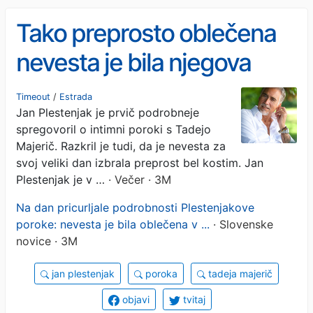
Tako preprosto oblečena
nevesta je bila njegova
Tadeja: Jan Plestenjak
Timeout
/
Estrada
Jan Plestenjak je prvič podrobneje
razkril podrobnosti o njuni
spregovoril o intimni poroki s Tadejo
skrivni poroki
Majerič. Razkril je tudi, da je nevesta za
svoj veliki dan izbrala preprost bel kostim. Jan
Plestenjak je v …
· Večer · 3M
Na dan pricurljale podrobnosti Plestenjakove
poroke: nevesta je bila oblečena v ...
· Slovenske
novice · 3M
jan plestenjak
poroka
tadeja majerič
objavi
tvitaj