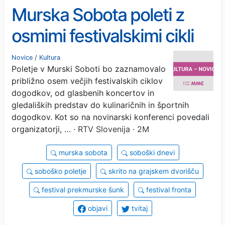
Murska Sobota poleti z
osmimi festivalskimi cikli
Novice
/
Kultura
Poletje v Murski Soboti bo zaznamovalo
približno osem večjih festivalskih ciklov
dogodkov, od glasbenih koncertov in
gledaliških predstav do kulinaričnih in športnih
dogodkov. Kot so na novinarski konferenci povedali
organizatorji, …
· RTV Slovenija · 2M
murska sobota
soboški dnevi
soboško poletje
skrito na grajskem dvorišču
festival prekmurske šunk
festival fronta
objavi
tvitaj