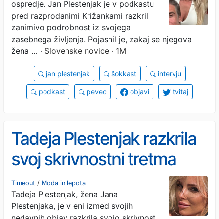
ospredje. Jan Plestenjak je v podkastu
mikrofonom (VIDEO)
pred razprodanimi Križankami razkril
zanimivo podrobnost iz svojega
zasebnega življenja. Pojasnil je, zakaj se njegova
žena …
· Slovenske novice · 1M
jan plestenjak
šokkast
intervju
podkast
pevec
objavi
tvitaj
Tadeja Plestenjak razkrila
svoj skrivnostni tretma
proti staranju
Timeout
/
Moda in lepota
Tadeja Plestenjak, žena Jana
Plestenjaka, je v eni izmed svojih
nedavnih objav razkrila svojo skrivnost