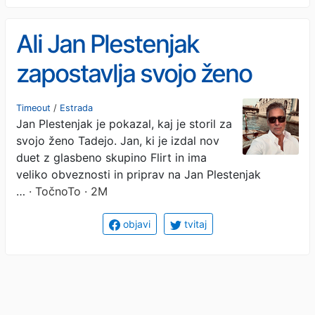
Ali Jan Plestenjak
zapostavlja svojo ženo
Tadejo?
Timeout
/
Estrada
Jan Plestenjak je pokazal, kaj je storil za
svojo ženo Tadejo. Jan, ki je izdal nov
duet z glasbeno skupino Flirt in ima
veliko obveznosti in priprav na Jan Plestenjak
…
· TočnoTo · 2M
objavi
tvitaj