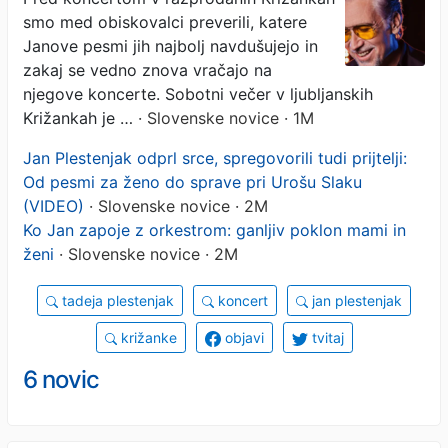
smo med obiskovalci preverili, katere
odpovedala: »Raje bi šla
Janove pesmi jih najbolj navdušujejo in
sama ...« (VIDEO)
zakaj se vedno znova vračajo na
njegove koncerte. Sobotni večer v ljubljanskih
Križankah je …
· Slovenske novice · 1M
Jan Plestenjak odprl srce, spregovorili tudi prijtelji:
Od pesmi za ženo do sprave pri Urošu Slaku
(VIDEO)
· Slovenske novice · 2M
Ko Jan zapoje z orkestrom: ganljiv poklon mami in
ženi
· Slovenske novice · 2M
tadeja plestenjak
koncert
jan plestenjak
križanke
objavi
tvitaj
6 novic