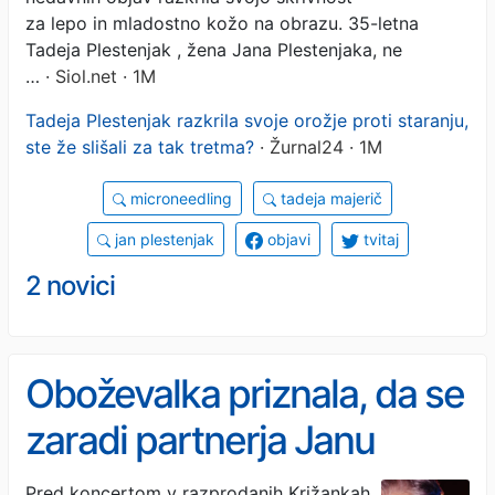
za lepo in mladostno kožo na obrazu. 35-letna
Tadeja Plestenjak , žena Jana Plestenjaka, ne
…
· Siol.net · 1M
Tadeja Plestenjak razkrila svoje orožje proti staranju,
ste že slišali za tak tretma?
· Žurnal24 · 1M
microneedling
tadeja majerič
jan plestenjak
objavi
tvitaj
2 novici
Oboževalka priznala, da se
zaradi partnerja Janu
Plestenjaku ne bi
Pred koncertom v razprodanih Križankah