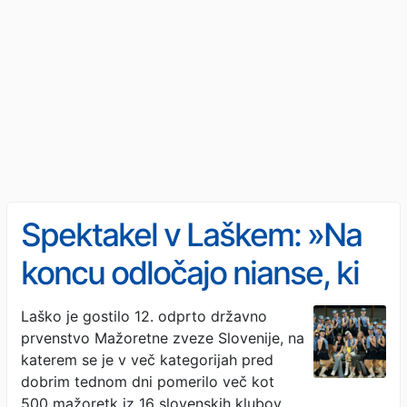
Spektakel v Laškem: »Na
koncu odločajo nianse, ki
jih opazimo le sodniki«
Laško je gostilo 12. odprto državno
prvenstvo Mažoretne zveze Slovenije, na
katerem se je v več kategorijah pred
dobrim tednom dni pomerilo več kot
500 mažoretk iz 16 slovenskih klubov.