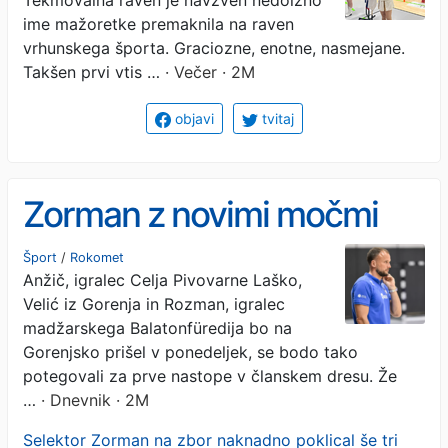
ime mažoretke premaknila na raven
vrhunskega športa. Graciozne, enotne, nasmejane.
Takšen prvi vtis …
· Večer · 2M
objavi
tvitaj
Zorman z novimi močmi
Šport
/
Rokomet
Anžič, igralec Celja Pivovarne Laško,
Velić iz Gorenja in Rozman, igralec
madžarskega Balatonfüredija bo na
Gorenjsko prišel v ponedeljek, se bodo tako
potegovali za prve nastope v članskem dresu. Že
…
· Dnevnik · 2M
Selektor Zorman na zbor naknadno poklical še tri