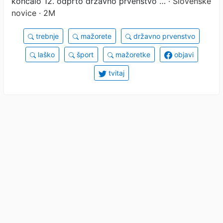
končalo 12. odprto državno prvenstvo …
· Slovenske
novice · 2M
trebnje
mažorete
državno prvenstvo
laško
šport
mažoretke
objavi
tvitaj