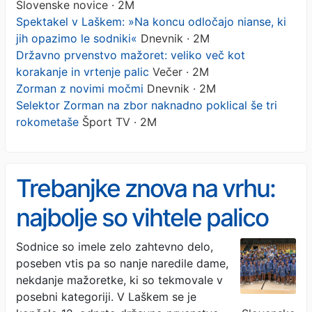
Slovenske novice · 2M
Spektakel v Laškem: »Na koncu odločajo nianse, ki
jih opazimo le sodniki«
Dnevnik · 2M
Državno prvenstvo mažoret: veliko več kot
korakanje in vrtenje palic
Večer · 2M
Zorman z novimi močmi
Dnevnik · 2M
Selektor Zorman na zbor naknadno poklical še tri
rokometaše
Šport TV · 2M
Trebanjke znova na vrhu:
najbolje so vihtele palico
Sodnice so imele zelo zahtevno delo,
poseben vtis pa so nanje naredile dame,
nekdanje mažoretke, ki so tekmovale v
posebni kategoriji. V Laškem se je