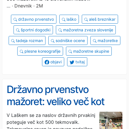
…
· Dnevnik · 2M
državno prvenstvo
laško
aleš breznikar
športni dogodki
mažoretna zveza slovenije
tadeja rozman
sodniške ocene
mažoretke
plesne koreografije
mažoretne skupine
objavi
tvitaj
Državno prvenstvo
mažoret: veliko več kot
korakanje in vrtenje palic
V Laškem se za naslov državnih prvakinj
poteguje več kot 500 tekmovalk.
Tekmovalna raven je navzven nedolžno