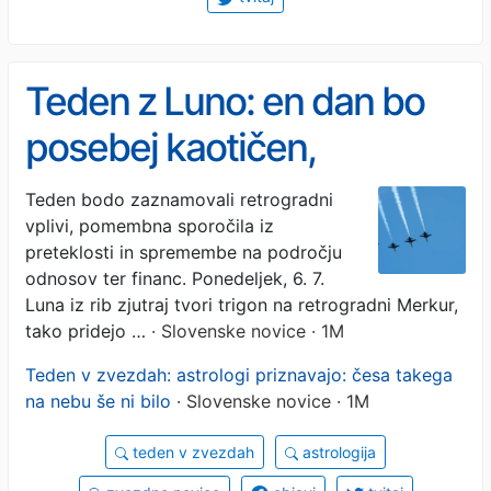
Teden z Luno: en dan bo
posebej kaotičen,
preverite, kdaj astrologi
Teden bodo zaznamovali retrogradni
vplivi, pomembna sporočila iz
svetujejo največ
preteklosti in spremembe na področju
previdnosti
odnosov ter financ. Ponedeljek, 6. 7.
Luna iz rib zjutraj tvori trigon na retrogradni Merkur,
tako pridejo …
· Slovenske novice · 1M
Teden v zvezdah: astrologi priznavajo: česa takega
na nebu še ni bilo
· Slovenske novice · 1M
teden v zvezdah
astrologija