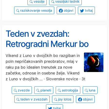
vesolje
vesoljski tednik
raziskovanje vesolja
objavi
tvitaj
Teden v zvezdah:
Retrogradni Merkur bo
mešal štrene, mlaj pa
Vikend z Luno v dvojčkih bo razgiban in
poln nepričakovanih preobratov, mlaj v
prinaša nov začetek
raku pa bo idealen trenutek za nove
začetke, odnose in osebne želje. Vikend
z Luno v dvojčkih …
· Slovenske novice · 3t
zvezde
planeti
astrologija
luna
teden v zvezdah
joy lotos
objavi
tvitaj