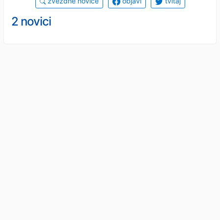
zvezdne novice
objavi
tvitaj
2 novici