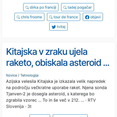
dirka po franciji
tadej pogačar
chris froome
tour de france
objavi
tvitaj
Kitajska v zraku ujela
raketo, obiskala asteroid ...
in pripravila načrt za
Novice
/
Tehnologija
Azijska velesila Kitajska je izkazala velik napredek
uničenje Starlinka?
na področju večkratne uporabe raket. Njena sonda
Tjanven-2 je dosegla asteroid, s katerega bo
zgrabila vzorec ... To in še več v 212. …
· RTV
Slovenija · 3t