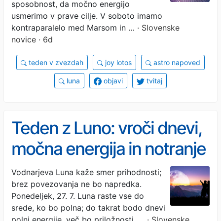
sposobnost, da močno energijo
usmerimo v prave cilje. V soboto imamo
kontraparalelo med Marsom in …
· Slovenske
novice · 6d
teden v zvezdah
joy lotos
astro napoved
luna
objavi
tvitaj
Teden z Luno: vroči dnevi,
močna energija in notranje
sence
Vodnarjeva Luna kaže smer prihodnosti;
brez povezovanja ne bo napredka.
Ponedeljek, 27. 7. Luna raste vse do
srede, ko bo polna; do takrat bodo dnevi
polni energije, več bo priložnosti, …
· Slovenske