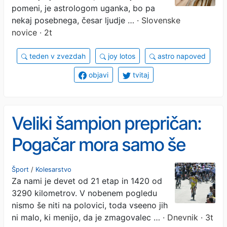
pomeni, je astrologom uganka, bo pa
nekaj posebnega, česar ljudje …
· Slovenske
novice · 2t
teden v zvezdah
joy lotos
astro napoved
objavi
tvitaj
Veliki šampion prepričan:
Pogačar mora samo še
ostati na kolesu
Šport
/
Kolesarstvo
Za nami je devet od 21 etap in 1420 od
3290 kilometrov. V nobenem pogledu
nismo še niti na polovici, toda vseeno jih
ni malo, ki menijo, da je zmagovalec …
· Dnevnik · 3t