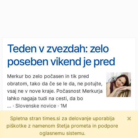
Teden v zvezdah: zelo
poseben vikend je pred
nami
Merkur bo zelo počasen in tik pred
obratom, tako da če se le da, ne potujte,
vsaj ne v nove kraje. Počasnost Merkurja
lahko nagaja tudi na cesti, da bo
…
· Slovenske novice · 1M
×
Spletna stran times.si za delovanje uporablja
teden v zvezdah
joy lotos
astro napoved
piškotke z namenom štetja prometa in podpore
objavi
tvitaj
oglasnemu sistemu.