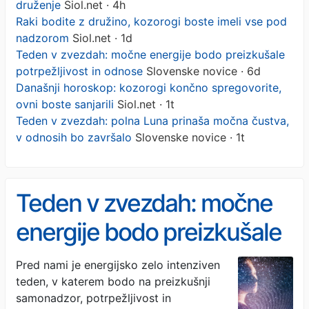
druženje
Siol.net · 4h
Raki bodite z družino, kozorogi boste imeli vse pod
nadzorom
Siol.net · 1d
Teden v zvezdah: močne energije bodo preizkušale
potrpežljivost in odnose
Slovenske novice · 6d
Današnji horoskop: kozorogi končno spregovorite,
ovni boste sanjarili
Siol.net · 1t
Teden v zvezdah: polna Luna prinaša močna čustva,
v odnosih bo završalo
Slovenske novice · 1t
Teden v zvezdah: močne
energije bodo preizkušale
potrpežljivost in odnose
Pred nami je energijsko zelo intenziven
teden, v katerem bodo na preizkušnji
samonadzor, potrpežljivost in