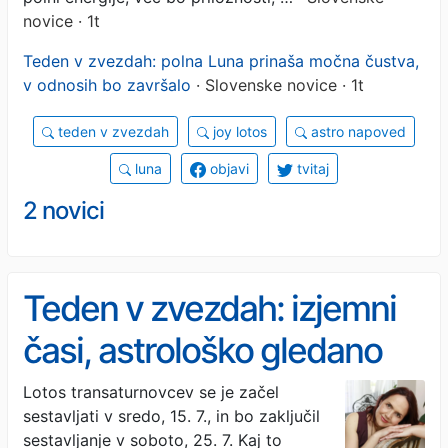
novice · 1t
Teden v zvezdah: polna Luna prinaša močna čustva,
v odnosih bo završalo
· Slovenske novice · 1t
teden v zvezdah
joy lotos
astro napoved
luna
objavi
tvitaj
2 novici
Teden v zvezdah: izjemni
časi, astrološko gledano
Lotos transaturnovcev se je začel
sestavljati v sredo, 15. 7., in bo zaključil
sestavljanje v soboto, 25. 7. Kaj to