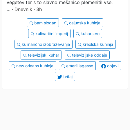
vegete« ter s to slavno mešanico plemenitil vse,
…
· Dnevnik · 3h
bam slogan
cajunska kuhinja
kulinarični imperij
kuharstvo
kulinarično izobraževanje
kreolska kuhinja
televizijski kuhar
televizijske oddaje
new orleans kuhinja
emeril lagasse
objavi
tvitaj