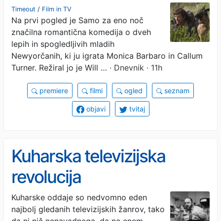
zaznamovali poletni
Timeout
/
Film in TV
Na prvi pogled je Samo za eno noč
mesec
značilna romantična komedija o dveh
lepih in spogledljivih mladih
Newyorčanih, ki ju igrata Monica Barbaro in Callum
Turner. Režiral jo je Will …
· Dnevnik · 11h
premiere
filmi
ogled
seznam
objavi
tvitaj
Kuharska televizijska
revolucija
Kuharske oddaje so nedvomno eden
najbolj gledanih televizijskih žanrov, tako
da ni nič nenavadnega, da na enem