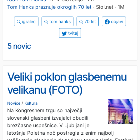
Tom Hanks praznuje okroglih 70 let
· Siol.net · 1M
igralec
tom hanks
70 let
objavi
tvitaj
5 novic
Veliki poklon glasbenemu
velikanu (FOTO)
Novice
/
Kultura
Na Kongresnem trgu so največji
slovenski glasbeni izvajalci obudili
brezčasne uspešnice. V Ljubljani je
letošnja Poletna noč postregla z enim najbolj