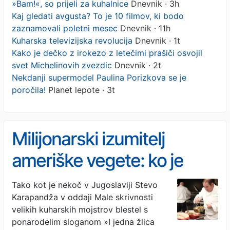
»Bam!«, so prijeli za kuhalnice
Dnevnik · 3h
Kaj gledati avgusta? To je 10 filmov, ki bodo
zaznamovali poletni mesec
Dnevnik · 11h
Kuharska televizijska revolucija
Dnevnik · 1t
Kako je dečko z irokezo z letečimi prašiči osvojil
svet Michelinovih zvezdic
Dnevnik · 2t
Nekdanji supermodel Paulina Porizkova se je
poročila!
Planet lepote · 3t
Milijonarski izumitelj
ameriške vegete: ko je
zavpil »Bam!«, so prijeli za
Tako kot je nekoč v Jugoslaviji Stevo
Karapandža v oddaji Male skrivnosti
kuhalnice
velikih kuharskih mojstrov blestel s
ponarodelim sloganom »I jedna žlica