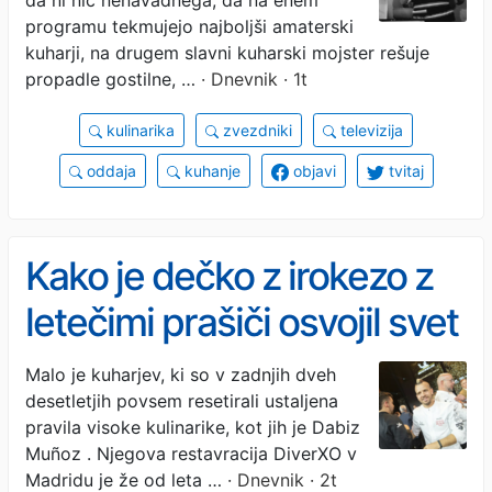
programu tekmujejo najboljši amaterski
kuharji, na drugem slavni kuharski mojster rešuje
propadle gostilne, …
· Dnevnik · 1t
kulinarika
zvezdniki
televizija
oddaja
kuhanje
objavi
tvitaj
Kako je dečko z irokezo z
letečimi prašiči osvojil svet
Michelinovih zvezdic
Malo je kuharjev, ki so v zadnjih dveh
desetletjih povsem resetirali ustaljena
pravila visoke kulinarike, kot jih je Dabiz
Muñoz . Njegova restavracija DiverXO v
Madridu je že od leta …
· Dnevnik · 2t