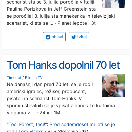
scenarist sta se 3. julija poročila v Italiji.
Paulina Porizkova in Jeff Greenstein sta
se poročila! 3. julija sta manekenka in televizijski
scenarist, ki sta se …
· Planet lepote · 3t
objavi
tvitaj
Tom Hanks dopolnil 70 let
Timeout
/
Film in TV
Na današnji dan pred 70 leti se je rodil
ameriški igralec, režiser, producent,
pisatelj in scenarist Tom Hanks. V
spomin številnih se je vpisal z danes že kultnima
vlogama v …
· 24ur · 1M
"Teci Forest, teci!": Pred sedemdesetimi leti se je
rodil Tom Hanks
· RTV Slovenija · 1M