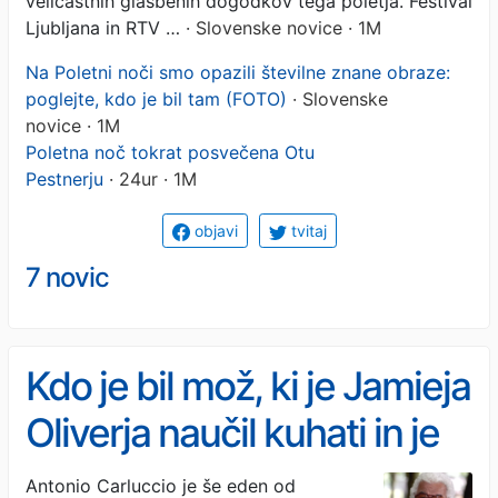
veličastnih glasbenih dogodkov tega poletja. Festival
Ljubljana in RTV …
· Slovenske novice · 1M
Na Poletni noči smo opazili številne znane obraze:
poglejte, kdo je bil tam (FOTO)
· Slovenske
novice · 1M
Poletna noč tokrat posvečena Otu
Pestnerju
· 24ur · 1M
objavi
tvitaj
7 novic
Kdo je bil mož, ki je Jamieja
Oliverja naučil kuhati in je
odkril pravo Italijo
Antonio Carluccio je še eden od