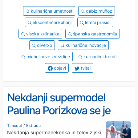
kulinarična umetnost
dabiz muñoz
ekscentrični kuharji
leteči prašiči
visoka kulinarika
španska gastronomija
diverxo
kulinarične inovacije
michelinove zvezdice
kulinarični trendi
objavi
tvitaj
Nekdanji supermodel
Paulina Porizkova se je
poročila!
Timeout
/
Estrada
Nekdanja supermanekenka in televizijski