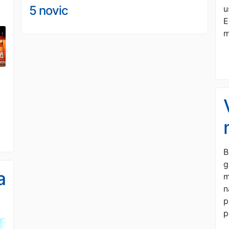
5 novic
u
E
m
B
g
a
m
n
p
p