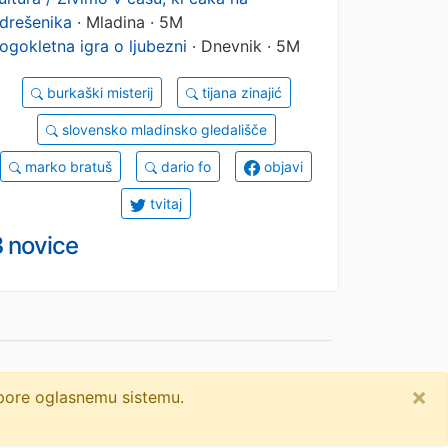
drešenika
· Mladina · 5M
ogokletna igra o ljubezni
· Dnevnik · 5M
burkaški misterij
tijana zinajić
slovensko mladinsko gledališče
marko bratuš
dario fo
objavi
tvitaj
3 novice
×
dpore oglasnemu sistemu.