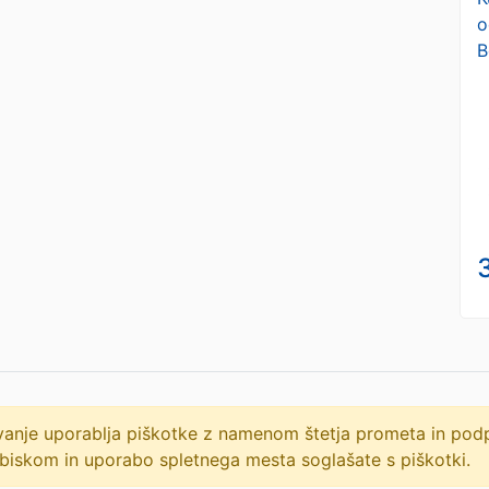
o
B
lovanje uporablja piškotke z namenom štetja prometa in po
biskom in uporabo spletnega mesta soglašate s piškotki.