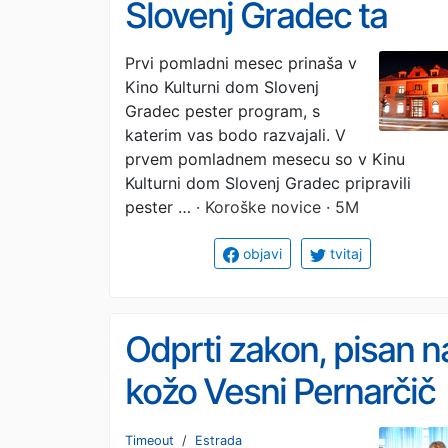
Slovenj Gradec ta
mesec filmi,
Prvi pomladni mesec prinaša v
Kino Kulturni dom Slovenj
gledališka predstava
Gradec pester program, s
in koncert na platnu
katerim vas bodo razvajali. V
prvem pomladnem mesecu so v Kinu
Kulturni dom Slovenj Gradec pripravili
pester …
· Koroške novice · 5M
objavi
tvitaj
Odprti zakon, pisan n
kožo Vesni Pernarčič
in Mateju Pucu
Timeout
/
Estrada