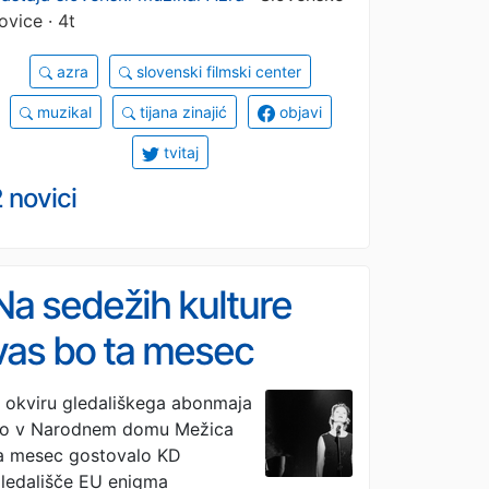
ovice · 4t
azra
slovenski filmski center
muzikal
tijana zinajić
objavi
tvitaj
 novici
Na sedežih kulture
vas bo ta mesec
navdušil gledališki
 okviru gledališkega abonmaja
o v Narodnem domu Mežica
koncert Piaf, Edit Piaf
a mesec gostovalo KD
ledališče EU enigma