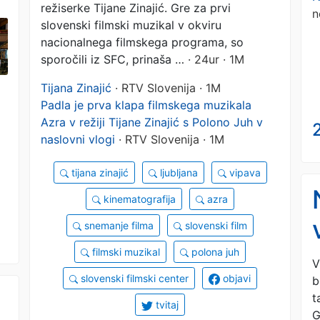
režiserke Tijane Zinajić. Gre za prvi
n
slovenski filmski muzikal v okviru
nacionalnega filmskega programa, so
sporočili iz SFC, prinaša …
· 24ur · 1M
Tijana Zinajić
· RTV Slovenija · 1M
Padla je prva klapa filmskega muzikala
Azra v režiji Tijane Zinajić s Polono Juh v
2
naslovni vlogi
· RTV Slovenija · 1M
tijana zinajić
ljubljana
vipava
kinematografija
azra
snemanje filma
slovenski film
filmski muzikal
polona juh
V
slovenski filmski center
objavi
b
t
tvitaj
G