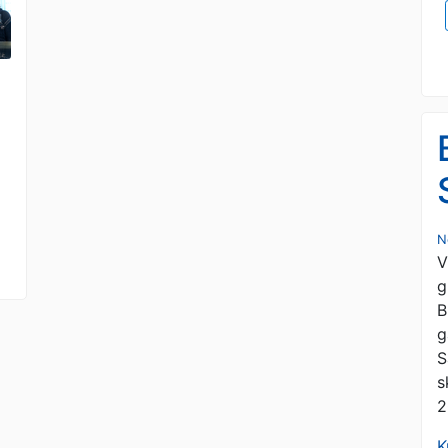
N
V
g
B
g
S
s
2
K