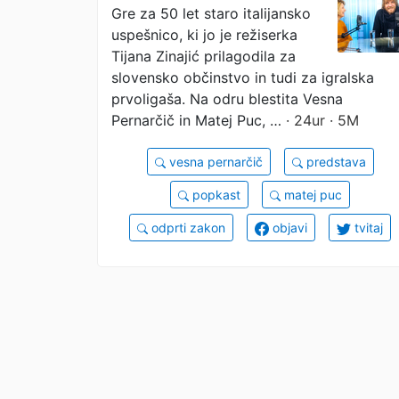
Gre za 50 let staro italijansko
uspešnico, ki jo je režiserka
Tijana Zinajić prilagodila za
slovensko občinstvo in tudi za igralska
prvoligaša. Na odru blestita Vesna
Pernarčič in Matej Puc, …
· 24ur · 5M
vesna pernarčič
predstava
popkast
matej puc
odprti zakon
objavi
tvitaj