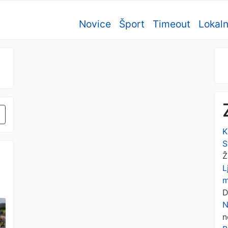
Novice
Šport
Timeout
Lokal
K
S
Ž
L
m
D
N
n