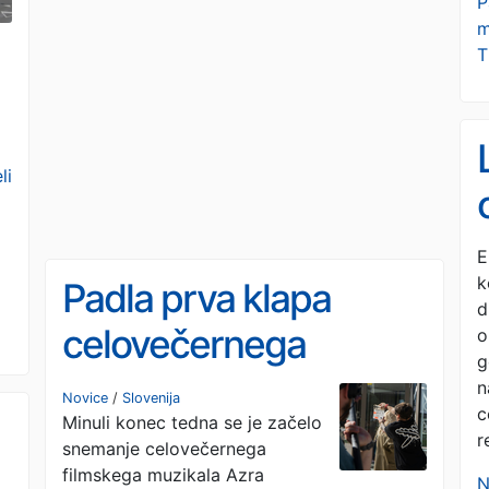
P
m
T
li
E
k
Padla prva klapa
d
celovečernega
o
g
filmskega muzikala
n
Novice
/
Slovenija
c
Minuli konec tedna se je začelo
Azra
r
snemanje celovečernega
filmskega muzikala Azra
N