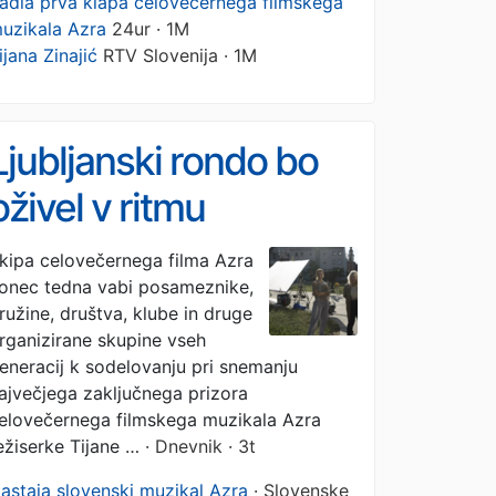
adla prva klapa celovečernega filmskega
uzikala Azra
24ur · 1M
ijana Zinajić
RTV Slovenija · 1M
Ljubljanski rondo bo
oživel v ritmu
muzikala, še danes
kipa celovečernega filma Azra
onec tedna vabi posameznike,
čas za prijavo
ružine, društva, klube in druge
rganizirane skupine vseh
eneracij k sodelovanju pri snemanju
ajvečjega zaključnega prizora
elovečernega filmskega muzikala Azra
ežiserke Tijane …
· Dnevnik · 3t
astaja slovenski muzikal Azra
· Slovenske