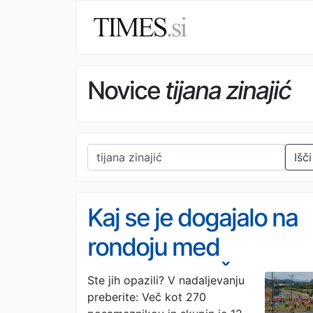
Novice
tijana zinajić
Išči
Kaj se je dogajalo na
rondoju med
Stožicami in Žalami v
Ste jih opazili? V nadaljevanju
preberite: Več kot 270
Ljubljani?