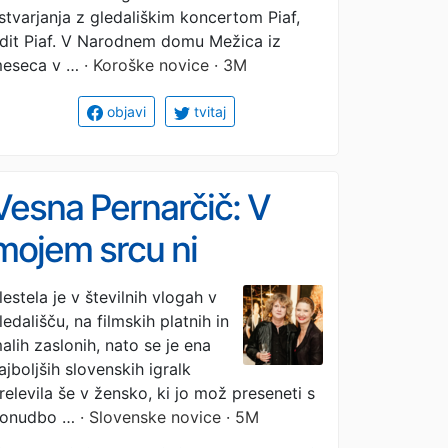
stvarjanja z gledališkim koncertom Piaf,
dit Piaf. V Narodnem domu Mežica iz
eseca v …
· Koroške novice · 3M
objavi
tvitaj
Vesna Pernarčič: V
mojem srcu ni
prostora za več
lestela je v številnih vlogah v
ledališču, na filmskih platnih in
moških (Suzy)
alih zaslonih, nato se je ena
ajboljših slovenskih igralk
relevila še v žensko, ki jo mož preseneti s
onudbo …
· Slovenske novice · 5M