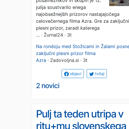
posameznikov in skupin je 12.
julija soustvarilo enega
najobsežnejših prizorov nastajajočega
celovečernega filma Azra. Gre za zaključni
plesni prizor, zaradi katerega
…
· Žurnal24 · 3t
Na rondoju med Stožicami in Žalami posne
zaključni plesni prizor filma
Azra
· Zadovoljna.si · 3t
objavi
tvitaj
2 novici
Pulj ta teden utripa v
ritu+mu slovenskega