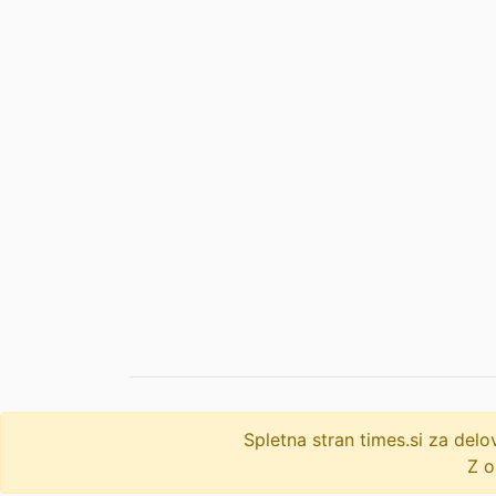
Spletna stran times.si za de
© 2009-2026
times
.si
Z o