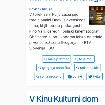
filma
Novice
/
Kultura
V torek se v Pulju začenjajo
tradicionalni Dnevi slovenskega
filma, ki jih bo do petka gostil
kino Valli, osrednji puljski kinematograf.
Občinstvo si bo uvodoma lahko ogledalo
prvenec režiserja Gregorja …
· RTV
Slovenija · 3M
maja prettner
to je rop!
gregorja andolška
urške djukić
sonja prosenc
objavi
tvitaj
V Kinu Kulturni dom