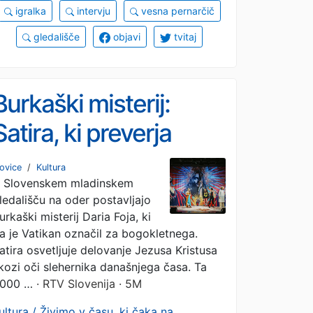
igralka
intervju
vesna pernarčič
gledališče
objavi
tvitaj
Burkaški misterij:
Satira, ki preverja
razkorak med
ovice
/
Kultura
 Slovenskem mladinskem
Jezusovim naukom in
ledališču na oder postavljajo
tem, kako živimo
urkaški misterij Daria Foja, ki
a je Vatikan označil za bogokletnega.
danes
atira osvetljuje delovanje Jezusa Kristusa
kozi oči slehernika današnjega časa. Ta
000 …
· RTV Slovenija · 5M
ultura / Živimo v času, ki čaka na