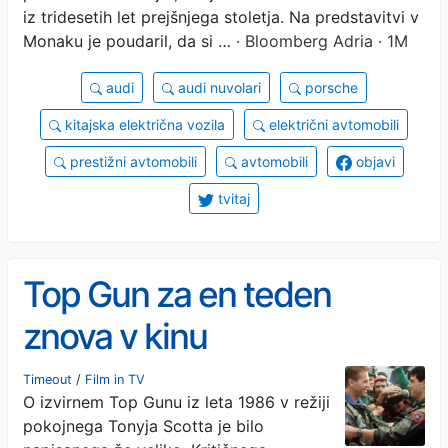
iz tridesetih let prejšnjega stoletja. Na predstavitvi v
Monaku je poudaril, da si …
· Bloomberg Adria · 1M
audi
audi nuvolari
porsche
kitajska električna vozila
električni avtomobili
prestižni avtomobili
avtomobili
objavi
tvitaj
Top Gun za en teden
znova v kinu
Timeout
/
Film in TV
O izvirnem Top Gunu iz leta 1986 v režiji
pokojnega Tonyja Scotta je bilo