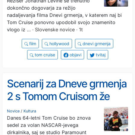
Režiser Jonathan Levine se trenutno
dokončno dogovarja za režijo
nadaljevanja filma Dnevi grmenja, v katerem naj bi
Tom Cruise ponovno upodobil svojo znamenito
vlogo iz …
· Slovenske novice · 1t
film
hollywood
dnevi grmenja
tom cruise
objavi
tvitaj
Scenarij za Dneve grmenja
2 s Tomom Cruisom že
napisan. V teku so
Novice
/
Kultura
Danes 64-letni Tom Cruise bo znova
pogajanja glede režiserja.
sedel za volan NASCAR-jevega
dirkalnika, saj se studio Paramount