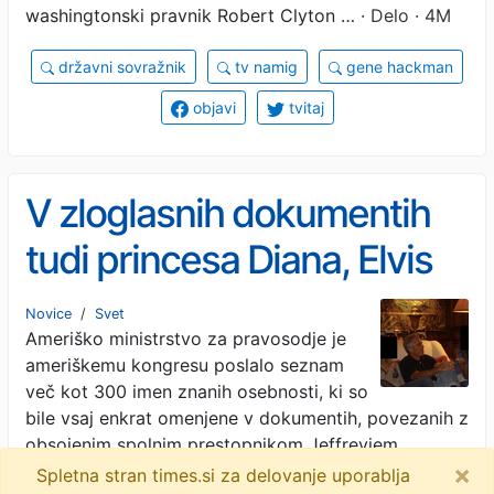
washingtonski pravnik Robert Clyton …
· Delo · 4M
državni sovražnik
tv namig
gene hackman
objavi
tvitaj
V zloglasnih dokumentih
tudi princesa Diana, Elvis
Presley in De Niro
Novice
/
Svet
Ameriško ministrstvo za pravosodje je
ameriškemu kongresu poslalo seznam
več kot 300 imen znanih osebnosti, ki so
bile vsaj enkrat omenjene v dokumentih, povezanih z
obsojenim spolnim prestopnikom Jeffreyjem
×
Epsteinom. …
· Žurnal24 · 5M
Spletna stran times.si za delovanje uporablja