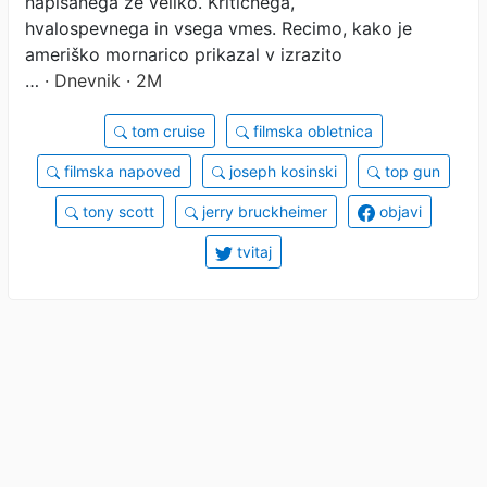
napisanega že veliko. Kritičnega,
hvalospevnega in vsega vmes. Recimo, kako je
ameriško mornarico prikazal v izrazito
…
· Dnevnik · 2M
tom cruise
filmska obletnica
filmska napoved
joseph kosinski
top gun
tony scott
jerry bruckheimer
objavi
tvitaj