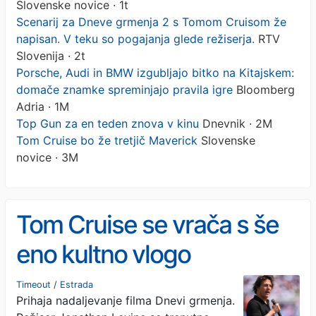
Slovenske novice · 1t
Scenarij za Dneve grmenja 2 s Tomom Cruisom že
napisan. V teku so pogajanja glede režiserja.
RTV
Slovenija · 2t
Porsche, Audi in BMW izgubljajo bitko na Kitajskem:
domače znamke spreminjajo pravila igre
Bloomberg
Adria · 1M
Top Gun za en teden znova v kinu
Dnevnik · 2M
Tom Cruise bo že tretjič Maverick
Slovenske
novice · 3M
Tom Cruise se vrača s še
eno kultno vlogo
Timeout
/
Estrada
Prihaja nadaljevanje filma Dnevi grmenja.