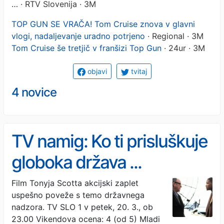
…
· RTV Slovenija · 3M
TOP GUN SE VRAČA! Tom Cruise znova v glavni
vlogi, nadaljevanje uradno potrjeno
· Regional · 3M
Tom Cruise še tretjič v franšizi Top Gun
· 24ur · 3M
objavi
tvitaj
4 novice
TV namig: Ko ti prisluškuje
globoka država ...
Film Tonyja Scotta akcijski zaplet
uspešno poveže s temo državnega
nadzora. TV SLO 1 v petek, 20. 3., ob
23.00 Vikendova ocena: 4 (od 5) Mladi