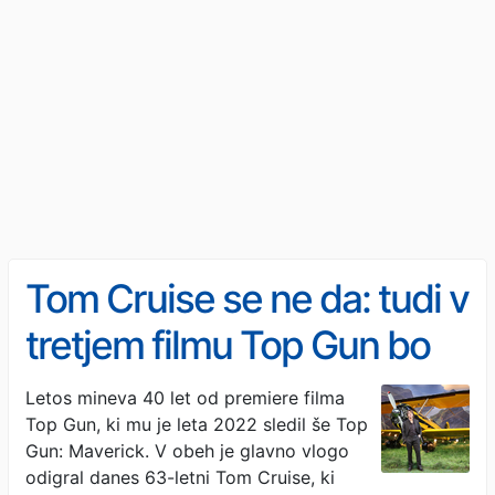
Tom Cruise se ne da: tudi v
tretjem filmu Top Gun bo
nastopil v glavni vlogi
Letos mineva 40 let od premiere filma
Top Gun, ki mu je leta 2022 sledil še Top
Gun: Maverick. V obeh je glavno vlogo
odigral danes 63-letni Tom Cruise, ki