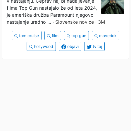
v nastajanju. Čeprav naj bi nadaljevanje
filma Top Gun nastajalo že od leta 2024,
je ameriška družba Paramount njegovo
nastajanje uradno …
· Slovenske novice · 3M
tom cruise
film
top gun
maverick
hollywood
objavi
tvitaj