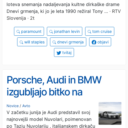
loteva snemanja nadaljevanja kultne dirkaške drame
Dnevi grmenja, ki jo je leta 1990 režiral Tony …
· RTV
Slovenija · 2t
paramount
jonathan levin
tom cruise
will staples
dnevi grmenja
objavi
tvitaj
Porsche, Audi in BMW
izgubljajo bitko na
Kitajskem: domače
Novice
/
Avto
V začetku junija je Audi predstavil svoj
znamke spreminjajo
najnovejši model Nuvolari, poimenovan
pravila igre
po Taziu Nuvolariju , italijanskem dirkaču