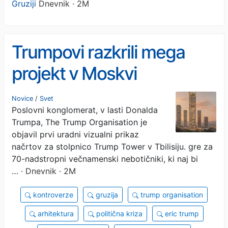
Gruziji
Dnevnik · 2M
Trumpovi razkrili mega
projekt v Moskvi
naklonjeni Gruziji
Novice
/
Svet
Poslovni konglomerat, v lasti Donalda
Trumpa, The Trump Organisation je
objavil prvi uradni vizualni prikaz
načrtov za stolpnico Trump Tower v Tbilisiju. gre za
70-nadstropni večnamenski nebotičniki, ki naj bi
…
· Dnevnik · 2M
kontroverze
gruzija
trump organisation
arhitektura
politična kriza
eric trump