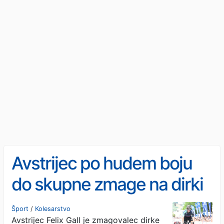
Avstrijec po hudem boju
do skupne zmage na dirki
po Burgosu
Šport
/
Kolesarstvo
Avstrijec Felix Gall je zmagovalec dirke