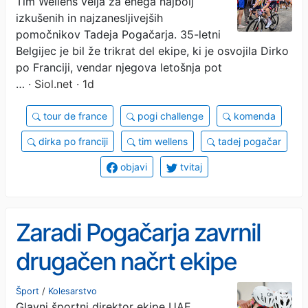
Tim Wellens velja za enega najbolj
vedno pomaga
izkušenih in najzanesljivejših
pospravljati posteljo
pomočnikov Tadeja Pogačarja. 35-letni
Belgijec je bil že trikrat del ekipe, ki je osvojila Dirko
po Franciji, vendar njegova letošnja pot
…
· Siol.net · 1d
tour de france
pogi challenge
komenda
dirka po franciji
tim wellens
tadej pogačar
objavi
tvitaj
Zaradi Pogačarja zavrnil
drugačen načrt ekipe
Šport
/
Kolesarstvo
Glavni športni direktor ekipe UAE