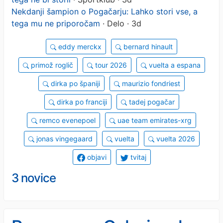
Nekdanji šampion o Pogačarju: Lahko stori vse, a
tega mu ne priporočam
· Delo · 3d
eddy merckx
bernard hinault
primož roglič
tour 2026
vuelta a espana
dirka po španiji
maurizio fondriest
dirka po franciji
tadej pogačar
remco evenepoel
uae team emirates-xrg
jonas vingegaard
vuelta
vuelta 2026
objavi
tvitaj
3 novice