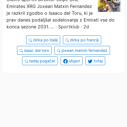
Emirates XRG Joxean Matxin Fernandez
je razkril zgodbo o Isaacu del Toru, ki je
prav danes podaljšal sodelovanje z Emirati vse do
konca sezone 2031. …
· Sportklub · 2d
dirka po italiji
dirka po franciji
isaac del toro
joxean matxin fernandez
tadej pogačar
objavi
tvitaj