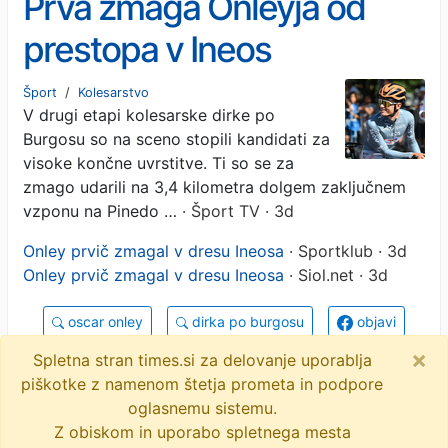
Prva zmaga Onleyja od
prestopa v Ineos
Šport
/
Kolesarstvo
V drugi etapi kolesarske dirke po
Burgosu so na sceno stopili kandidati za
visoke končne uvrstitve. Ti so se za
zmago udarili na 3,4 kilometra dolgem zaključnem
vzponu na Pinedo …
· Šport TV · 3d
Onley prvič zmagal v dresu Ineosa
· Sportklub · 3d
Onley prvič zmagal v dresu Ineosa
· Siol.net · 3d
oscar onley
dirka po burgosu
objavi
×
tvitaj
Spletna stran times.si za delovanje uporablja
piškotke z namenom štetja prometa in podpore
3 novice
oglasnemu sistemu.
Z obiskom in uporabo spletnega mesta