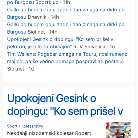
po Burgosu
Sportklub · 11h
Gallu po hudem boju zadnji dan zmaga na dirki po
Burgosu
Dnevnik · 14h
Gallu po hudem boju zadnji dan zmaga na dirki po
Burgosu
Siol.net · 14h
Upokojeni Gesink o dopingu: "Ko sem prišel v
peloton, je bilo to običajno"
RTV Slovenija · 1d
Tim Wellens: Pogačar zmaga na Touru, nosi rumeno
majico, pa še vedno pomaga pospravljati posteljo
Siol.net · 1d
Upokojeni Gesink o
dopingu: "Ko sem prišel v
peloton, je bilo to običajno"
Šport
/
Kolesarstvo
Nekdanji nizozemski kolesar Robert