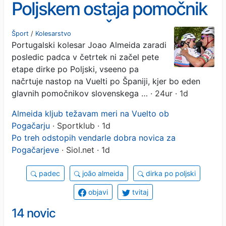
Poljskem ostaja pomočnik
Pogačarja v Španiji
Šport
/
Kolesarstvo
Portugalski kolesar Joao Almeida zaradi
posledic padca v četrtek ni začel pete
etape dirke po Poljski, vseeno pa
načrtuje nastop na Vuelti po Španiji, kjer bo eden
glavnih pomočnikov slovenskega …
· 24ur · 1d
Almeida kljub težavam meri na Vuelto ob
Pogačarju
· Sportklub · 1d
Po treh odstopih vendarle dobra novica za
Pogačarjeve
· Siol.net · 1d
padec
joão almeida
dirka po poljski
objavi
tvitaj
14 novic