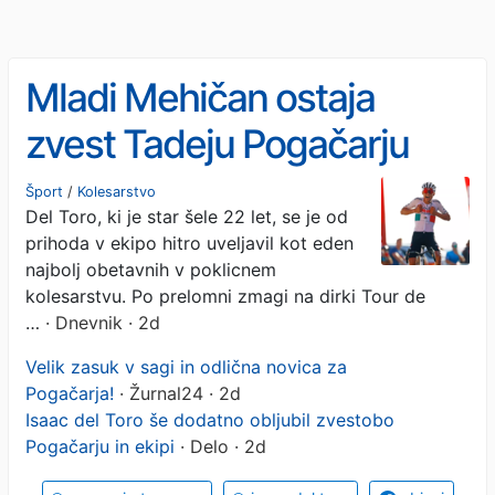
Mladi Mehičan ostaja
zvest Tadeju Pogačarju
Šport
/
Kolesarstvo
Del Toro, ki je star šele 22 let, se je od
prihoda v ekipo hitro uveljavil kot eden
najbolj obetavnih v poklicnem
kolesarstvu. Po prelomni zmagi na dirki Tour de
…
· Dnevnik · 2d
Velik zasuk v sagi in odlična novica za
Pogačarja!
· Žurnal24 · 2d
Isaac del Toro še dodatno obljubil zvestobo
Pogačarju in ekipi
· Delo · 2d