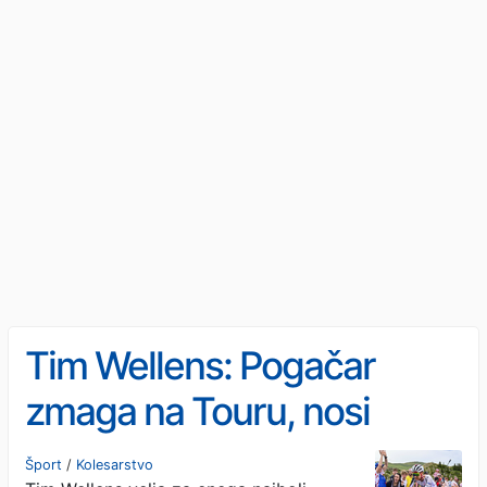
Tim Wellens: Pogačar
zmaga na Touru, nosi
rumeno majico, pa še
Šport
/
Kolesarstvo