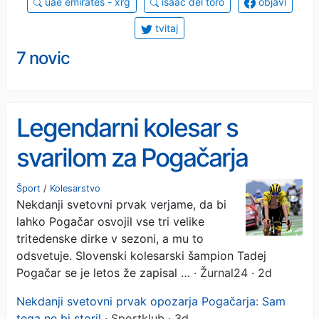
uae emirates - xrg
isaac del toro
objavi
tvitaj
7 novic
Legendarni kolesar s
svarilom za Pogačarja
Šport
/
Kolesarstvo
Nekdanji svetovni prvak verjame, da bi
lahko Pogačar osvojil vse tri velike
tritedenske dirke v sezoni, a mu to
odsvetuje. Slovenski kolesarski šampion Tadej
Pogačar se je letos že zapisal …
· Žurnal24 · 2d
Nekdanji svetovni prvak opozarja Pogačarja: Sam
tega ne bi storil
· Sportklub · 3d