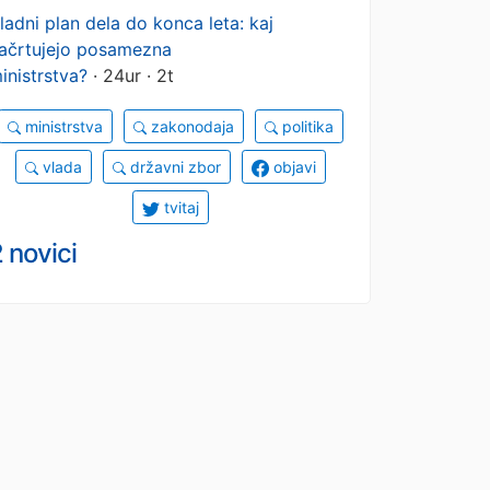
ladni plan dela do konca leta: kaj
ačrtujejo posamezna
inistrstva?
· 24ur · 2t
ministrstva
zakonodaja
politika
vlada
državni zbor
objavi
tvitaj
 novici