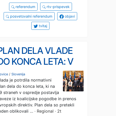
referendum
rtv-prispevek
posvetovalni referendum
objavi
tvitaj
PLAN DELA VLADE
DO KONCA LETA: V
ospredju koalicijske
ovice
/
Slovenija
lada je potrdila normativni
zaveze
lan dela do konca leta, ki na
9 straneh v ospredje postavlja
aveze iz koalicijske pogodbe in prenos
vropskih direktiv. Plan dela so pretekli
eden oblikovali …
· Regional · 2t