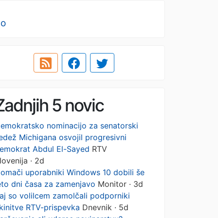
no
Zadnjih 5 novic
emokratsko nominacijo za senatorski
edež Michigana osvojil progresivni
emokrat Abdul El-Sayed
RTV
lovenija · 2d
omači uporabniki Windows 10 dobili še
eto dni časa za zamenjavo
Monitor · 3d
aj so volilcem zamolčali podporniki
kinitve RTV-prispevka
Dnevnik · 5d