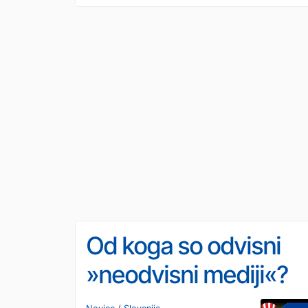
Od koga so odvisni
»neodvisni mediji«?
Vse o ICIJ, Oštru,