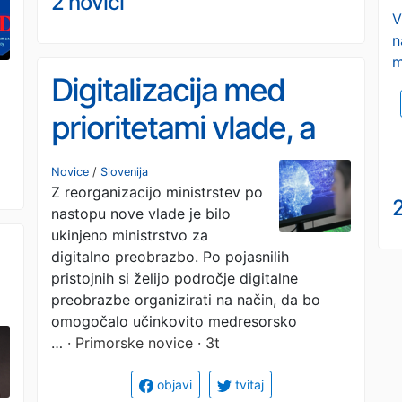
2 novici
V
n
m
Digitalizacija med
prioritetami vlade, a
brez samostojnega
Novice
/
Slovenija
Z reorganizacijo ministrstev po
resorja
2
nastopu nove vlade je bilo
ukinjeno ministrstvo za
digitalno preobrazbo. Po pojasnilih
pristojnih si želijo področje digitalne
preobrazbe organizirati na način, da bo
omogočalo učinkovito medresorsko
…
· Primorske novice · 3t
objavi
tvitaj