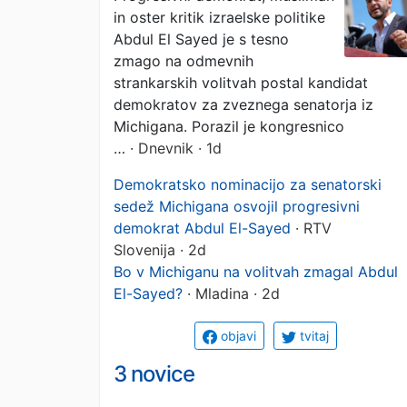
in oster kritik izraelske politike
senatorjem
Abdul El Sayed je s tesno
zmago na odmevnih
strankarskih volitvah postal kandidat
demokratov za zveznega senatorja iz
Michigana. Porazil je kongresnico
…
· Dnevnik · 1d
Demokratsko nominacijo za senatorski
sedež Michigana osvojil progresivni
demokrat Abdul El-Sayed
· RTV
Slovenija · 2d
Bo v Michiganu na volitvah zmagal Abdul
El-Sayed?
· Mladina · 2d
objavi
tvitaj
3 novice