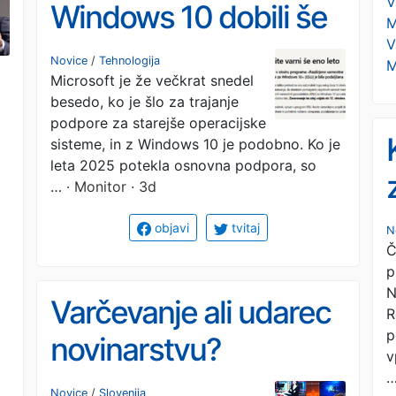
V
Windows 10 dobili še
M
V
leto dni časa za
Novice
/
Tehnologija
M
Microsoft je že večkrat snedel
zamenjavo
besedo, ko je šlo za trajanje
podpore za starejše operacijske
sisteme, in z Windows 10 je podobno. Ko je
leta 2025 potekla osnovna podpora, so
…
· Monitor · 3d
objavi
tvitaj
N
Č
p
N
Varčevanje ali udarec
R
p
novinarstvu?
v
Ministrica in novinarji
Novice
/
Slovenija