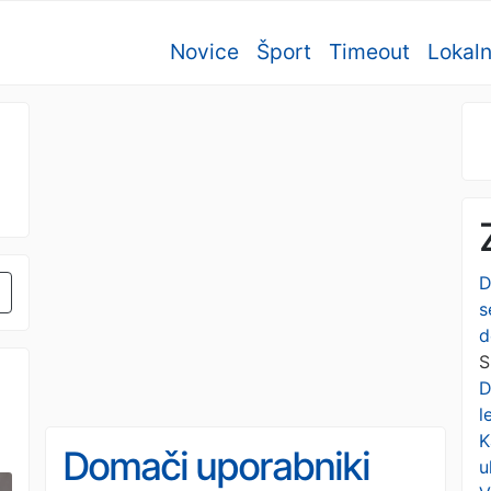
Novice
Šport
Timeout
Lokal
D
s
d
S
D
l
K
Domači uporabniki
u