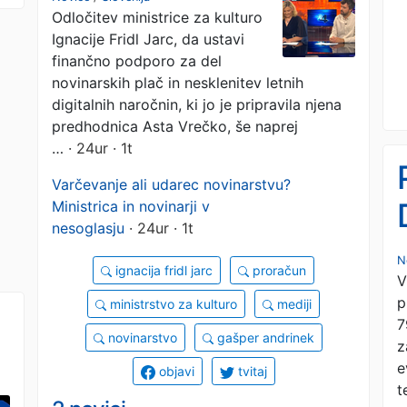
Odločitev ministrice za kulturo
v nesoglasju
Ignacije Fridl Jarc, da ustavi
finančno podporo za del
novinarskih plač in nesklenitev letnih
digitalnih naročnin, ki jo je pripravila njena
predhodnica Asta Vrečko, še naprej
…
· 24ur · 1t
Varčevanje ali udarec novinarstvu?
Ministrica in novinarji v
nesoglasju
· 24ur · 1t
N
ignacija fridl jarc
proračun
V
p
ministrstvo za kulturo
mediji
7
novinarstvo
gašper andrinek
z
e
objavi
tvitaj
t