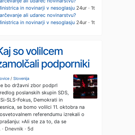
arčevanje ali udarec novinarstvu?
inistrica in novinarji v nesoglasju
24ur · 1t
arčevanje ali udarec novinarstvu?
inistrica in novinarji v nesoglasju
24ur · 1t
Kaj so volilcem
zamolčali podporniki
ukinitve RTV-
ovice
/
Slovenija
e bo državni zbor podprl
prispevka
redlog poslanskih skupin SDS,
Si-SLS-Fokus, Demokrati in
esnica, se bomo volilci 11. oktobra na
osvetovalnem referendumu izrekali o
prašanju: »Ali ste za to, da se
…
· Dnevnik · 5d