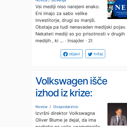
Novice
/
Slovenija
Vsi mediji niso narejeni enako.
državnem denarju
Eni imajo za sabo velike
ZDA in zaroti molka
investitorje, drugi so manjši.
Obstaja pa tudi nenavaden medijski pojav.
slovenskih medijev
Nekateri mediji so po prisotnosti v drugih
medijih , ki …
· Insajder · 2t
objavi
tvitaj
Volkswagen išče
izhod iz krize:
zapiranje tovarn ni
Novice
/
Gospodarstvo
Izvršni direktor Volkswagna
edina možnost
Oliver Blume je dejal, da ima
podjetje na voljo »pametnejše