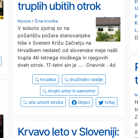
p
truplih ubitih otrok
U
p
sledi vbodov, mama
Novice
/
Črna kronika
K
V soboto zjutraj so na
se je pred kratkim
L
požarišču požara stanovanjske
D
odselila
hiše v Svetem Križu Začretju na
Hrvaškem nedaleč od slovenske meje našli
trupla 46-letnega moškega in njegovih
dveh otrok. 17-letni sin je …
· Dnevnik · 4d
hrvaška
družinsko nasilje
dvojni umor in samomor
N
H
oče umoril otroka
objavi
tvitaj
t
Z
o
Krvavo leto v Sloveniji:
z