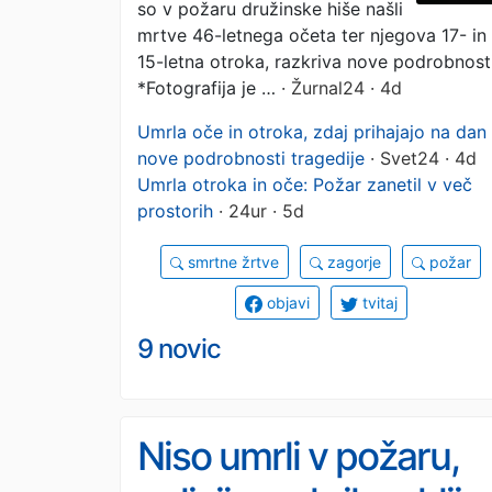
so v požaru družinske hiše našli
mrtve 46-letnega očeta ter njegova 17- in
15-letna otroka, razkriva nove podrobnosti
*Fotografija je …
· Žurnal24 · 4d
Umrla oče in otroka, zdaj prihajajo na dan
nove podrobnosti tragedije
· Svet24 · 4d
Umrla otroka in oče: Požar zanetil v več
prostorih
· 24ur · 5d
smrtne žrtve
zagorje
požar
objavi
tvitaj
9 novic
Niso umrli v požaru,