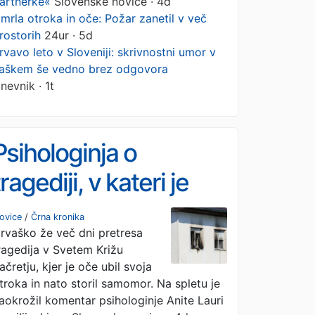
artnerke«
Slovenske novice · 4d
mrla otroka in oče: Požar zanetil v več
rostorih
24ur · 5d
rvavo leto v Sloveniji: skrivnostni umor v
aškem še vedno brez odgovora
nevnik · 1t
Psihologinja o
tragediji, v kateri je
oče ubil dva otroka:
ovice
/
Črna kronika
rvaško že več dni pretresa
»To ni nenadna
ragedija v Svetem Križu
zameglitev uma, to je
ačretju, kjer je oče ubil svoja
troka in nato storil samomor. Na spletu je
načrtovan poskus
aokrožil komentar psihologinje Anite Lauri