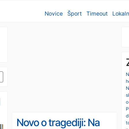
Novice
Šport
Timeout
Lokal
N
h
N
s
l
o
P
d
Novo o tragediji: Na
t