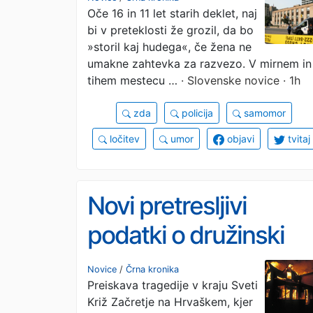
Oče 16 in 11 let starih deklet, naj
bi v preteklosti že grozil, da bo
»storil kaj hudega«, če žena ne
umakne zahtevka za razvezo. V mirnem in
tihem mestecu …
· Slovenske novice · 1h
zda
policija
samomor
ločitev
umor
objavi
tvitaj
Novi pretresljivi
podatki o družinski
tragediji, takšne so
Novice
/
Črna kronika
Preiskava tragedije v kraju Sveti
bile poškodbe otrok
Križ Začretje na Hrvaškem, kjer