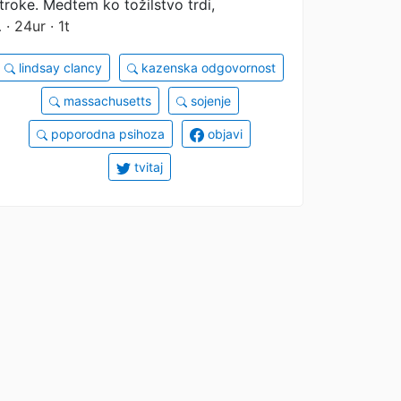
troke. Medtem ko tožilstvo trdi,
…
· 24ur · 1t
lindsay clancy
kazenska odgovornost
massachusetts
sojenje
poporodna psihoza
objavi
tvitaj