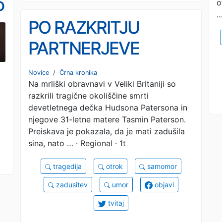
o
o
PO RAZKRITJU
PARTNERJEVE
SKRIVNOSTI: Zadušila
Novice
/
Črna kronika
Na mrliški obravnavi v Veliki Britaniji so
sina, nato si vzela
razkrili tragične okoliščine smrti
življenje (FOTO)
devetletnega dečka Hudsona Patersona in
njegove 31-letne matere Tasmin Paterson.
Preiskava je pokazala, da je mati zadušila
sina, nato …
· Regional · 1t
tragedija
otrok
samomor
zadusitev
umor
objavi
tvitaj