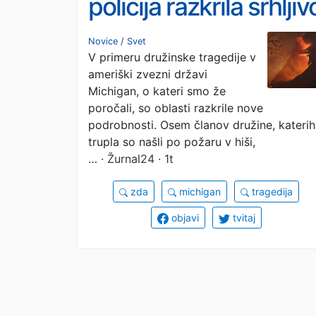
policija razkrila srhljiv
ozadje tragedije
Novice
/
Svet
V primeru družinske tragedije v
ameriški zvezni državi
Michigan, o kateri smo že
poročali, so oblasti razkrile nove
podrobnosti. Osem članov družine, katerih
trupla so našli po požaru v hiši,
…
· Žurnal24 · 1t
zda
michigan
tragedija
objavi
tvitaj