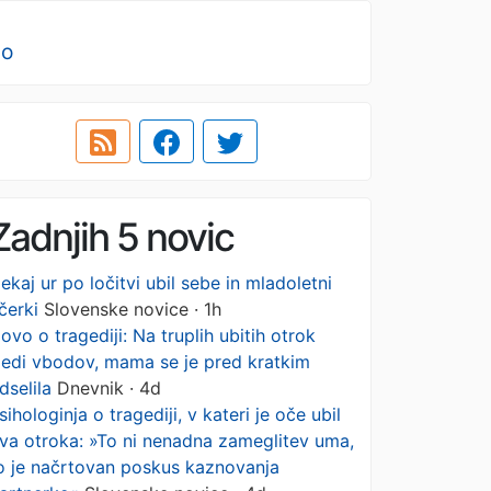
no
Zadnjih 5 novic
ekaj ur po ločitvi ubil sebe in mladoletni
čerki
Slovenske novice · 1h
ovo o tragediji: Na truplih ubitih otrok
ledi vbodov, mama se je pred kratkim
dselila
Dnevnik · 4d
sihologinja o tragediji, v kateri je oče ubil
va otroka: »To ni nenadna zameglitev uma,
o je načrtovan poskus kaznovanja