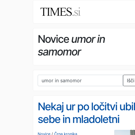
Novice
umor in
samomor
Išči
Nekaj ur po ločitvi ubi
sebe in mladoletni
hčerki
Novice
/
Črna kronika