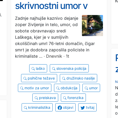
K
skrivnostni umor v
Laškem še vedno
.
Zadnje najhujše kaznivo dejanje
zoper življenje in telo, umor, od
brez odgovora
sobote obravnavajo sredi
Laškega, kjer je v sumljivih
okoliščinah umrl 76-letni domačin, čigar
smrt je dodobra zaposlila policiste in
kriminaliste …
· Dnevnik · 1t
laško
slovenska policija
psihične težave
družinsko nasilje
N
N
motiv za umor
obdukcija
umor
d
preiskava
forenzika
z
l
kriminalistika
objavi
tvitaj
o