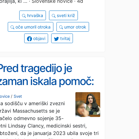
orajlija, ki …
· Slovenske novice · 4d
kaznovanja
hrvaška
sveti križ
partnerke«
oče umoril otroka
umor otrok
objavi
tvitaj
Pred tragedijo je
zaman iskala pomoč:
sojenje materi, ki je
ovice
/
Svet
a sodišču v ameriški zvezni
ubila otroke
ržavi Massachusetts se je
ačelo odmevno sojenje 35-
etni Lindsay Clancy, medicinski sestri,
btoženi, da je januarja 2023 ubila svoje tri