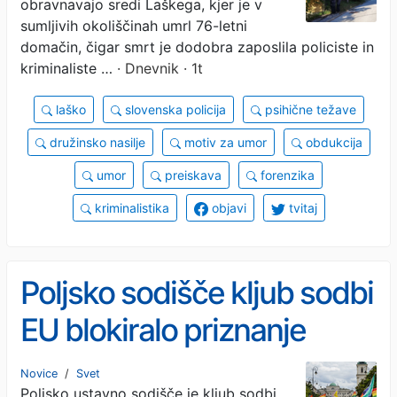
obravnavajo sredi Laškega, kjer je v
sumljivih okoliščinah umrl 76-letni
domačin, čigar smrt je dodobra zaposlila policiste in
kriminaliste …
· Dnevnik · 1t
laško
slovenska policija
psihične težave
družinsko nasilje
motiv za umor
obdukcija
umor
preiskava
forenzika
kriminalistika
objavi
tvitaj
Poljsko sodišče kljub sodbi
EU blokiralo priznanje
istospolnih porok
Novice
/
Svet
Poljsko ustavno sodišče je kljub sodbi