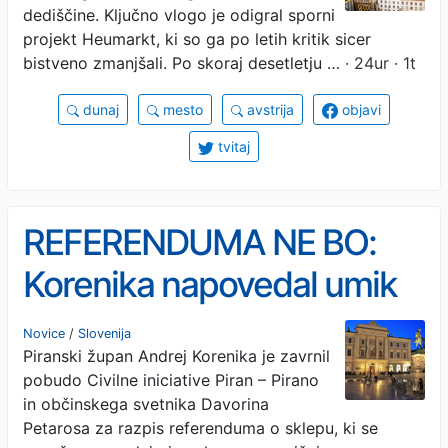
dediščine. Ključno vlogo je odigral sporni
projekt Heumarkt, ki so ga po letih kritik sicer
bistveno zmanjšali. Po skoraj desetletju …
· 24ur · 1t
dunaj
mesto
avstrija
objavi
tvitaj
REFERENDUMA NE BO:
Korenika napovedal umik
prodaje zemljišč v Fiesi
Novice
/
Slovenija
Piranski župan Andrej Korenika je zavrnil
pobudo Civilne iniciative Piran – Pirano
in občinskega svetnika Davorina
Petarosa za razpis referenduma o sklepu, ki se