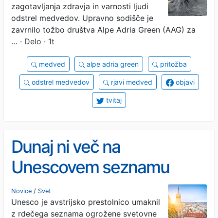
zagotavljanja zdravja in varnosti ljudi
odstrel medvedov. Upravno sodišče je
zavrnilo tožbo društva Alpe Adria Green (AAG) za
…
· Delo · 1t
medved
alpe adria green
pritožba
odstrel medvedov
rjavi medved
objavi
tvitaj
Dunaj ni več na
Unescovem seznamu
ogrožene svetovne
Novice
/
Svet
Unesco je avstrijsko prestolnico umaknil
dediščine
z rdečega seznama ogrožene svetovne