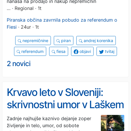
nanaša na prodajo in nakup nepremičnin
…
· Regional · 1t
Piranska občina zavrnila pobudo za referendum o
Fiesi
· 24ur · 1t
nepremičnine
piran
andrej korenika
referendum
fiesa
objavi
tvitaj
2 novici
Krvavo leto v Sloveniji:
skrivnostni umor v Laškem
še vedno brez odgovora
Zadnje najhujše kaznivo dejanje zoper
življenje in telo, umor, od sobote