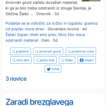
gozdu
Arnovski gozd začelo dovažati material,
ki ga je bilo treba odstraniti iz struge Savinje, je
Občina Žalec …
· Dnevnik · 3d
Podjetje se je odločilo za tožbo in izgubilo: gramoz
od poplav mora stran
· Slovenske novice · 4d
Žalski župan: Imeli smo prav, Nivo Eko mora
odstraniti material
· Delo · 5d
poplave
arnovski gozd
poslovna cona
nivo eko
janko kos
žalec
objavi
tvitaj
3 novice
Zaradi brezglavega