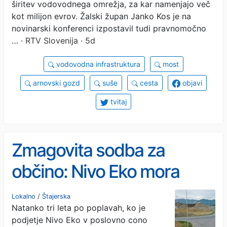
širitev vodovodnega omrežja, za kar namenjajo več
kot milijon evrov. Žalski župan Janko Kos je na
novinarski konferenci izpostavil tudi pravnomočno
…
· RTV Slovenija · 5d
vodovodna infrastruktura
most
arnovski gozd
suše
cesta
objavi
tvitaj
Zmagovita sodba za
občino: Nivo Eko mora
takoj počistiti ogromen
Lokalno
/
Štajerska
Natanko tri leta po poplavah, ko je
kup naplavin v Arnovskem
podjetje Nivo Eko v poslovno cono