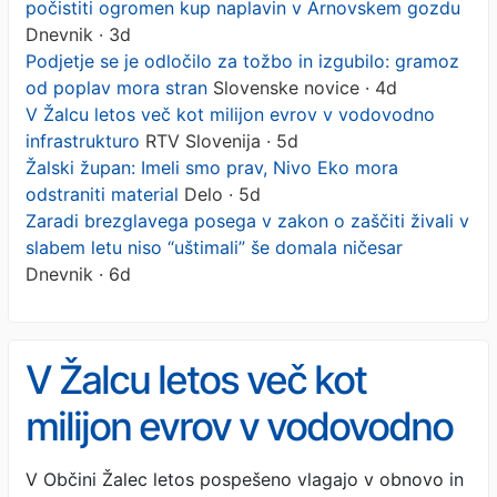
počistiti ogromen kup naplavin v Arnovskem gozdu
Dnevnik · 3d
Podjetje se je odločilo za tožbo in izgubilo: gramoz
od poplav mora stran
Slovenske novice · 4d
V Žalcu letos več kot milijon evrov v vodovodno
infrastrukturo
RTV Slovenija · 5d
Žalski župan: Imeli smo prav, Nivo Eko mora
odstraniti material
Delo · 5d
Zaradi brezglavega posega v zakon o zaščiti živali v
slabem letu niso “uštimali” še domala ničesar
Dnevnik · 6d
V Žalcu letos več kot
milijon evrov v vodovodno
infrastrukturo
V Občini Žalec letos pospešeno vlagajo v obnovo in