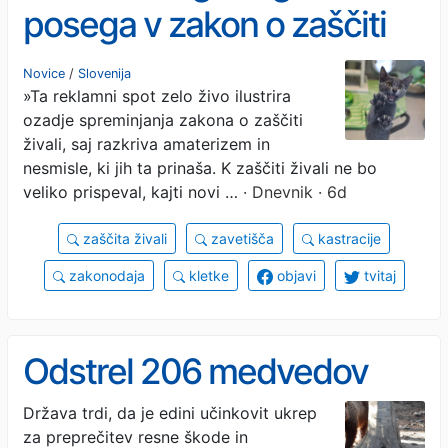
posega v zakon o zaščiti
živali v slabem letu niso
Novice
/
Slovenija
»Ta reklamni spot zelo živo ilustrira
“uštimali” še domala
ozadje spreminjanja zakona o zaščiti
ničesar
živali, saj razkriva amaterizem in
nesmisle, ki jih ta prinaša. K zaščiti živali ne bo
veliko prispeval, kajti novi …
· Dnevnik · 6d
zaščita živali
zavetišča
kastracije
zakonodaja
kletke
objavi
tvitaj
Odstrel 206 medvedov
Država trdi, da je edini učinkovit ukrep
za preprečitev resne škode in