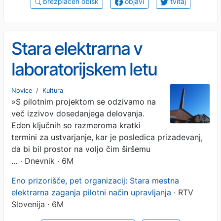
brezplačen obisk
objavi
tvitaj
Stara elektrarna v
laboratorijskem letu
Novice
/
Kultura
»S pilotnim projektom se odzivamo na
več izzivov dosedanjega delovanja.
Eden ključnih so razmeroma kratki
termini za ustvarjanje, kar je posledica prizadevanj,
da bi bil prostor na voljo čim širšemu
…
· Dnevnik · 6M
Eno prizorišče, pet organizacij: Stara mestna
elektrarna zaganja pilotni način upravljanja
· RTV
Slovenija · 6M