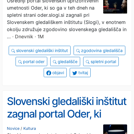
Osrednji portal slovenskih uprizoritvenih
umetnosti Oder, ki so ga v teh dneh na
spletni strani oder.slogi.si zagnali pri
Slovenskem gledališkem inštitutu (Slogi), v enotnem
okolju združuje zgodovino slovenskega gledališča in
…
· Dnevnik · 1M
slovenski gledališki inštitut
zgodovina gledališča
portal oder
gledališče
spletni portal
objavi
tvitaj
Slovenski gledališki inštitut
zagnal portal Oder, ki
ponuja vse od zgodovine
Novice
/
Kultura