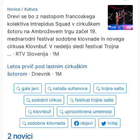
vabita Klovnbuf in Trojna
Novice
/
Kultura
Drevi se bo z nastopom francoskega
salta.
kolektiva Intrepidus Squad v cirkuškem
šotoru na Ambroževem trgu začel 19.
mednarodni festival sodobne klovnade in novega
cirkusa Klovnbuf. V nedeljo sledi festival Trojna
…
· RTV Slovenija · 1M
Letos prvič pod lastnim cirkuškim
šotorom
· Dnevnik · 1M
gala jarc
nataša sultanova
trojna salta
sodobni cirkus
festival trojne salte
klovnbuf
uprizoritvena umetnost
sodobna klovnada
objavi
tvitaj
2 novici