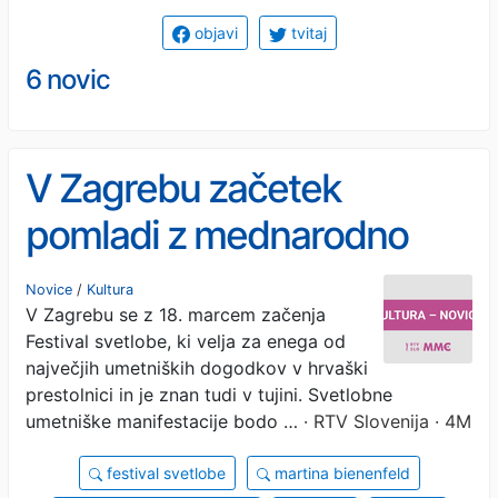
objavi
tvitaj
6 novic
V Zagrebu začetek
pomladi z mednarodno
odmevnim Festivalom
Novice
/
Kultura
V Zagrebu se z 18. marcem začenja
svetlobe
Festival svetlobe, ki velja za enega od
največjih umetniških dogodkov v hrvaški
prestolnici in je znan tudi v tujini. Svetlobne
umetniške manifestacije bodo …
· RTV Slovenija · 4M
festival svetlobe
martina bienenfeld