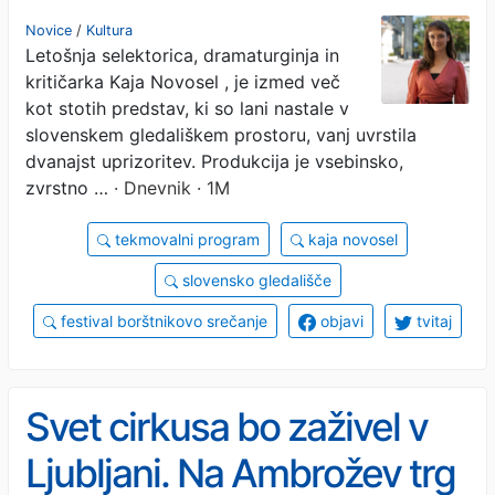
prizadevna
Novice
/
Kultura
Letošnja selektorica, dramaturginja in
kritičarka Kaja Novosel , je izmed več
kot stotih predstav, ki so lani nastale v
slovenskem gledališkem prostoru, vanj uvrstila
dvanajst uprizoritev. Produkcija je vsebinsko,
zvrstno …
· Dnevnik · 1M
tekmovalni program
kaja novosel
slovensko gledališče
festival borštnikovo srečanje
objavi
tvitaj
Svet cirkusa bo zaživel v
Ljubljani. Na Ambrožev trg