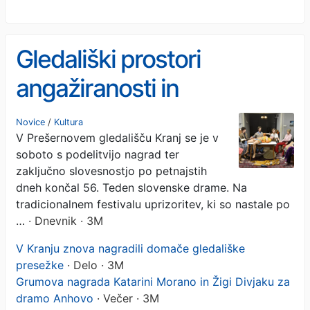
Gledališki prostori
angažiranosti in
občutljivosti
Novice
/
Kultura
V Prešernovem gledališču Kranj se je v
soboto s podelitvijo nagrad ter
zaključno slovesnostjo po petnajstih
dneh končal 56. Teden slovenske drame. Na
tradicionalnem festivalu uprizoritev, ki so nastale po
…
· Dnevnik · 3M
V Kranju znova nagradili domače gledališke
presežke
· Delo · 3M
Grumova nagrada Katarini Morano in Žigi Divjaku za
dramo Anhovo
· Večer · 3M