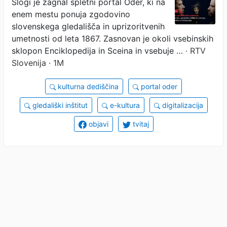
Slogi je zagnal spletni portal Oder, ki na
gledališča do kritike
enem mestu ponuja zgodovino
slovenskega gledališča in uprizoritvenih
umetnosti od leta 1867. Zasnovan je okoli vsebinskih
sklopon Enciklopedija in Sceina in vsebuje …
· RTV
Slovenija · 1M
kulturna dediščina
portal oder
gledališki inštitut
e-kultura
digitalizacija
objavi
tvitaj