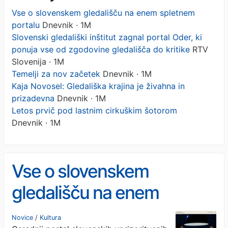
Vse o slovenskem gledališču na enem spletnem
portalu
Dnevnik · 1M
Slovenski gledališki inštitut zagnal portal Oder, ki
ponuja vse od zgodovine gledališča do kritike
RTV
Slovenija · 1M
Temelji za nov začetek
Dnevnik · 1M
Kaja Novosel: Gledališka krajina je živahna in
prizadevna
Dnevnik · 1M
Letos prvič pod lastnim cirkuškim šotorom
Dnevnik · 1M
Vse o slovenskem
gledališču na enem
spletnem portalu
Novice
/
Kultura