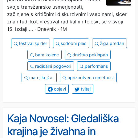
svoje transžanrske usmerjenosti,
začinjene s kritičnimi diskurzivnimi vsebinami, sicer
znan tudi kot »festival radikalnih teles«, se v svoji
15. izdaji …
· Dnevnik · 1M
festival spider
sodobni ples
žiga predan
bara kolenc
društvo pekinpah
radikalni pogovori
performans
matej kejžar
uprizoritvena umetnost
objavi
tvitaj
Kaja Novosel: Gledališka
krajina je živahna in