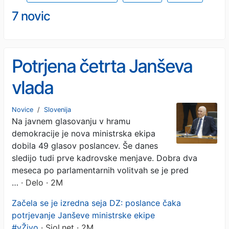
7 novic
Potrjena četrta Janševa
vlada
Novice
/
Slovenija
Na javnem glasovanju v hramu
demokracije je nova ministrska ekipa
dobila 49 glasov poslancev. Še danes
sledijo tudi prve kadrovske menjave. Dobra dva
meseca po parlamentarnih volitvah se je pred
…
· Delo · 2M
Začela se je izredna seja DZ: poslance čaka
potrjevanje Janševe ministrske ekipe
#vŽivo
· Siol.net · 2M