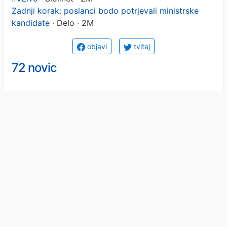
Zadnji korak: poslanci bodo potrjevali ministrske
kandidate
· Delo · 2M
objavi
tvitaj
72 novic