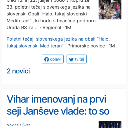
33. poletni tečaj slovenskega jezika na
slovenski Mediteran"
slovenski Obali "Halo, tukaj slovenski
Mediteran!" , ki bodo s finančno podporo
Urada RS za …
· Regional · 1M
Poletni tečaji slovenskega jezika na obali “Halo,
tukaj slovenski Mediteran”
· Primorske novice · 1M
objavi
tvitaj
2 novici
Vihar imenovanj na prvi
seji Janševe vlade: to so
državni sekretarji
Novice
/
Svet