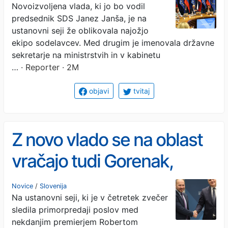
Novoizvoljena vlada, ki jo bo vodil
predsednik SDS Janez Janša, je na
ustanovni seji že oblikovala najožjo
ekipo sodelavcev. Med drugim je imenovala državne
sekretarje na ministrstvih in v kabinetu
…
· Reporter · 2M
objavi
tvitaj
Z novo vlado se na oblast
vračajo tudi Gorenak,
Kangler in Počivalšek
Novice
/
Slovenija
Na ustanovni seji, ki je v četretek zvečer
sledila primorpredaji poslov med
nekdanjim premierjem Robertom