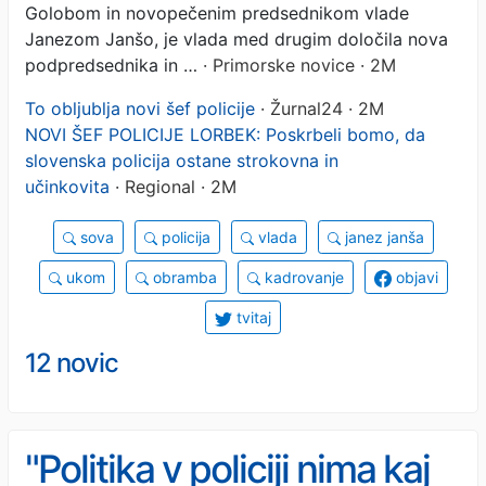
Golobom in novopečenim predsednikom vlade
Janezom Janšo, je vlada med drugim določila nova
podpredsednika in …
· Primorske novice · 2M
To obljublja novi šef policije
· Žurnal24 · 2M
NOVI ŠEF POLICIJE LORBEK: Poskrbeli bomo, da
slovenska policija ostane strokovna in
učinkovita
· Regional · 2M
sova
policija
vlada
janez janša
ukom
obramba
kadrovanje
objavi
tvitaj
12 novic
"Politika v policiji nima kaj