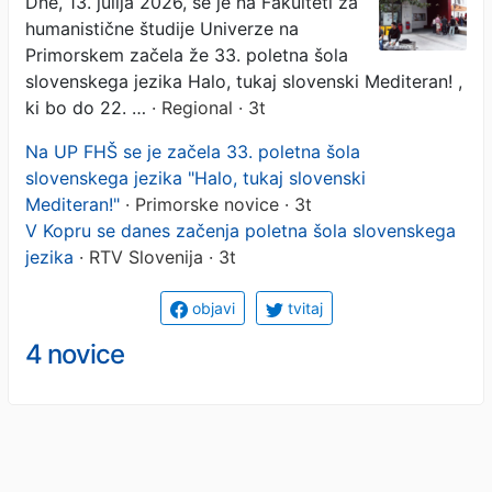
Dne, 13. julija 2026, se je na Fakulteti za
udeležencev iz 16 držav
humanistične študije Univerze na
(FOTO)
Primorskem začela že 33. poletna šola
slovenskega jezika Halo, tukaj slovenski Mediteran! ,
ki bo do 22. …
· Regional · 3t
Na UP FHŠ se je začela 33. poletna šola
slovenskega jezika "Halo, tukaj slovenski
Mediteran!"
· Primorske novice · 3t
V Kopru se danes začenja poletna šola slovenskega
jezika
· RTV Slovenija · 3t
objavi
tvitaj
4 novice