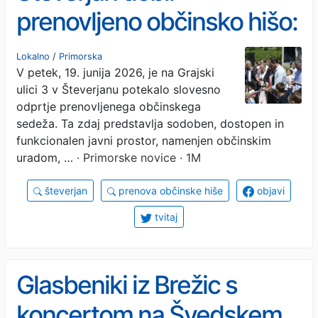
prenovljeno občinsko hišo:
prostor skupnosti in
Lokalno
/
Primorska
V petek, 19. junija 2026, je na Grajski
dediščine
ulici 3 v Števerjanu potekalo slovesno
odprtje prenovljenega občinskega
sedeža. Ta zdaj predstavlja sodoben, dostopen in
funkcionalen javni prostor, namenjen občinskim
uradom, …
· Primorske novice · 1M
števerjan
prenova občinske hiše
objavi
tvitaj
Glasbeniki iz Brežic s
koncertom na Švedskem