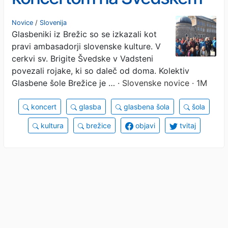
ganili do solz
Novice
/
Slovenija
Glasbeniki iz Brežic so se izkazali kot
pravi ambasadorji slovenske kulture. V
cerkvi sv. Brigite Švedske v Vadsteni
povezali rojake, ki so daleč od doma. Kolektiv
Glasbene šole Brežice je …
· Slovenske novice · 1M
koncert
glasba
glasbena šola
šola
kultura
brežice
objavi
tvitaj