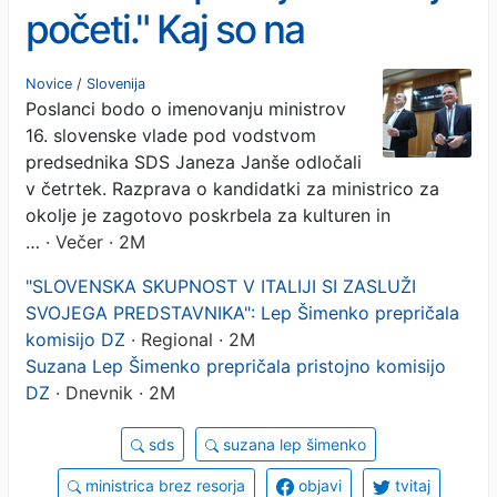
početi." Kaj so na
zaslišanjih povedali
Novice
/
Slovenija
Poslanci bodo o imenovanju ministrov
kandidati za ministre?
16. slovenske vlade pod vodstvom
predsednika SDS Janeza Janše odločali
v četrtek. Razprava o kandidatki za ministrico za
okolje je zagotovo poskrbela za kulturen in
…
· Večer · 2M
"SLOVENSKA SKUPNOST V ITALIJI SI ZASLUŽI
SVOJEGA PREDSTAVNIKA": Lep Šimenko prepričala
komisijo DZ
· Regional · 2M
Suzana Lep Šimenko prepričala pristojno komisijo
DZ
· Dnevnik · 2M
sds
suzana lep šimenko
ministrica brez resorja
objavi
tvitaj