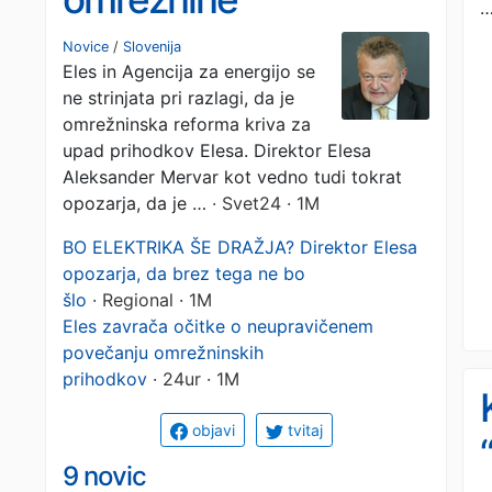
Novice
/
Slovenija
Eles in Agencija za energijo se
ne strinjata pri razlagi, da je
omrežninska reforma kriva za
upad prihodkov Elesa. Direktor Elesa
Aleksander Mervar kot vedno tudi tokrat
opozarja, da je …
· Svet24 · 1M
BO ELEKTRIKA ŠE DRAŽJA? Direktor Elesa
opozarja, da brez tega ne bo
šlo
· Regional · 1M
Eles zavrača očitke o neupravičenem
povečanju omrežninskih
prihodkov
· 24ur · 1M
objavi
tvitaj
9 novic