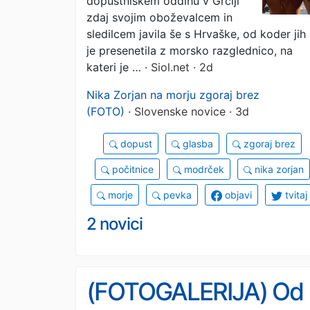
dopustniškem oddihu v Grčiji
zdaj svojim oboževalcem in
sledilcem javila še s Hrvaške, od koder jih
je presenetila z morsko razglednico, na
kateri je …
· Siol.net · 2d
Nika Zorjan na morju zgoraj brez
(FOTO)
· Slovenske novice · 3d
dopust
glasba
zgoraj brez
počitnice
modrček
nika zorjan
morje
pevka
objavi
tvitaj
2 novici
(FOTOGALERIJA) Od