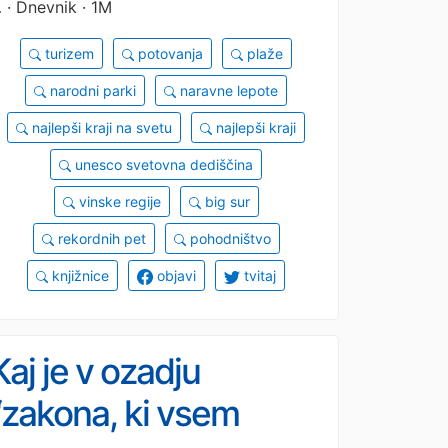
…
· Dnevnik · 1M
turizem
potovanja
plaže
narodni parki
naravne lepote
najlepši kraji na svetu
najlepši kraji
unesco svetovna dediščina
vinske regije
big sur
rekordnih pet
pohodništvo
knjižnice
objavi
tvitaj
Kaj je v ozadju
“zakona, ki vsem