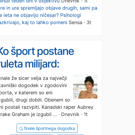
inuli teden dni v objektivu
Dnevnik · 1t
re in ure spremljajo objave drugih, sami pa
e leta ne objavijo ničesar? Psihologi
azkrivajo, kaj to lahko pomeni
Sensa · 3t
Ko šport postane
ruleta milijard:
Pornozvezdnica
inale že sicer velja za največji
tavniški dogodek v zgodovini
premagala raperja
porta, v katerem so eni
zgubili, drugi dobili. Obenem so
ni postali razvpiti. Kanadski raper Aubrey
rake Graham je izgubil …
· Dnevnik · 1t
finale športnega dogodka