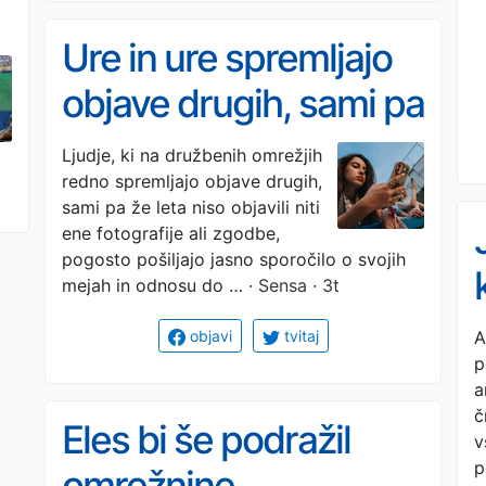
Ure in ure spremljajo
objave drugih, sami pa
že leta ne objavijo
Ljudje, ki na družbenih omrežjih
redno spremljajo objave drugih,
ničesar? Psihologi
sami pa že leta niso objavili niti
razkrivajo, kaj to lahko
ene fotografije ali zgodbe,
pogosto pošiljajo jasno sporočilo o svojih
pomeni
mejah in odnosu do …
· Sensa · 3t
A
objavi
tvitaj
p
a
č
Eles bi še podražil
v
p
omrežnine