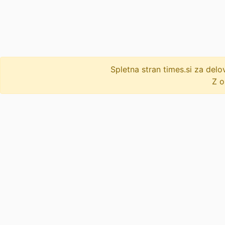
Spletna stran times.si za de
Z o