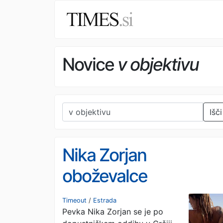
Novice
v objektivu
Išči
Nika Zorjan
oboževalce
presenetila s
Timeout
/
Estrada
Pevka Nika Zorjan se je po
fotografijo zgoraj bre