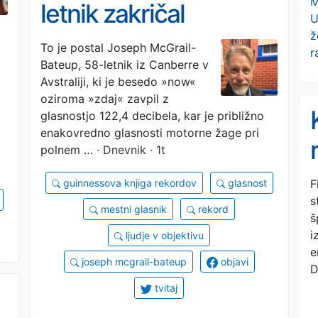
M
letnik zakričal
U
ž
glasneje kot motorna
To je postal Joseph McGrail-
r
Bateup, 58-letnik iz Canberre v
žaga
Avstraliji, ki je besedo »now«
oziroma »zdaj« zavpil z
glasnostjo 122,4 decibela, kar je približno
enakovredno glasnosti motorne žage pri
polnem …
· Dnevnik · 1t
F
guinnessova knjiga rekordov
glasnost
s
mestni glasnik
rekord
š
i
ljudje v objektivu
e
joseph mcgrail-bateup
objavi
D
tvitaj