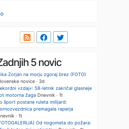
no
Zadnjih 5 novic
ika Zorjan na morju zgoraj brez (FOTO)
lovenske novice · 3d
ekordni »zdaj«: 58-letnik zakričal glasneje
ot motorna žaga
Dnevnik · 1t
o šport postane ruleta milijard:
ornozvezdnica premagala raperja
nevnik · 1t
FOTOGALERIJA) Od nogometa do požara: