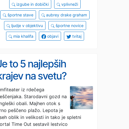
izgube in dobički
vplivneži
športne stave
aubrey drake graham
ljudje v objektivu
športne novice
mia khalifa
objavi
tvitaj
Je to 5 najlepših
krajev na svetu?
Preverite lestvico, ki
mfiteater iz rdečega
eščenjaka. Starodavni gozd na
jemlje dih
ngleški obali. Majhen otok s
rno peščeno plažo. Lepota je
seh oblik in velikosti in tako je spletni
ortal Time Out sestavil lestvico