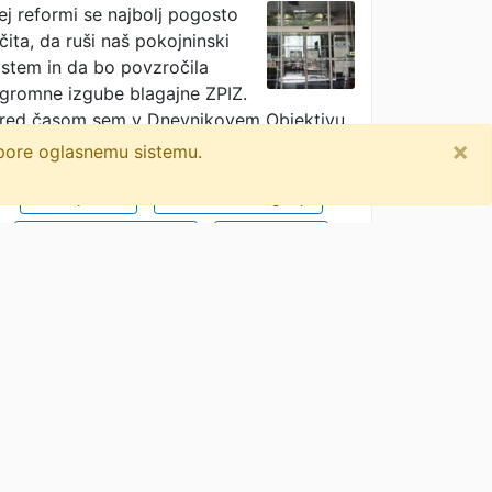
pušča v žepu več
ej reformi se najbolj pogosto
čita, da ruši naš pokojninski
denarja”
istem in da bo povzročila
gromne izgube blagajne ZPIZ.
red časom sem v Dnevnikovem Objektivu
30. april 2026) na dolgo …
· Dnevnik · 1M
×
dpore oglasnemu sistemu.
delojemalci
družbeno soglasje
pokojninska reforma
delodajalci
slovenski pokojninski sistem
javne finance
zpiz
delovno razmerje
maks tajnikar
upokojitev
zakon o interventnih ukrepih
objavi
tvitaj