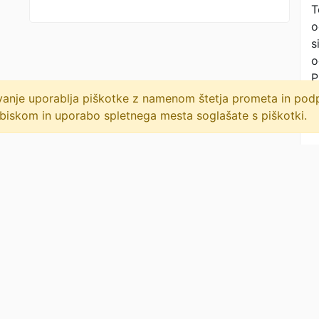
T
o
s
o
P
(
lovanje uporablja piškotke z namenom štetja prometa in po
biskom in uporabo spletnega mesta soglašate s piškotki.