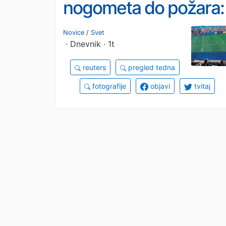
nogometa do požara:
Minuli teden dni v
Novice
/
Svet
· Dnevnik · 1t
objektivu
reuters
pregled tedna
fotografije
objavi
tvitaj