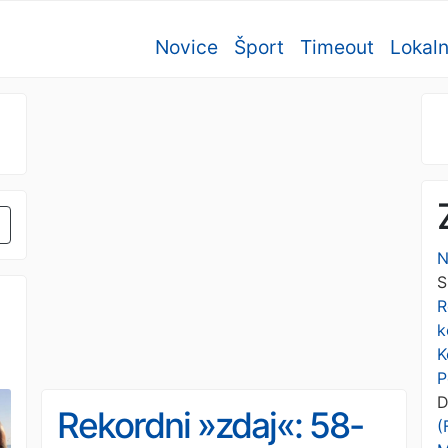
Novice
Šport
Timeout
Lokal
N
S
R
k
K
P
D
Rekordni »zdaj«: 58-
(
z