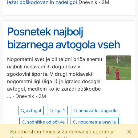
ležal poškodovan in zadel gol
Dnevnik · 2M
Posnetek najbolj
bizarnega avtogola vseh
časov: ležal poškodovan in
Nogometni svet je bil te dni priča enemu
najbolj nenavadnih dogodkov v
zadel gol
zgodovini športa. V drugi moldavski
nogometni ligi (liga 1) je igralec dosegel
avtogol, medtem ko je zaradi poškodbe
…
· Dnevnik · 2M
avtogol
liga 1
nenavadni dogodki
sodniške odločitve
nogometna pravila
×
Spletna stran times.si za delovanje uporablja
valentin rebeja
poškodba
športni incidenti