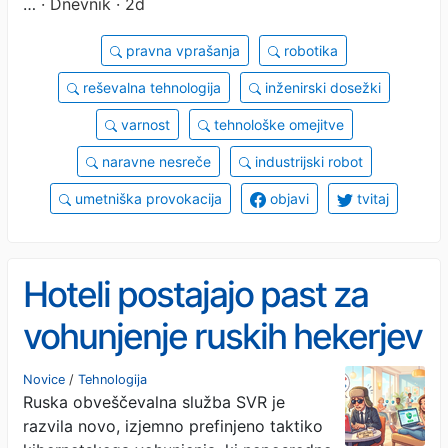
…
· Dnevnik · 2d
pravna vprašanja
robotika
reševalna tehnologija
inženirski dosežki
varnost
tehnološke omejitve
naravne nesreče
industrijski robot
umetniška provokacija
objavi
tvitaj
Hoteli postajajo past za
vohunjenje ruskih hekerjev
Novice
/
Tehnologija
Ruska obveščevalna služba SVR je
razvila novo, izjemno prefinjeno taktiko