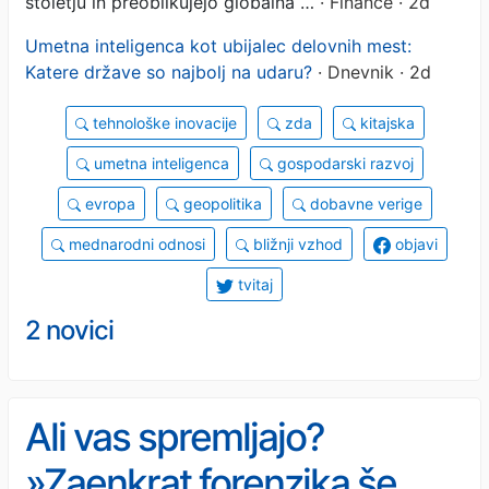
stoletju in preoblikujejo globalna …
· Finance · 2d
Umetna inteligenca kot ubijalec delovnih mest:
Katere države so najbolj na udaru?
· Dnevnik · 2d
tehnološke inovacije
zda
kitajska
umetna inteligenca
gospodarski razvoj
evropa
geopolitika
dobavne verige
mednarodni odnosi
bližnji vzhod
objavi
tvitaj
2 novici
Ali vas spremljajo?
»Zaenkrat forenzika še