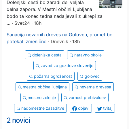
Dolenjski cesti bo zaradi del veljala
delna zapora. V Mestni občini Ljubljana
bodo ta konec tedna nadaljevali z ukrepi za
…
· Svet24 · 18h
Sanacija nevarnih dreves na Golovcu, promet bo
potekal izmenično
· Dnevnik · 18h
dolenjska cesta
naravno okolje
zavod za gozdove slovenije
požarna ogroženost
golovec
mestna občina ljubljana
nevarna drevesa
mestno zelenje
varnost prebivalcev
nadomestne zasaditve
objavi
tvitaj
2 novici