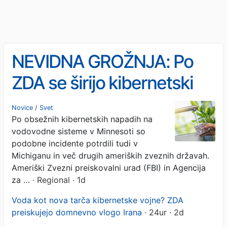
NEVIDNA GROŽNJA: Po
ZDA se širijo kibernetski
napadi na oskrbo s pitno
Novice
/
Svet
Po obsežnih kibernetskih napadih na
vodo
vodovodne sisteme v Minnesoti so
podobne incidente potrdili tudi v
Michiganu in več drugih ameriških zveznih državah.
Ameriški Zvezni preiskovalni urad (FBI) in Agencija
za …
· Regional · 1d
Voda kot nova tarča kibernetske vojne? ZDA
preiskujejo domnevno vlogo Irana
· 24ur · 2d