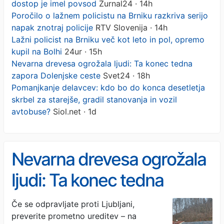
dostop je imel povsod
Žurnal24 · 14h
Poročilo o lažnem policistu na Brniku razkriva serijo
napak znotraj policije
RTV Slovenija · 14h
Lažni policist na Brniku več kot leto in pol, opremo
kupil na Bolhi
24ur · 15h
Nevarna drevesa ogrožala ljudi: Ta konec tedna
zapora Dolenjske ceste
Svet24 · 18h
Pomanjkanje delavcev: kdo bo do konca desetletja
skrbel za starejše, gradil stanovanja in vozil
avtobuse?
Siol.net · 1d
Nevarna drevesa ogrožala
ljudi: Ta konec tedna
zapora Dolenjske ceste
Če se odpravljate proti Ljubljani,
preverite prometno ureditev – na