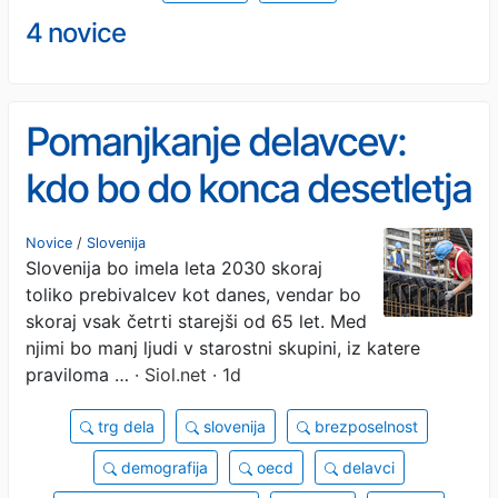
4 novice
Pomanjkanje delavcev:
kdo bo do konca desetletja
skrbel za starejše, gradil
Novice
/
Slovenija
Slovenija bo imela leta 2030 skoraj
stanovanja in vozil
toliko prebivalcev kot danes, vendar bo
avtobuse?
skoraj vsak četrti starejši od 65 let. Med
njimi bo manj ljudi v starostni skupini, iz katere
praviloma …
· Siol.net · 1d
trg dela
slovenija
brezposelnost
demografija
oecd
delavci