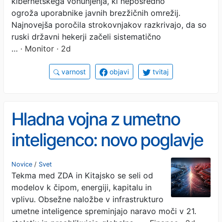
kibernetskega vohunjenja, ki neposredno
ogroža uporabnike javnih brezžičnih omrežij.
Najnovejša poročila strokovnjakov razkrivajo, da so
ruski državni hekerji začeli sistematično
…
· Monitor · 2d
varnost
objavi
tvitaj
Hladna vojna z umetno
inteligenco: novo poglavje
tekmovanja velikih sil?
Novice
/
Svet
Tekma med ZDA in Kitajsko se seli od
modelov k čipom, energiji, kapitalu in
vplivu. Obsežne naložbe v infrastrukturo
umetne inteligence spreminjajo naravo moči v 21.