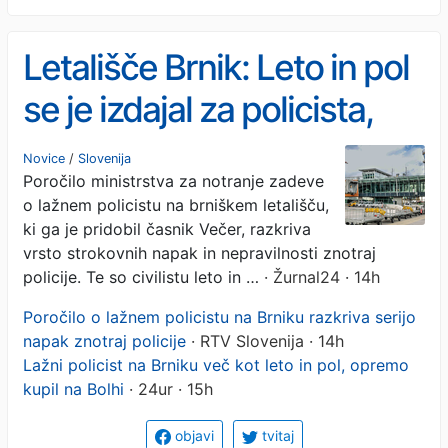
Letališče Brnik: Leto in pol
se je izdajal za policista,
dostop je imel povsod
Novice
/
Slovenija
Poročilo ministrstva za notranje zadeve
o lažnem policistu na brniškem letališču,
ki ga je pridobil časnik Večer, razkriva
vrsto strokovnih napak in nepravilnosti znotraj
policije. Te so civilistu leto in …
· Žurnal24 · 14h
Poročilo o lažnem policistu na Brniku razkriva serijo
napak znotraj policije
· RTV Slovenija · 14h
Lažni policist na Brniku več kot leto in pol, opremo
kupil na Bolhi
· 24ur · 15h
objavi
tvitaj