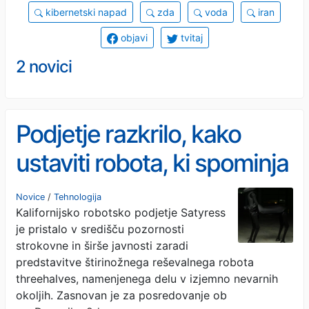
kibernetski napad
zda
voda
iran
objavi
tvitaj
2 novici
Podjetje razkrilo, kako
ustaviti robota, ki spominja
na kentavra
Novice
/
Tehnologija
Kalifornijsko robotsko podjetje Satyress
je pristalo v središču pozornosti
strokovne in širše javnosti zaradi
predstavitve štirinožnega reševalnega robota
threehalves, namenjenega delu v izjemno nevarnih
okoljih. Zasnovan je za posredovanje ob