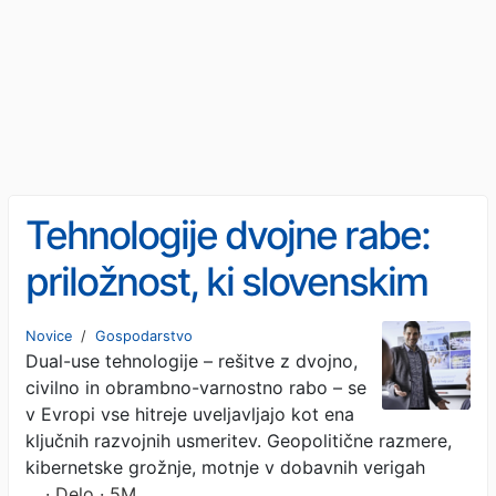
Tehnologije dvojne rabe:
priložnost, ki slovenskim
podjetjem odpira nove trge
Novice
/
Gospodarstvo
Dual-use tehnologije – rešitve z dvojno,
civilno in obrambno-varnostno rabo – se
v Evropi vse hitreje uveljavljajo kot ena
ključnih razvojnih usmeritev. Geopolitične razmere,
kibernetske grožnje, motnje v dobavnih verigah
…
· Delo · 5M