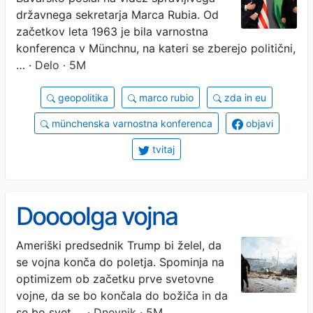
državnega sekretarja Marca Rubia. Od
začetkov leta 1963 je bila varnostna
konferenca v Münchnu, na kateri se zberejo politični,
…
· Delo · 5M
geopolitika
marco rubio
zda in eu
münchenska varnostna konferenca
objavi
tvitaj
Doooolga vojna
Ameriški predsednik Trump bi želel, da
se vojna konča do poletja. Spominja na
optimizem ob začetku prve svetovne
vojne, da se bo končala do božiča in da
se bo svet …
· Dnevnik · 5M