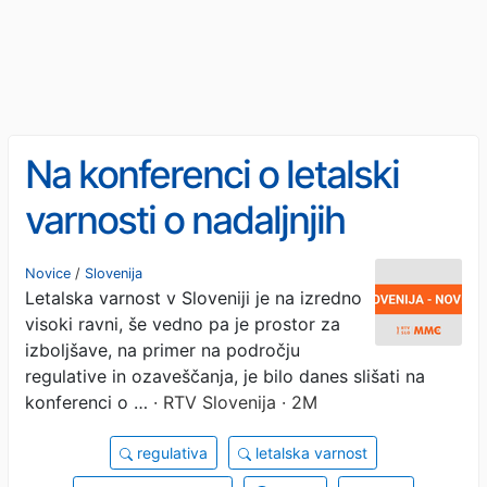
Na konferenci o letalski
varnosti o nadaljnjih
ukrepih in spodbujanju
Novice
/
Slovenija
Letalska varnost v Sloveniji je na izredno
odličnosti posameznikov
visoki ravni, še vedno pa je prostor za
izboljšave, na primer na področju
regulative in ozaveščanja, je bilo danes slišati na
konferenci o …
· RTV Slovenija · 2M
regulativa
letalska varnost