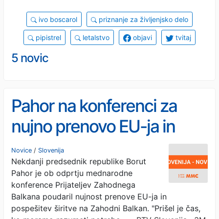
ivo boscarol
priznanje za življenjsko delo
pipistrel
letalstvo
objavi
tvitaj
5 novic
Pahor na konferenci za
nujno prenovo EU-ja in
pospešitev širitve na
Novice
/
Slovenija
Nekdanji predsednik republike Borut
Zahodni Balkan
Pahor je ob odprtju mednarodne
konference Prijateljev Zahodnega
Balkana poudaril nujnost prenove EU-ja in
pospešitev širitve na Zahodni Balkan. "Prišel je čas,