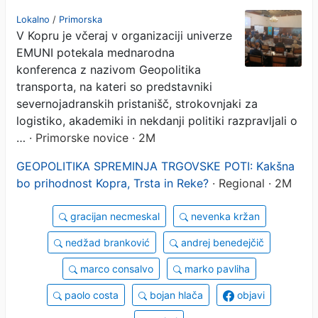
sodelovanjem
Lokalno
/
Primorska
V Kopru je včeraj v organizaciji univerze
EMUNI potekala mednarodna
konferenca z nazivom Geopolitika
transporta, na kateri so predstavniki
severnojadranskih pristanišč, strokovnjaki za
logistiko, akademiki in nekdanji politiki razpravljali o
…
· Primorske novice · 2M
GEOPOLITIKA SPREMINJA TRGOVSKE POTI: Kakšna
bo prihodnost Kopra, Trsta in Reke?
· Regional · 2M
gracijan necmeskal
nevenka kržan
nedžad branković
andrej benedejčič
marco consalvo
marko pavliha
paolo costa
bojan hlača
objavi