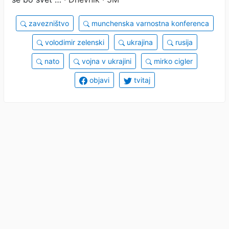
zavezništvo
munchenska varnostna konferenca
volodimir zelenski
ukrajina
rusija
nato
vojna v ukrajini
mirko cigler
objavi
tvitaj