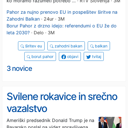
ko moramo razumeti potrebo …
· RTV Slovenija · 3M
Pahor za nujno prenovo EU in pospešitev širitve na
Zahodni Balkan
· 24ur · 3M
Borur Pahor z drzno idejo: referendumi o EU že do
leta 2030?
· Delo · 3M
širitev eu
zahodni bakan
balkan
borut pahor
objavi
tvitaj
3 novice
Svilene rokavice in srečno
vazalstvo
Ameriški predsednik Donald Trump je na
Bavarsko poslal na videz spravljivega