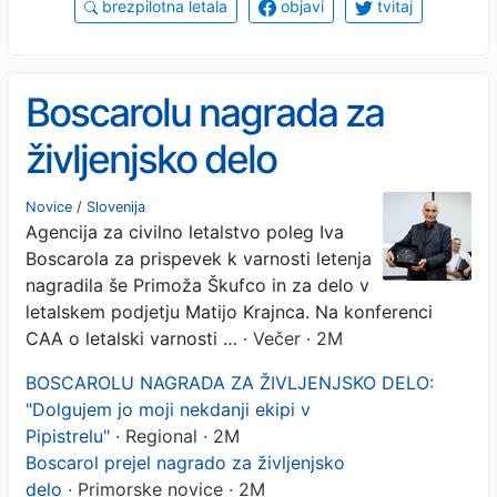
brezpilotna letala
objavi
tvitaj
Boscarolu nagrada za
življenjsko delo
Novice
/
Slovenija
Agencija za civilno letalstvo poleg Iva
Boscarola za prispevek k varnosti letenja
nagradila še Primoža Škufco in za delo v
letalskem podjetju Matijo Krajnca. Na konferenci
CAA o letalski varnosti …
· Večer · 2M
BOSCAROLU NAGRADA ZA ŽIVLJENJSKO DELO:
"Dolgujem jo moji nekdanji ekipi v
Pipistrelu"
· Regional · 2M
Boscarol prejel nagrado za življenjsko
delo
· Primorske novice · 2M