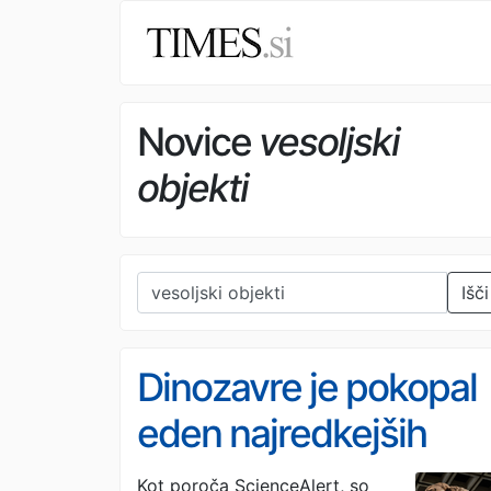
Novice
vesoljski
objekti
Išči
Dinozavre je pokopal
eden najredkejših
asteroidov v Osončju
Kot poroča ScienceAlert, so