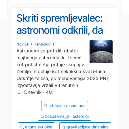
Skriti spremljevalec:
astronomi odkrili, da
ima Zemlja že 60 let
Novice
/
Tehnologija
Astronomi so potrdili obstoj
še eno luno
majhnega asteroida, ki že več
kot pol stoletja potuje skupaj z
Zemljo in deluje kot nekakšna kvazi-luna.
Odkritje telesa, poimenovanega 2025 PN7,
izpostavlja vrzeli v trenutnih
…
· Dnevnik · 4M
orbitalna resonanca
blizuzemeljski asteroidi
arjuna skupina
gravitacijska dinamika