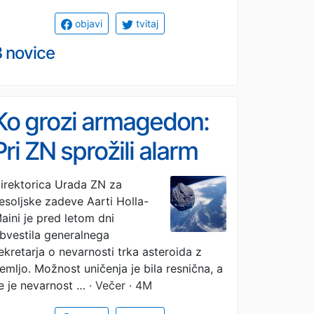
objavi
tvitaj
3 novice
Ko grozi armagedon:
Pri ZN sprožili alarm
zaradi asteroida,
irektorica Urada ZN za
esoljske zadeve Aarti Holla-
velikega kot manjša
aini je pred letom dni
zgradba, lahko bi
bvestila generalnega
ekretarja o nevarnosti trka asteroida z
povzročil katastrofo
emljo. Možnost uničenja je bila resnična, a
e je nevarnost …
· Večer · 4M