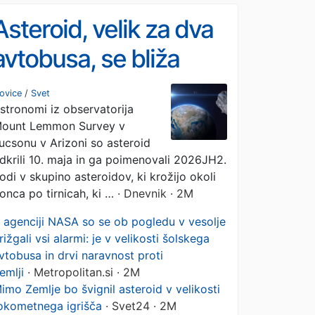
Asteroid, velik za dva
avtobusa, se bliža
Zemlji
ovice
/
Svet
stronomi iz observatorija
ount Lemmon Survey v
ucsonu v Arizoni so asteroid
dkrili 10. maja in ga poimenovali 2026JH2.
odi v skupino asteroidov, ki krožijo okoli
onca po tirnicah, ki …
· Dnevnik · 2M
 agenciji NASA so se ob pogledu v vesolje
rižgali vsi alarmi: je v velikosti šolskega
vtobusa in drvi naravnost proti
emlji
· Metropolitan.si · 2M
imo Zemlje bo švignil asteroid v velikosti
okometnega igrišča
· Svet24 · 2M