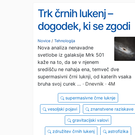
Trk črnih lukenj –
dogodek, ki se zgodi
enkrat v človeški
Novice
/
Tehnologija
Nova analiza nenavadne
zgodovini
svetlobe iz galaksije Mrk 501
kaže na to, da se v njenem
središču ne nahaja ena, temveč dve
supermasivni črni luknji, od katerih vsaka
bruha svoj curek …
· Dnevnik · 4M
supermasivne črne luknje
vesoljski pojavi
znanstvene raziskave
gravitacijski valovi
združitev črnih lukenj
astrofizika