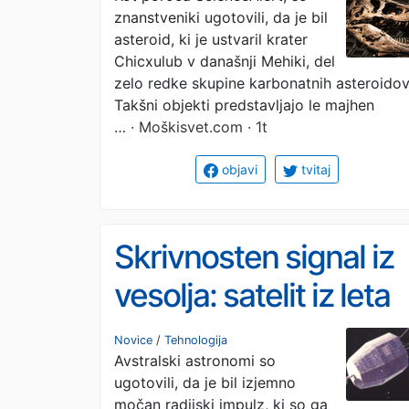
znanstveniki ugotovili, da je bil
asteroid, ki je ustvaril krater
Chicxulub v današnji Mehiki, del
zelo redke skupine karbonatnih asteroidov
Takšni objekti predstavljajo le majhen
…
· Moškisvet.com · 1t
objavi
tvitaj
Skrivnosten signal iz
vesolja: satelit iz leta
1964 presenetil
Novice
/
Tehnologija
Avstralski astronomi so
astronome
ugotovili, da je bil izjemno
močan radijski impulz, ki so ga