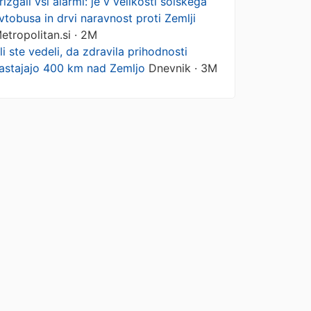
rižgali vsi alarmi: je v velikosti šolskega
vtobusa in drvi naravnost proti Zemlji
etropolitan.si · 2M
li ste vedeli, da zdravila prihodnosti
astajajo 400 km nad Zemljo
Dnevnik · 3M