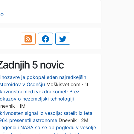
no
Zadnjih 5 novic
inozavre je pokopal eden najredkejših
steroidov v Osončju
Moškisvet.com · 1t
krivnostni medzvezdni komet: Brez
okazov o nezemeljski tehnologiji
nevnik · 1M
krivnosten signal iz vesolja: satelit iz leta
964 presenetil astronome
Dnevnik · 2M
 agenciji NASA so se ob pogledu v vesolje