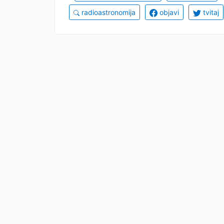
radioastronomija
objavi
tvitaj