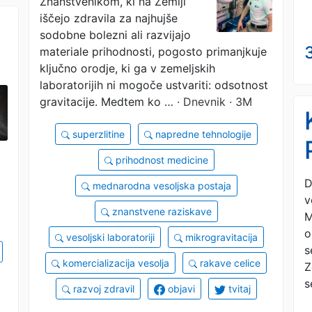
Znanstvenikom, ki na Zemlji
Zemljo
iščejo zdravila za najhujše
sodobne bolezni ali razvijajo
materiale prihodnosti, pogosto primanjkuje
ključno orodje, ki ga v zemeljskih
laboratorijih ni mogoče ustvariti: odsotnost
gravitacije. Medtem ko …
· Dnevnik · 3M
superzlitine
napredne tehnologije
prihodnost medicine
D
mednarodna vesoljska postaja
v
znanstvene raziskave
M
o
vesoljski laboratoriji
mikrogravitacija
s
komercializacija vesolja
rakave celice
Z
s
razvoj zdravil
objavi
tvitaj