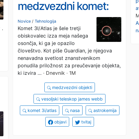
p
medzvezdni komet:
a
M
Brez dokazov o
Novice
/
Tehnologija
A
 .
Komet 3I/Atlas je šele tretji
nezemeljski
n
obiskovalec izza meja našega
tehnologiji
osončja, ki ga je opazilo
človeštvo. Kot piše Guardian, je njegova
nenavadna svetlost znanstvenikom
ponudila priložnost za preučevanje objekta,
ki izvira …
· Dnevnik · 1M
medzvezdni objekti
vesoljski teleskop james webb
komet 3i/atlas
nasa
astrokemija
objavi
tvitaj