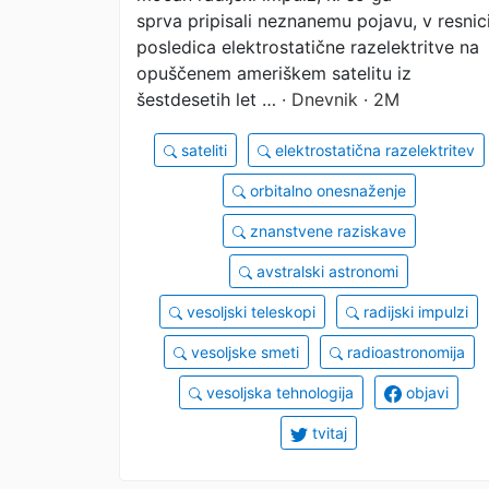
sprva pripisali neznanemu pojavu, v resnic
posledica elektrostatične razelektritve na
opuščenem ameriškem satelitu iz
šestdesetih let …
· Dnevnik · 2M
sateliti
elektrostatična razelektritev
orbitalno onesnaženje
znanstvene raziskave
avstralski astronomi
vesoljski teleskopi
radijski impulzi
vesoljske smeti
radioastronomija
vesoljska tehnologija
objavi
tvitaj