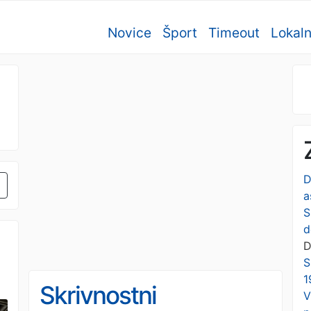
Novice
Šport
Timeout
Lokal
D
a
S
d
D
S
1
Skrivnostni
V