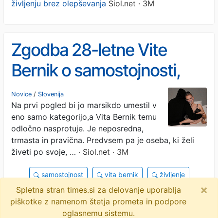
življenju brez olepševanja
Siol.net · 3M
Zgodba 28-letne Vite
Bernik o samostojnosti,
trmi in življenju brez
Novice
/
Slovenija
Na prvi pogled bi jo marsikdo umestil v
olepševanja
eno samo kategorijo,a Vita Bernik temu
odločno nasprotuje. Je neposredna,
trmasta in pravična. Predvsem pa je oseba, ki želi
živeti po svoje, …
· Siol.net · 3M
samostojnost
vita bernik
življenje
×
Spletna stran times.si za delovanje uporablja
invalidnost
osebna asistenca
objavi
piškotke z namenom štetja prometa in podpore
tvitaj
oglasnemu sistemu.