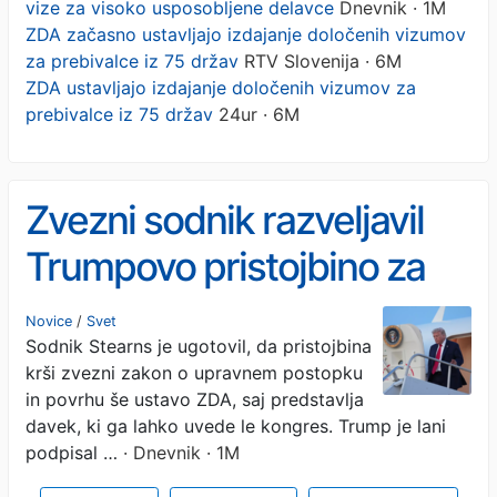
vize za visoko usposobljene delavce
Dnevnik · 1M
ZDA začasno ustavljajo izdajanje določenih vizumov
za prebivalce iz 75 držav
RTV Slovenija · 6M
ZDA ustavljajo izdajanje določenih vizumov za
prebivalce iz 75 držav
24ur · 6M
Zvezni sodnik razveljavil
Trumpovo pristojbino za
vize za visoko
Novice
/
Svet
Sodnik Stearns je ugotovil, da pristojbina
usposobljene delavce
krši zvezni zakon o upravnem postopku
in povrhu še ustavo ZDA, saj predstavlja
davek, ki ga lahko uvede le kongres. Trump je lani
podpisal …
· Dnevnik · 1M