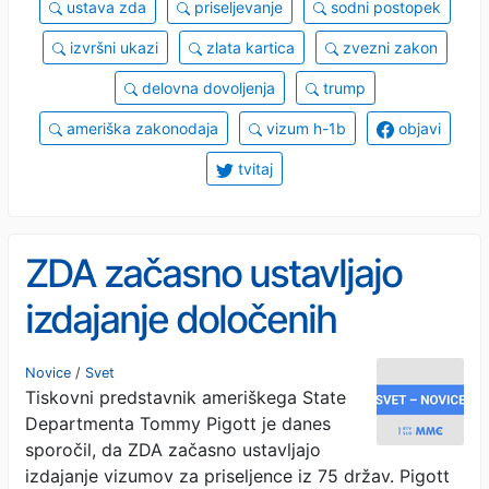
ustava zda
priseljevanje
sodni postopek
izvršni ukazi
zlata kartica
zvezni zakon
delovna dovoljenja
trump
ameriška zakonodaja
vizum h-1b
objavi
tvitaj
ZDA začasno ustavljajo
izdajanje določenih
vizumov za prebivalce iz
Novice
/
Svet
Tiskovni predstavnik ameriškega State
75 držav
Departmenta Tommy Pigott je danes
sporočil, da ZDA začasno ustavljajo
izdajanje vizumov za priseljence iz 75 držav. Pigott