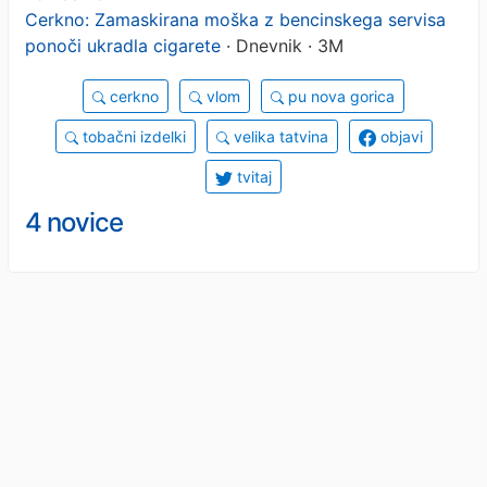
Cerkno: Zamaskirana moška z bencinskega servisa
ponoči ukradla cigarete
· Dnevnik · 3M
cerkno
vlom
pu nova gorica
tobačni izdelki
velika tatvina
objavi
tvitaj
4 novice