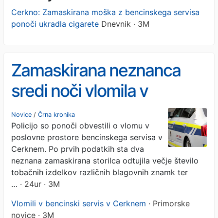
Cerkno: Zamaskirana moška z bencinskega servisa
ponoči ukradla cigarete
Dnevnik · 3M
Zamaskirana neznanca
sredi noči vlomila v
bencinski servis
Novice
/
Črna kronika
Policijo so ponoči obvestili o vlomu v
poslovne prostore bencinskega servisa v
Cerknem. Po prvih podatkih sta dva
neznana zamaskirana storilca odtujila večje število
tobačnih izdelkov različnih blagovnih znamk ter
…
· 24ur · 3M
Vlomili v bencinski servis v Cerknem
· Primorske
novice · 3M