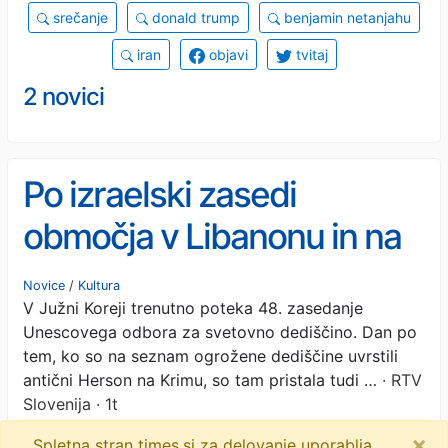
srečanje
donald trump
benjamin netanjahu
iran
objavi
tvitaj
2 novici
Po izraelski zasedi
območja v Libanonu in na
Zahodnem bregu na
Novice
/
Kultura
V Južni Koreji trenutno poteka 48. zasedanje
Unescovem seznamu
Unescovega odbora za svetovno dediščino. Dan po
ogrožene dediščine
tem, ko so na seznam ogrožene dediščine uvrstili
antični Herson na Krimu, so tam pristala tudi …
· RTV
Slovenija · 1t
×
Spletna stran times.si za delovanje uporablja