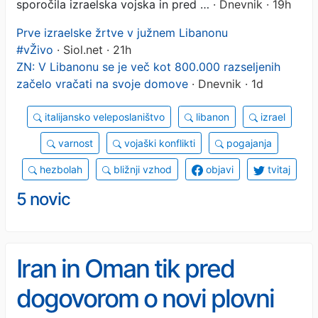
sporočila izraelska vojska in pred …
· Dnevnik · 19h
Prve izraelske žrtve v južnem Libanonu
#vŽivo
· Siol.net · 21h
ZN: V Libanonu se je več kot 800.000 razseljenih
začelo vračati na svoje domove
· Dnevnik · 1d
italijansko veleposlaništvo
libanon
izrael
varnost
vojaški konflikti
pogajanja
hezbolah
bližnji vzhod
objavi
tvitaj
5 novic
Iran in Oman tik pred
dogovorom o novi plovni