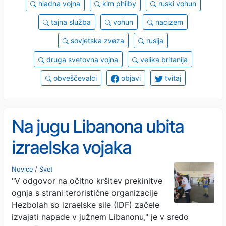
hladna vojna
kim philby
ruski vohun
tajna služba
vohun
nacizem
sovjetska zveza
rusija
druga svetovna vojna
velika britanija
obveščevalci
objavi
tvitaj
Na jugu Libanona ubita
izraelska vojaka
Novice
/
Svet
"V odgovor na očitno kršitev prekinitve
ognja s strani teroristične organizacije
Hezbolah so izraelske sile (IDF) začele
izvajati napade v južnem Libanonu," je v sredo