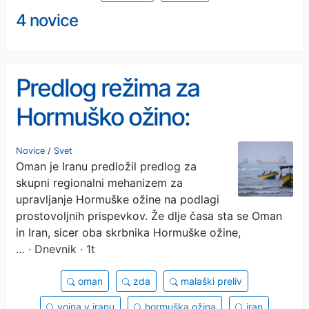
4 novice
Predlog režima za
Hormuško ožino:
prostovoljni prispevki za
Novice
/
Svet
Oman je Iranu predložil predlog za
prehod
skupni regionalni mehanizem za
upravljanje Hormuške ožine na podlagi
prostovoljnih prispevkov. Že dlje časa sta se Oman
in Iran, sicer oba skrbnika Hormuške ožine,
…
· Dnevnik · 1t
oman
zda
malaški preliv
vojna v iranu
hormuška ožina
iran