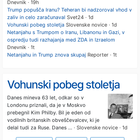
Dnevnik · 19h
Trump popušča Iranu? Teheran bi nadzoroval vhod v
zaliv in celo zaračunaval
Svet24 · 1d
Vohunski pobeg stoletja
Slovenske novice · 1d
Netanjahu s Trumpom o Iranu, Libanonu in Gazi, v
ospredju tudi razhajanja med ZDA in Izraelom
Dnevnik · 1t
Netanjahu in Trump znova skupaj
Reporter · 1t
Vohunski pobeg stoletja
Danes mineva 63 let, odkar so v
Londonu priznali, da je v Moskvo
prebegnil Kim Philby. Bil je eden od
vodilnih britanskih obveščevalcev, ki je
delal tudi za Ruse. Danes …
· Slovenske novice · 1d