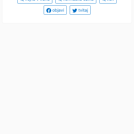
objavi
tvitaj