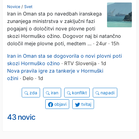
poti skozi Hormuško ožino
Novice
/
Svet
Iran in Oman sta po navedbah iranskega
zunanjega ministrstva v zaključni fazi
pogajanj o določitvi nove plovne poti
skozi Hormuško ožino. Dogovor naj bi natančno
določil meje plovne poti, medtem …
· 24ur · 15h
Iran in Oman sta se dogovorila o novi plovni poti
skozi Hormuško ožino
· RTV Slovenija · 1d
Nova pravila igre za tankerje v Hormuški
ožini
· Delo · 1d
zda
iran
konflikt
napadi
objavi
tvitaj
43 novic