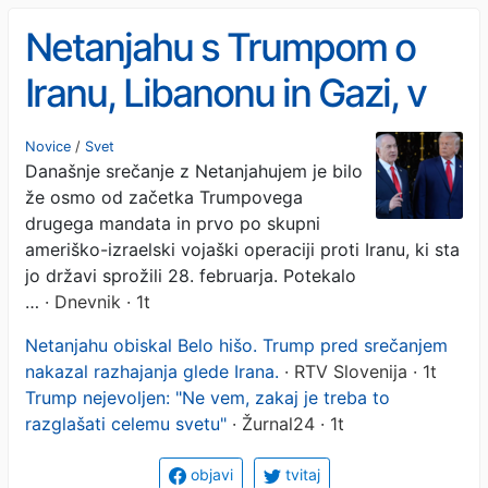
Netanjahu s Trumpom o
Iranu, Libanonu in Gazi, v
ospredju tudi razhajanja
Novice
/
Svet
Današnje srečanje z Netanjahujem je bilo
med ZDA in Izraelom
že osmo od začetka Trumpovega
drugega mandata in prvo po skupni
ameriško-izraelski vojaški operaciji proti Iranu, ki sta
jo državi sprožili 28. februarja. Potekalo
…
· Dnevnik · 1t
Netanjahu obiskal Belo hišo. Trump pred srečanjem
nakazal razhajanja glede Irana.
· RTV Slovenija · 1t
Trump nejevoljen: "Ne vem, zakaj je treba to
razglašati celemu svetu"
· Žurnal24 · 1t
objavi
tvitaj