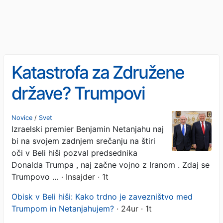
Katastrofa za Združene
države? Trumpovi
zavezniki se bojijo, da bo
Novice
/
Svet
Izraelski premier Benjamin Netanjahu naj
Netanjahu ZDA potegnil še
bi na svojem zadnjem srečanju na štiri
globlje v vojno z Iranom
oči v Beli hiši pozval predsednika
Donalda Trumpa , naj začne vojno z Iranom . Zdaj se
Trumpovo …
· Insajder · 1t
Obisk v Beli hiši: Kako trdno je zavezništvo med
Trumpom in Netanjahujem?
· 24ur · 1t