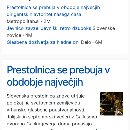
Prestolnica se prebuja v obdobje največjih
dirigentskih avtoritet našega časa
Metropolitan.si · 2M
Jevnico zavzel Jevniški retro džuboks
Slovenske
novice · 4M
Glasbena doživetja za hladne dni
Delo · 6M
Prestolnica se prebuja v
obdobje največjih
dirigentskih avtoritet
Slovenska prestolnica znova utrjuje
položaj na svetovnem zemljevidu
našega časa
vrhunske glasbene poustvarjalnosti.
Julijski in septembrski večeri v Gallusovo
dvorano Cankarjevega doma prinašajo