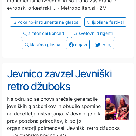
monumentalne izvedbe, ki so trdno zasidrane v
evropski orkestrski …
· Metropolitan.si · 2M
vokalno-instrumentalna glasba
ljubljana festival
simfonični koncerti
svetovni dirigenti
klasična glasba
objavi
tvitaj
Jevnico zavzel Jevniški
retro džuboks
Na odru so se znova srečale generacije
jevniških glasbenikov in obudile spomine
na desetletja ustvarjanja. V Jevnici je bila
prav posebna prireditev, ki so jo
organizatorji poimenovali Jevniški retro džuboks
…
· Slovenske novice · 4M