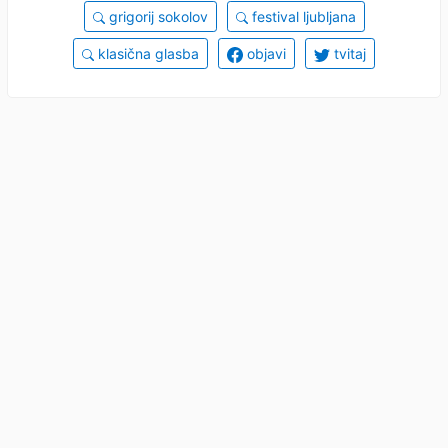
grigorij sokolov
festival ljubljana
klasična glasba
objavi
tvitaj