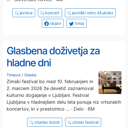
jevnica
koncert
jevniški retro džuboks
objavi
tvitaj
Glasbena doživetja za
hladne dni
Timeout
/
Glasba
Zimski festival bo med 10. februarjem in
2. marcem 2026 že devetič zaznamoval
kulturno dogajanje v Ljubljani. Festival
Ljubljana v hladnejšem delu leta ponuja niz vrhunskih
koncertov, ki v prestolnico …
· Delo · 6M
charles dutoit
zimski festival