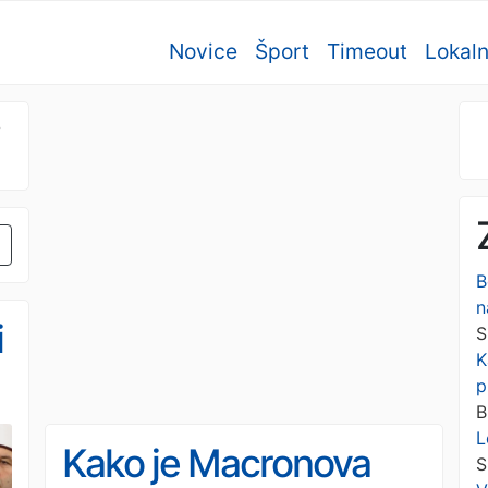
Novice
Šport
Timeout
Lokal
B
n
i
S
K
p
B
L
Kako je Macronova
S