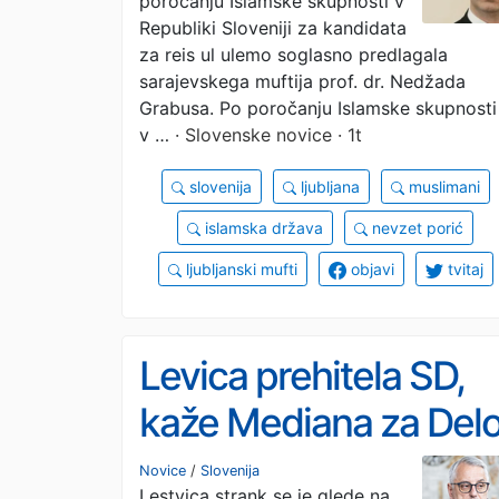
poročanju Islamske skupnosti v
Evropi?
Republiki Sloveniji za kandidata
za reis ul ulemo soglasno predlagala
sarajevskega muftija prof. dr. Nedžada
Grabusa. Po poročanju Islamske skupnosti
v …
· Slovenske novice · 1t
slovenija
ljubljana
muslimani
islamska država
nevzet porić
ljubljanski mufti
objavi
tvitaj
Levica prehitela SD,
kaže Mediana za Del
Novice
/
Slovenija
Lestvica strank se je glede na