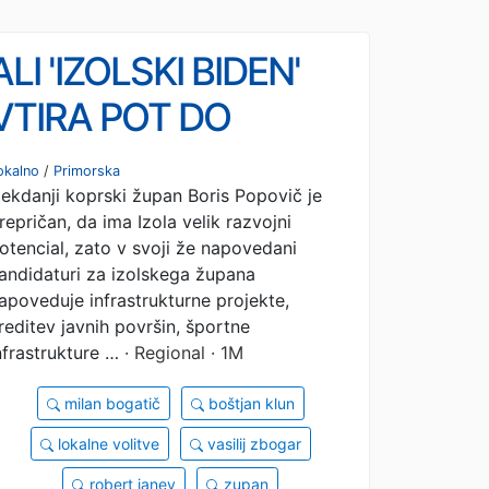
ALI 'IZOLSKI BIDEN'
VTIRA POT DO
ZMAGE 'KOPRSKEMU
okalno
/
Primorska
ekdanji koprski župan Boris Popovič je
TRUMPU'? To so
repričan, da ima Izola velik razvojni
kandidati, v Izoli bo
otencial, zato v svoji že napovedani
andidaturi za izolskega župana
pestro
apoveduje infrastrukturne projekte,
reditev javnih površin, športne
nfrastrukture …
· Regional · 1M
milan bogatič
boštjan klun
lokalne volitve
vasilij zbogar
robert janev
zupan