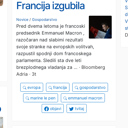
V
Francija izgubila
S
d
prihodnost in postala
Novice
/
Gospodarstvo
V
Pred dvema letoma je francoski
bolnik Evrope
s
predsednik Emmanuel Macron ,
D
razočaran nad slabimi rezultati
svoje stranke na evropskih volitvah,
razpustil spodnji dom francoskega
parlamenta. Sledili sta dve leti
brezplodnega vladanja za …
· Bloomberg
Adria · 3t
evropa
francija
gospodarstvo
marine le pen
emmanuel macron
o
objavi
tvitaj