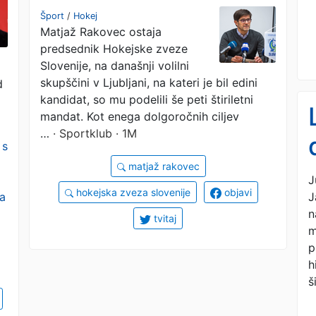
dolgoročni cilj tudi
a
Šport
/
Hokej
Matjaž Rakovec ostaja
organizacija SP
predsednik Hokejske zveze
Slovenije, na današnji volilni
skupščini v Ljubljani, na kateri je bil edini
d
kandidat, so mu podelili še peti štiriletni
mandat. Kot enega dolgoročnih ciljev
…
· Sportklub · 1M
 s
matjaž rakovec
J
hokejska zveza slovenije
objavi
J
ka
n
tvitaj
m
p
h
š