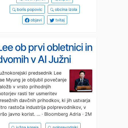
boris popovic
obcina izola
objavi
tvitaj
Lee ob prvi obletnici in
dvomih v AI Južni
Koreji napoveduje
užnokorejski predsednik Lee
ae Myung je obljubil povečanje
razcvet
aložb v vrsto prihodnjih
otorjev rasti ter usmeritev
resežnih davčnih prihodkov, ki jih ustvarja
itro rastoča industrija polprevodnikov, v
iršo javno korist. …
· Bloomberg Adria · 2M
južna koreja
polprevodniki