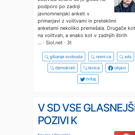
podporo po zadnji
javnomnenjski anketi v
primerjavi z volitvami in preteklimi
anketami nekoliko premešala. Drugače ko
na volitvah, a enako kot v zadnjih štirih
…
· Siol.net · 3t
gibanje svoboda
resni.ca
sds
demokrati
levica
objavi
tvitaj
V SD VSE GLASNEJŠ
POZIVI K
SPREMEMBAM: