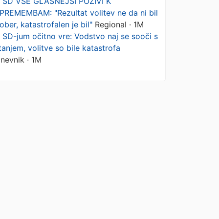
 SD VSE GLASNEJŠI POZIVI K
PREMEMBAM: "Rezultat volitev ne da ni bil
ober, katastrofalen je bil"
Regional · 1M
 SD-jum očitno vre: Vodstvo naj se sooči s
tanjem, volitve so bile katastrofa
nevnik · 1M