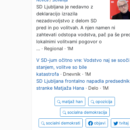
Novice
/
Slovenija
SD Ljubljana je nedavno z
"Rezultat volitev ne d
deklaracijo izrazila
ni bil dober,
nezadovoljstvo z delom SD
pred in po volitvah. A njen namen ni
katastrofalen je bil"
zahtevati odstopa vodstva, pač pa še pre
lokalnimi volitvami pogovor o
…
· Regional · 1M
V SD-jum očitno vre: Vodstvo naj se sooči
stanjem, volitve so bile
katastrofa
· Dnevnik · 1M
SD Ljubljana frontalno napadla predsedni
stranke Matjaža Hana
· Delo · 1M
matjaž han
opozicija
socialna demokracija
socialni demokrati
objavi
tvitaj