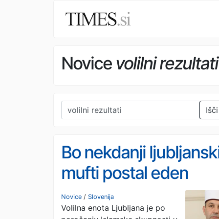
Novice
volilni rezultati
Išči
Bo nekdanji ljubljansk
mufti postal eden
najvplivnejših
Novice
/
Slovenija
Volilna enota Ljubljana je po
islamskih voditeljev v