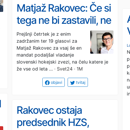
Matjaž Rakovec: Če si
tega ne bi zastavili, ne
t
bi razmišljali, da je
Prejšnji četrtek je z enim
zadržanim ter 19 glasovi za
možno
L
Matjaž Rakovec za vsaj še en
N
mandat podaljšal vladanje
p
slovenski hokejski zvezi, na čelu katere je
p
že vse od leta …
· Svet24 · 1M
k
n
objavi
tvitaj
u
i
I
Rakovec ostaja
predsednik HZS,