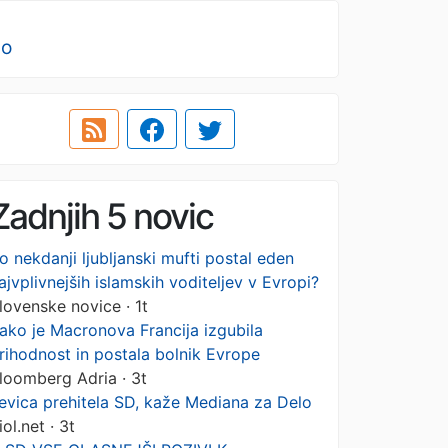
no
Zadnjih 5 novic
o nekdanji ljubljanski mufti postal eden
ajvplivnejših islamskih voditeljev v Evropi?
lovenske novice · 1t
ako je Macronova Francija izgubila
rihodnost in postala bolnik Evrope
loomberg Adria · 3t
evica prehitela SD, kaže Mediana za Delo
iol.net · 3t