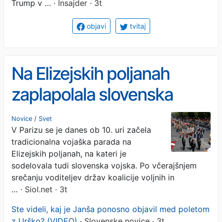
Trump v …
· Insajder · 3t
objavi
tvitaj
Na Elizejskih poljanah
zaplapolala slovenska
zastava #foto #video
Novice
/
Svet
V Parizu se je danes ob 10. uri začela
tradicionalna vojaška parada na
Elizejskih poljanah, na kateri je
sodelovala tudi slovenska vojska. Po včerajšnjem
srečanju voditeljev držav koalicije voljnih in
…
· Siol.net · 3t
Ste videli, kaj je Janša ponosno objavil med poletom
z Urško? (VIDEO)
· Slovenske novice · 3t