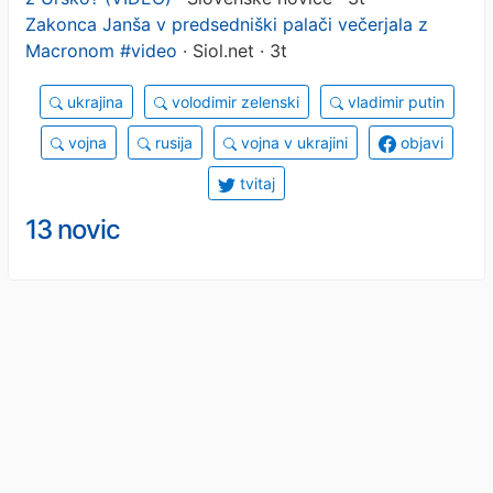
Zakonca Janša v predsedniški palači večerjala z
Macronom #video
· Siol.net · 3t
ukrajina
volodimir zelenski
vladimir putin
vojna
rusija
vojna v ukrajini
objavi
tvitaj
13 novic