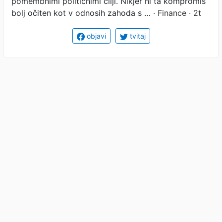
pomembnimi političnimi cilji. Nikjer ni ta kompromis
bolj očiten kot v odnosih zahoda s …
· Finance · 2t
objavi
tvitaj