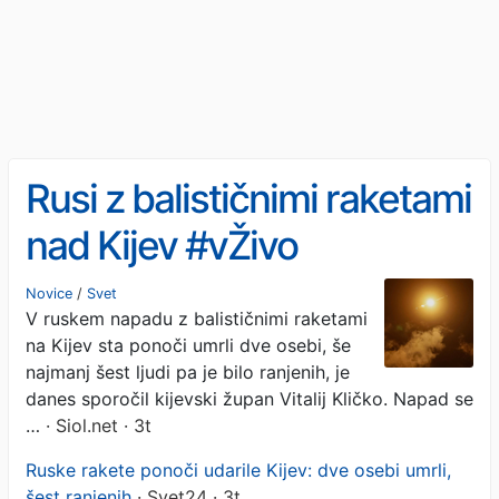
Rusi z balističnimi raketami
nad Kijev #vŽivo
Novice
/
Svet
V ruskem napadu z balističnimi raketami
na Kijev sta ponoči umrli dve osebi, še
najmanj šest ljudi pa je bilo ranjenih, je
danes sporočil kijevski župan Vitalij Kličko. Napad se
…
· Siol.net · 3t
Ruske rakete ponoči udarile Kijev: dve osebi umrli,
šest ranjenih
· Svet24 · 3t