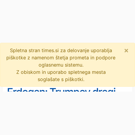
×
Spletna stran times.si za delovanje uporablja
piškotke z namenom štetja prometa in podpore
oglasnemu sistemu.
Z obiskom in uporabo spletnega mesta
soglašate s piškotki.
Erdogan: Trumpov dragi
prijatelj, ki oborožuje
Evropo
Ameriški predsednik Donald Trump je na
vrhu Nata v Ankari znova poskrbel za
geopolitični potres, ki vnaša dodatno