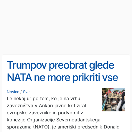
Trumpov preobrat glede
NATA ne more prikriti vse
globlje razpoke znotraj
Novice
/
Svet
Le nekaj ur po tem, ko je na vrhu
zavezništva
zavezništva v Ankari javno kritiziral
evropske zaveznike in podvomil v
kohezijo Organizacije Severnoatlantskega
sporazuma (NATO), je ameriški predsednik Donald