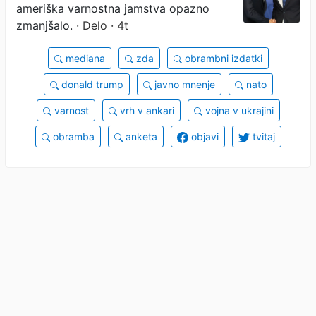
ameriška varnostna jamstva opazno
zmanjšalo.
· Delo · 4t
mediana
zda
obrambni izdatki
donald trump
javno mnenje
nato
varnost
vrh v ankari
vojna v ukrajini
obramba
anketa
objavi
tvitaj