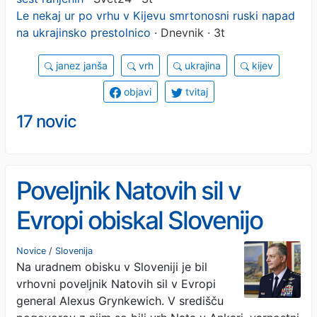
Le nekaj ur po vrhu v Kijevu smrtonosni ruski napad
na ukrajinsko prestolnico
· Dnevnik · 3t
janez janša
vrh
ukrajina
kijev
objavi
tvitaj
17 novic
Poveljnik Natovih sil v
Evropi obiskal Slovenijo
Novice
/
Slovenija
Na uradnem obisku v Sloveniji je bil
vrhovni poveljnik Natovih sil v Evropi
general Alexus Grynkewich. V središču