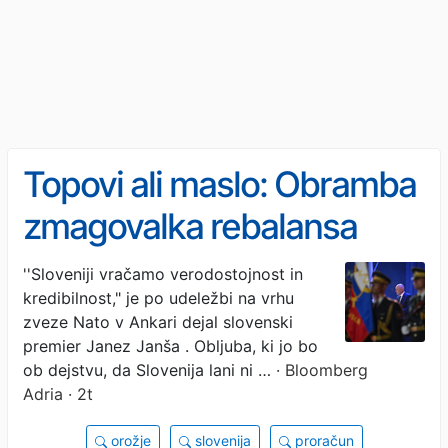
Topovi ali maslo: Obramba
zmagovalka rebalansa
proračuna – kaj to pomeni
''Sloveniji vračamo verodostojnost in
kredibilnost," je po udeležbi na vrhu
za gospodarstvo?
zveze Nato v Ankari dejal slovenski
premier Janez Janša . Obljuba, ki jo bo
ob dejstvu, da Slovenija lani ni …
· Bloomberg
Adria · 2t
orožje
slovenija
proračun