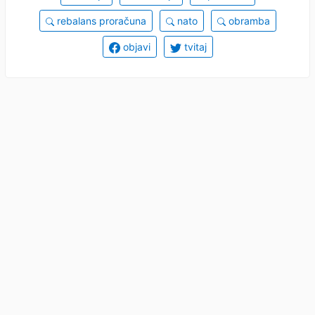
rebalans proračuna
nato
obramba
objavi
tvitaj