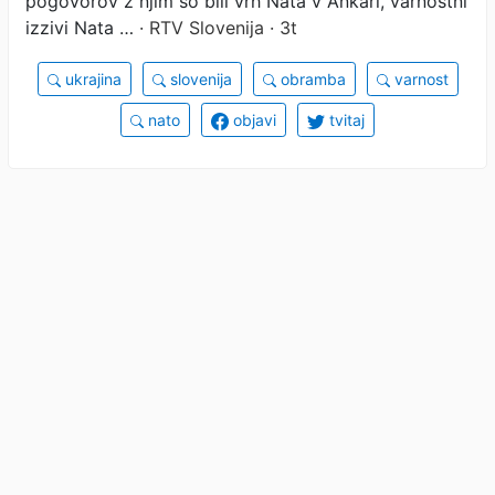
pogovorov z njim so bili vrh Nata v Ankari, varnostni
izzivi Nata …
· RTV Slovenija · 3t
ukrajina
slovenija
obramba
varnost
nato
objavi
tvitaj