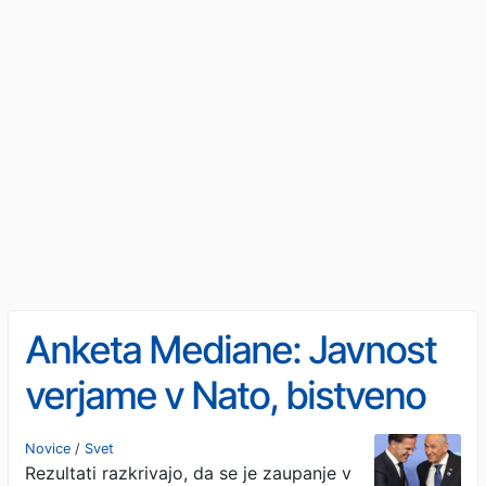
Anketa Mediane: Javnost
verjame v Nato, bistveno
manj v zanesljivost ZDA
Novice
/
Svet
Rezultati razkrivajo, da se je zaupanje v