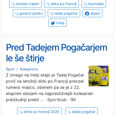
torstein træen
dirka po franciji
tourmalet
gorazd penko
tadej pogačar
objavi
tvitaj
Pred Tadejem Pogačarjem
le še štirje
Šport
/
Kolesarstvo
Z zmago na tretji etapi je Tadej Pogačar
prvič na letošnji dirki po Franciji prevzel
rumeno majico, obenem pa se je z 22.
etapnim slavjem na najprestižnejši kolesarski
preizkušnji prebil …
· Sportklub · 1M
dirka po franciji 2026
tadej pogačar