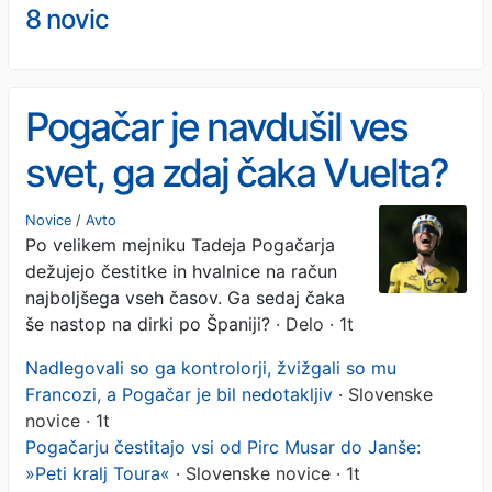
8 novic
Pogačar je navdušil ves
svet, ga zdaj čaka Vuelta?
Novice
/
Avto
Po velikem mejniku Tadeja Pogačarja
dežujejo čestitke in hvalnice na račun
najboljšega vseh časov. Ga sedaj čaka
še nastop na dirki po Španiji?
· Delo · 1t
Nadlegovali so ga kontrolorji, žvižgali so mu
Francozi, a Pogačar je bil nedotakljiv
· Slovenske
novice · 1t
Pogačarju čestitajo vsi od Pirc Musar do Janše:
»Peti kralj Toura«
· Slovenske novice · 1t