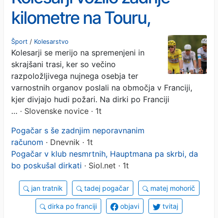
kilometre na Touru,
Pogačar je tik pred velikim
Šport
/
Kolesarstvo
Kolesarji se merijo na spremenjeni in
uspehom
skrajšani trasi, ker so večino
razpoložljivega nujnega osebja ter
varnostnih organov poslali na območja v Franciji,
kjer divjajo hudi požari. Na dirki po Franciji
…
· Slovenske novice · 1t
Pogačar s še zadnjim neporavnanim
računom
· Dnevnik · 1t
Pogačar v klub nesmrtnih, Hauptmana pa skrbi, da
bo poskušal dirkati
· Siol.net · 1t
jan tratnik
tadej pogačar
matej mohorič
dirka po franciji
objavi
tvitaj