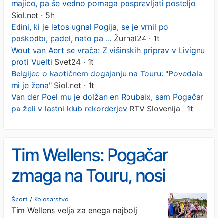
majico, pa še vedno pomaga pospravljati posteljo
Siol.net · 5h
Edini, ki je letos ugnal Pogija, se je vrnil po
poškodbi, padel, nato pa ...
Žurnal24 · 1t
Wout van Aert se vrača: Z višinskih priprav v Livignu
proti Vuelti
Svet24 · 1t
Belgijec o kaotičnem dogajanju na Touru: "Povedala
mi je žena"
Siol.net · 1t
Van der Poel mu je dolžan en Roubaix, sam Pogačar
pa želi v lastni klub rekorderjev
RTV Slovenija · 1t
Tim Wellens: Pogačar
zmaga na Touru, nosi
rumeno majico, pa še
Šport
/
Kolesarstvo
Tim Wellens velja za enega najbolj
vedno pomaga