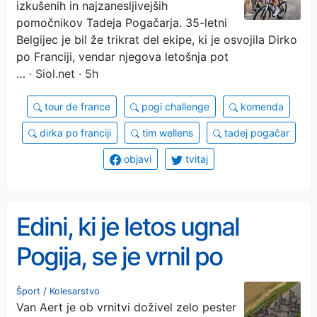
izkušenih in najzanesljivejših
pospravljati posteljo
pomočnikov Tadeja Pogačarja. 35-letni
Belgijec je bil že trikrat del ekipe, ki je osvojila Dirko
po Franciji, vendar njegova letošnja pot
…
· Siol.net · 5h
tour de france
pogi challenge
komenda
dirka po franciji
tim wellens
tadej pogačar
objavi
tvitaj
Edini, ki je letos ugnal
Pogija, se je vrnil po
poškodbi, padel, nato pa ...
Šport
/
Kolesarstvo
Van Aert je ob vrnitvi doživel zelo pester