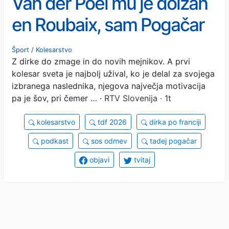
Van der Poel mu je dolžan
en Roubaix, sam Pogačar
pa želi v lastni klub
Šport
/
Kolesarstvo
Z dirke do zmage in do novih mejnikov. A prvi
rekorderjev
kolesar sveta je najbolj užival, ko je delal za svojega
izbranega naslednika, njegova največja motivacija
pa je šov, pri čemer …
· RTV Slovenija · 1t
kolesarstvo
tdf 2026
dirka po franciji
podkast
sos odmev
tadej pogačar
objavi
tvitaj