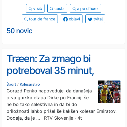
vršič
cesta
alpe d'huez
tour de france
objavi
tvitaj
50 novic
Træen: Za zmago bi
potreboval 35 minut,
Penko: Niti to ne bi bilo
Šport
/
Kolesarstvo
Gorazd Penko napoveduje, da današnja
dovolj
prva gorska etapa Dirke po Franciji še
ne bo tako selektivna in da bi do
priložnosti lahko prišel še kakšen kolesar Emiratov.
Dodaja, da je …
· RTV Slovenija · 4t