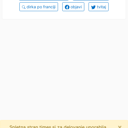
dirka po franciji
objavi
tvitaj
×
Spletna stran times.si za delovanje uporablja