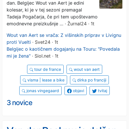
dan. Belgijec Wout van Aert je edini
kolesar, ki je v tej sezoni premagal
Tadeja Pogačarja, če pri tem upoštevamo
emodnevne preizkušnje …
· Žurnal24 · 1t
Wout van Aert se vrača: Z višinskih priprav v Livignu
proti Vuelti
· Svet24 · 1t
Belgijec o kaotičnem dogajanju na Touru: "Povedala
mi je žena"
· Siol.net · 1t
tour de france
wout van aert
visma | lease a bike
dirka po franciji
jonas vingegaard
objavi
tvitaj
3 novice