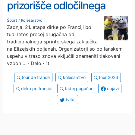
prizorišče odločilnega
obračuna na Touru
Šport
/
Kolesarstvo
Zadnja, 21. etapa dirke po Franciji bo
tudi letos precej drugačna od
tradicionalnega sprinterskega zaključka
na Elizejskih poljanah. Organizatorji so po lanskem
uspehu v traso znova vključili znameniti tlakovani
vzpon …
· Delo · 1t
tour de france
kolesarstvo
tour 2026
dirka po franciji
tadej pogačar
objavi
tvitaj