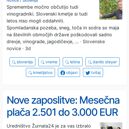
Novice
/
Slovenija
Spremembe močno občutijo tudi
vinogradniki. Slovenski kmetje si tudi
letos niso mogli oddahniti.
Spomladanska pozeba, sneg, toča in sodra so maja
na številnih območjih države poškodovali sadno
drevje, vinograde, jagodičevje, …
· Slovenske
novice · 3d
slovenija
vreme
letina
danilo steyer
kmetijstvo
objavi
tvitaj
Nove zaposlitve: Mesečna
plača 2.501 do 3.000 EUR
bruto
Uredništvo Žurnala24 je za vas izbralo