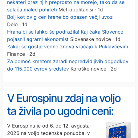
nekateri brez njih preprosto ne morejo, tako da se
splača malce pohiteti
Metropolitan.si · 1d
Bolj kot dvig cen hrane bo opazen večji uvoz
Delo · 1d
Hrana bi se lahko še podražila! Kaj čaka Slovence
pojasnil agrarni ekonomist
Slovenske novice · 1d
Zakaj se gostje vedno znova vračajo k Puklavčevim
Finance · 2d
Za pomoč kmetom zaradi nepredvidljivih dogodkov
do 115.000 evrov sredstev
Koroške novice · 2d
V Eurospinu zdaj na voljo
ta živila po ugodni ceni:
nekateri brez njih
V Eurospinu je od 6. do 12. avgusta
2026 na voljo tedenska ponudba, v
preprosto ne morejo, tako