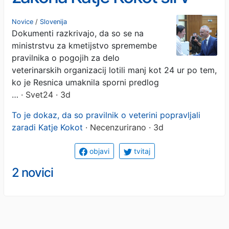
spremembe pravilnika
Novice
/
Slovenija
Dokumenti razkrivajo, da so se na
ministrstvu za kmetijstvo spremembe
pravilnika o pogojih za delo
veterinarskih organizacij lotili manj kot 24 ur po tem,
ko je Resnica umaknila sporni predlog
…
· Svet24 · 3d
To je dokaz, da so pravilnik o veterini popravljali
zaradi Katje Kokot
· Necenzurirano · 3d
objavi
tvitaj
2 novici