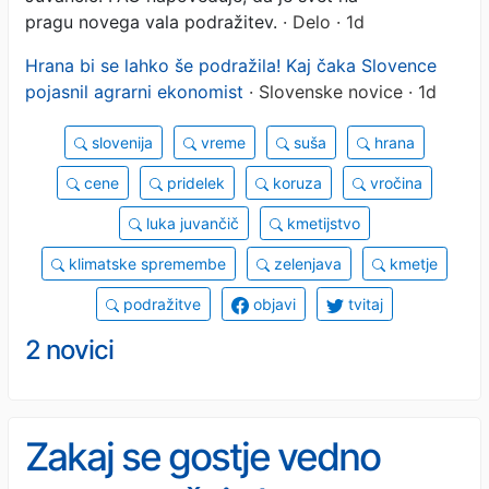
pragu novega vala podražitev.
· Delo · 1d
Hrana bi se lahko še podražila! Kaj čaka Slovence
pojasnil agrarni ekonomist
· Slovenske novice · 1d
slovenija
vreme
suša
hrana
cene
pridelek
koruza
vročina
luka juvančič
kmetijstvo
klimatske spremembe
zelenjava
kmetje
podražitve
objavi
tvitaj
2 novici
Zakaj se gostje vedno