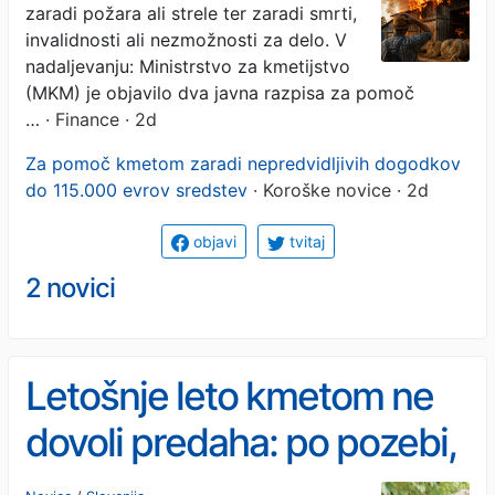
zaradi požara ali strele ter zaradi smrti,
invalidnosti ali nezmožnosti za delo. V
nadaljevanju: Ministrstvo za kmetijstvo
(MKM) je objavilo dva javna razpisa za pomoč
…
· Finance · 2d
Za pomoč kmetom zaradi nepredvidljivih dogodkov
do 115.000 evrov sredstev
· Koroške novice · 2d
objavi
tvitaj
2 novici
Letošnje leto kmetom ne
dovoli predaha: po pozebi,
toči in sodri zdaj še suša