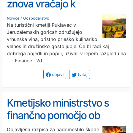
znova vračajo k
Puklavčevim
Novice
/
Gospodarstvo
Na turistični kmetiji Puklavec v
Jeruzalemskih goricah združujejo
vrhunska vina, pristno prleško kulinariko,
velnes in družinsko gostoljubje. Če bi radi kaj
dobrega pojedli in popili, uživali v lepem razgledu na
…
· Finance · 2d
objavi
tvitaj
Kmetijsko ministrstvo s
finančno pomočjo ob
izrednih dogodkih
Objavljena razpisa za nadomestilo škode