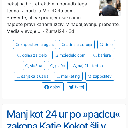
nekaj najbolj atraktivnih ponudb tega
tedna iz portala MojeDelo.com.
Preverite, ali v spodnjem seznamu
najdete pravi karierni izziv. V nadaljevanju preberite:
Medis v svoje …
· Žurnal24 · 3d
zaposlitveni oglas
administracija
delo
oglas za delo
mojedelo.com
kariera
služba
plača
naj šiht tedna
sanjska služba
marketing
zaposlitev
objavi
tvitaj
Manj kot 24 ur po »padcu«
zakona Katje Kokot šli v