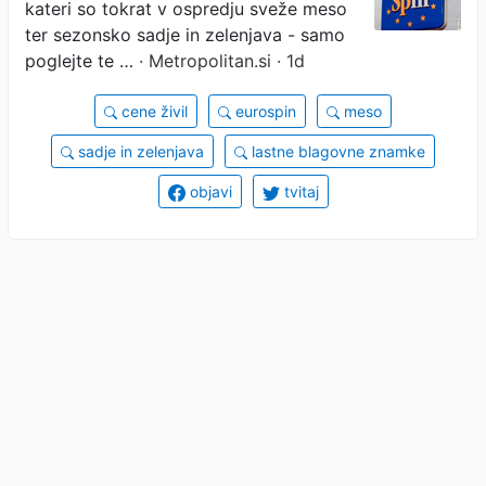
kateri so tokrat v ospredju sveže meso
da se splača malce
ter sezonsko sadje in zelenjava - samo
poglejte te …
· Metropolitan.si · 1d
pohiteti
cene živil
eurospin
meso
sadje in zelenjava
lastne blagovne znamke
objavi
tvitaj