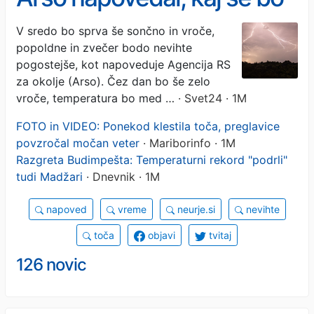
dogajalo
V sredo bo sprva še sončno in vroče,
popoldne in zvečer bodo nevihte
pogostejše, kot napoveduje Agencija RS
za okolje (Arso). Čez dan bo še zelo
vroče, temperatura bo med …
· Svet24 · 1M
FOTO in VIDEO: Ponekod klestila toča, preglavice
povzročal močan veter
· Mariborinfo · 1M
Razgreta Budimpešta: Temperaturni rekord "podrli"
tudi Madžari
· Dnevnik · 1M
napoved
vreme
neurje.si
nevihte
toča
objavi
tvitaj
126 novic