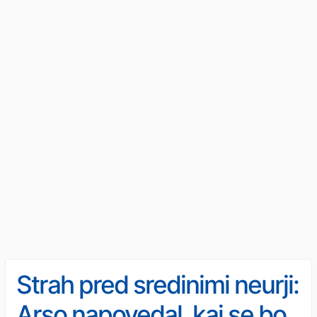
Strah pred sredinimi neurji:
Arso napovedal, kaj se bo