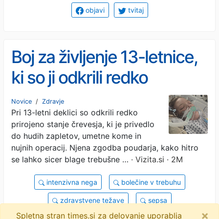
objavi
tvitaj
Boj za življenje 13-letnice,
ki so ji odkrili redko
bolezen črevesja
Novice
/
Zdravje
Pri 13-letni deklici so odkrili redko
prirojeno stanje črevesja, ki je privedlo
do hudih zapletov, umetne kome in
nujnih operacij. Njena zgodba poudarja, kako hitro
se lahko sicer blage trebušne …
· Vizita.si · 2M
intenzivna nega
bolečine v trebuhu
zdravstvene težave
sepsa
×
Spletna stran times.si za delovanje uporablja
črevesna obstrukcija
življenjske zgodbe