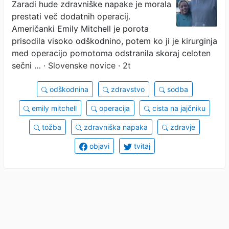
Zaradi hude zdravniške napake je morala
prisodilo vrtoglavo
prestati več dodatnih operacij.
odškodnino
Američanki Emily Mitchell je porota
prisodila visoko odškodnino, potem ko ji je kirurginja
med operacijo pomotoma odstranila skoraj celoten
sečni …
· Slovenske novice · 2t
odškodnina
zdravstvo
sodba
emily mitchell
operacija
cista na jajčniku
tožba
zdravniška napaka
zdravje
objavi
tvitaj