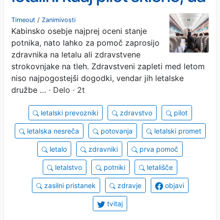
je nujen pristanek
Timeout
/
Zanimivosti
Kabinsko osebje najprej oceni stanje
potnika, nato lahko za pomoč zaprosijo
zdravnika na letalu ali zdravstvene
strokovnjake na tleh. Zdravstveni zapleti med letom
niso najpogostejši dogodki, vendar jih letalske
družbe …
· Delo · 2t
letalski prevozniki
zdravstvo
pilot
letalska nesreča
potovanja
letalski promet
letalo
zdravniki
prva pomoč
letalstvo
potniki
letališče
zasilni pristanek
zdravje
objavi
tvitaj