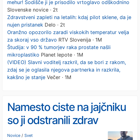
mehur! Sodišče ji je prisodilo vrtoglavo odškodnino
Slovenske novice · 2t
Zdravstveni zapleti na letalih: kdaj pilot sklene, da je
nujen pristanek
Delo · 2t
Oranžno opozorilo zaradi viskokih temperatur velja
za skoraj vso državo
RTV Slovenija · 1M
Študija: v 90 % tumorjev raka prostate našli
mikroplastiko
Planet lepote · 1M
(VIDEO) Slavni voditelj razkril, da se bori z rakom,
zdaj se je oglasila njegova partnerka in razkrila,
kakšno je stanje
Večer · 1M
Namesto ciste na jajčniku
so ji odstranili zdrav
mehur! Sodišče ji je
Novice
/
Svet