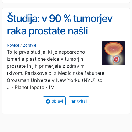
Študija: v 90 % tumorjev
raka prostate našli
mikroplastiko
Novice
/
Zdravje
To je prva študija, ki je neposredno
izmerila plastične delce v tumorjih
prostate in jih primerjala z zdravim
tkivom. Raziskovalci z Medicinske fakultete
Grossman Univerze v New Yorku (NYU) so
…
· Planet lepote · 1M
objavi
tvitaj