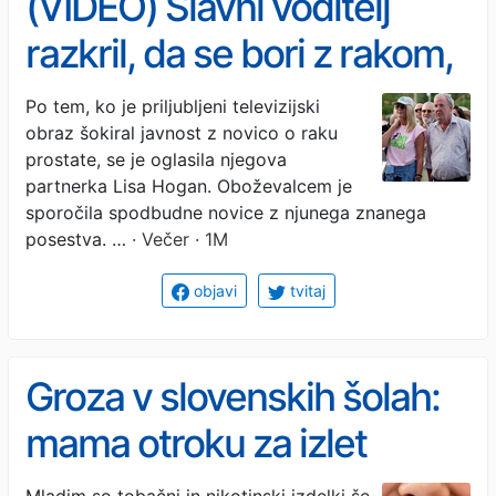
(VIDEO) Slavni voditelj
razkril, da se bori z rakom,
zdaj se je oglasila njegova
Po tem, ko je priljubljeni televizijski
obraz šokiral javnost z novico o raku
partnerka in razkrila,
prostate, se je oglasila njegova
kakšno je stanje
partnerka Lisa Hogan. Oboževalcem je
sporočila spodbudne novice z njunega znanega
posestva. …
· Večer · 1M
objavi
tvitaj
Groza v slovenskih šolah:
mama otroku za izlet
spakirala nikotinske
Mladim so tobačni in nikotinski izdelki še