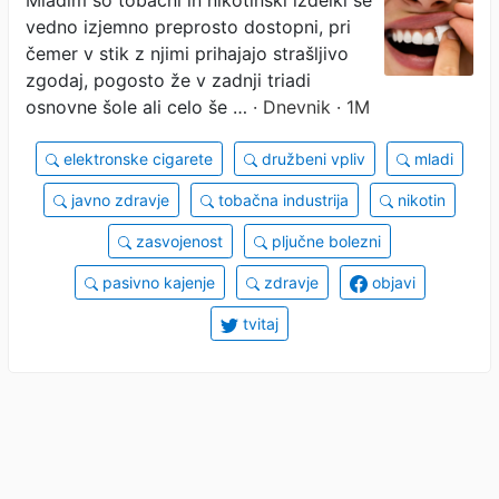
vedno izjemno preprosto dostopni, pri
vrečke
čemer v stik z njimi prihajajo strašljivo
zgodaj, pogosto že v zadnji triadi
osnovne šole ali celo še …
· Dnevnik · 1M
elektronske cigarete
družbeni vpliv
mladi
javno zdravje
tobačna industrija
nikotin
zasvojenost
pljučne bolezni
pasivno kajenje
zdravje
objavi
tvitaj