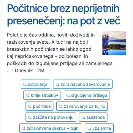
Počitnice brez neprijetnih
presenečenj: na pot z več
varnosti
Poletje je čas oddiha, novih doživetij in
raziskovanja sveta. A tudi na najbolj
brezskrbnih počitnicah se lahko zgodi
kaj nepričakovanega – od bolezni in
poškodb do izgubljene prtljage ali zamujenega
…
· Dnevnik · 2M
potovanja
zdravstveno zavarovanje
kritje stroškov
izgubljena prtljaga
počitnice
zavarovanje za tujino
zaščita na potovanju
asistenca
zdravstvena oskrba v tujini
vzajemna