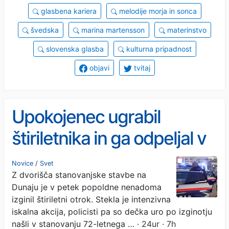
glasbena kariera
melodije morja in sonca
švedska
marina martensson
materinstvo
slovenska glasba
kulturna pripadnost
objavi
tvitaj
Upokojenec ugrabil
štiriletnika in ga odpeljal v
svoje stanovanje
Novice
/
Svet
Z dvorišča stanovanjske stavbe na
Dunaju je v petek popoldne nenadoma
izginil štiriletni otrok. Stekla je intenzivna
iskalna akcija, policisti pa so dečka uro po izginotju
našli v stanovanju 72-letnega …
· 24ur · 7h