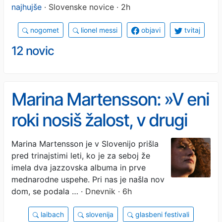
najhujše
· Slovenske novice · 2h
nogomet
lionel messi
objavi
tvitaj
12 novic
Marina Martensson: »V eni
roki nosiš žalost, v drugi
hvaležnost«​
Marina Martensson je v Slovenijo prišla
pred trinajstimi leti, ko je za seboj že
imela dva jazzovska albuma in prve
mednarodne uspehe. Pri nas je našla nov
dom, se podala …
· Dnevnik · 6h
laibach
slovenija
glasbeni festivali