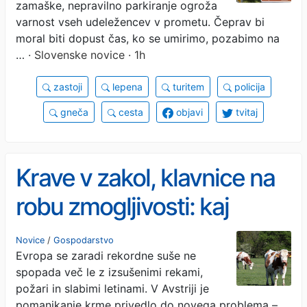
zamaške, nepravilno parkiranje ogroža
varnost vseh udeležencev v prometu. Čeprav bi
moral biti dopust čas, ko se umirimo, pozabimo na
…
· Slovenske novice · 1h
zastoji
lepena
turitem
policija
gneča
cesta
objavi
tvitaj
Krave v zakol, klavnice na
robu zmogljivosti: kaj
bomo jedli?
Novice
/
Gospodarstvo
Evropa se zaradi rekordne suše ne
spopada več le z izsušenimi rekami,
požari in slabimi letinami. V Avstriji je
pomanjkanje krme privedlo do novega problema –