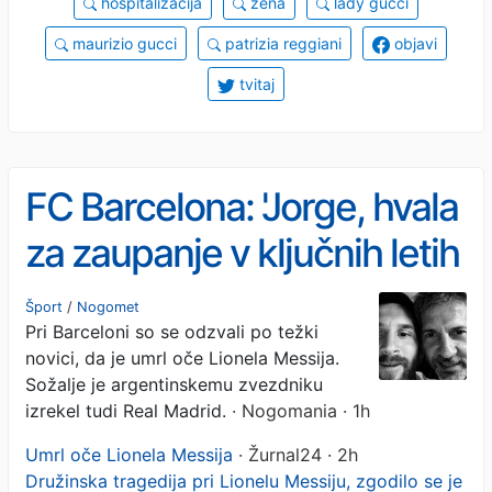
hospitalizacija
žena
lady gucci
maurizio gucci
patrizia reggiani
objavi
tvitaj
FC Barcelona: 'Jorge, hvala
za zaupanje v ključnih letih
tvojega sina Lea'
Šport
/
Nogomet
Pri Barceloni so se odzvali po težki
novici, da je umrl oče Lionela Messija.
Sožalje je argentinskemu zvezdniku
izrekel tudi Real Madrid.
· Nogomania · 1h
Umrl oče Lionela Messija
· Žurnal24 · 2h
Družinska tragedija pri Lionelu Messiju, zgodilo se je