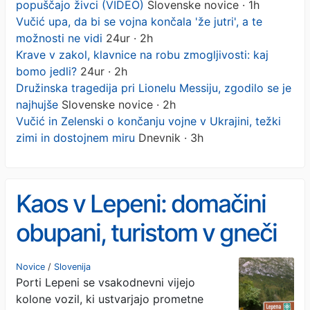
popuščajo živci (VIDEO)
Slovenske novice · 1h
Vučić upa, da bi se vojna končala 'že jutri', a te
možnosti ne vidi
24ur · 2h
Krave v zakol, klavnice na robu zmogljivosti: kaj
bomo jedli?
24ur · 2h
Družinska tragedija pri Lionelu Messiju, zgodilo se je
najhujše
Slovenske novice · 2h
Vučić in Zelenski o končanju vojne v Ukrajini, težki
zimi in dostojnem miru
Dnevnik · 3h
Kaos v Lepeni: domačini
obupani, turistom v gneči
popuščajo živci (VIDEO)
Novice
/
Slovenija
Porti Lepeni se vsakodnevni vijejo
kolone vozil, ki ustvarjajo prometne