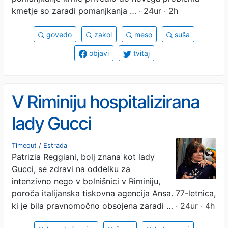
kmetje so zaradi pomanjkanja …
· 24ur · 2h
govedo
zakol
meso
suša
objavi
tvitaj
V Riminiju hospitalizirana
lady Gucci
Timeout
/
Estrada
Patrizia Reggiani, bolj znana kot lady
Gucci, se zdravi na oddelku za
intenzivno nego v bolnišnici v Riminiju,
poroča italijanska tiskovna agencija Ansa. 77-letnica,
ki je bila pravnomočno obsojena zaradi …
· 24ur · 4h