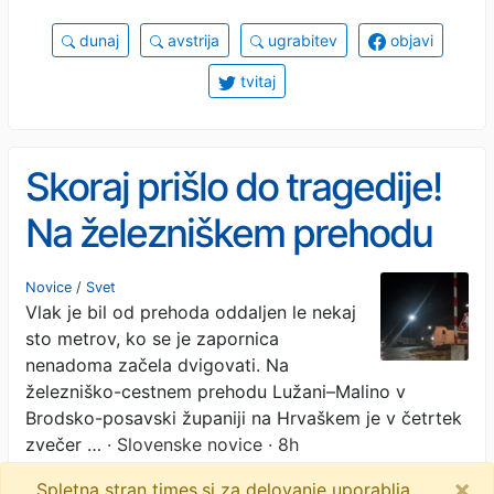
dunaj
avstrija
ugrabitev
objavi
tvitaj
Skoraj prišlo do tragedije!
Na železniškem prehodu
so se zapornice dvignile,
Novice
/
Svet
Vlak je bil od prehoda oddaljen le nekaj
ko je vlak šele prihajal:
sto metrov, ko se je zapornica
»Nekdo bi lahko izgubil
nenadoma začela dvigovati. Na
železniško-cestnem prehodu Lužani–Malino v
življenje« (VIDEO)
Brodsko-posavski županiji na Hrvaškem je v četrtek
zvečer …
· Slovenske novice · 8h
×
Spletna stran times.si za delovanje uporablja