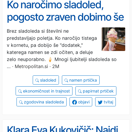
Ko naročimo sladoled,
pogosto zraven dobimo še
tole: samo redki pa vedo,
Brez sladoleda si številni ne
predstavljajo poletja. Ko naročijo tistega
čemu pravzaprav služi, saj
v kornetu, pa dobijo še "dodatek,"
se zdi, da gre za nekaj
katerega namen se zdi očiten, a deluje
zelo neuporabno. 🍦 Mnogi ljubitelji sladoleda so
neuporabnega
…
· Metropolitan.si · 2M
sladoled
namen prtička
ekonomičnost in trajnost
papirnat prtiček
zgodovina sladoleda
objavi
tvitaj
Klara Eva Kukovičič: Najdi,