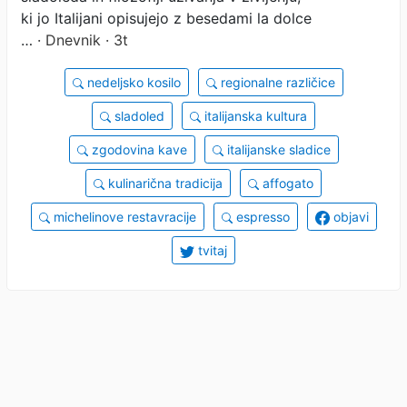
ki jo Italijani opisujejo z besedami la dolce
…
· Dnevnik · 3t
nedeljsko kosilo
regionalne različice
sladoled
italijanska kultura
zgodovina kave
italijanske sladice
kulinarična tradicija
affogato
michelinove restavracije
espresso
objavi
tvitaj