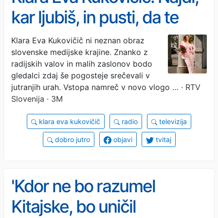
kar ljubiš, in pusti, da te
vodi
Klara Eva Kukovičič ni neznan obraz
slovenske medijske krajine. Znanko z
radijskih valov in malih zaslonov bodo
gledalci zdaj še pogosteje srečevali v
jutranjih urah. Vstopa namreč v novo vlogo …
· RTV
Slovenija · 3M
klara eva kukovičič
radio
televizija
dobro jutro
objavi
tvitaj
'Kdor ne bo razumel
Kitajske, bo uničil