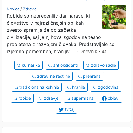
poletni zaklad narave
Novice
/
Zdravje
Robide so neprecenljiv dar narave, ki
človeštvo v najrazličnejših oblikah
zvesto spremlja že od začetka
civilizacije, saj je njihova zgodovina tesno
prepletena z razvojem človeka. Predstavljale so
izjemno pomemben, hranljiv …
· Dnevnik · 4t
kulinarika
antioksidanti
zdravo sadje
zdravilne rastline
prehrana
tradicionalna kuhinja
hranila
zgodovina
robide
zdravje
superhrana
objavi
tvitaj