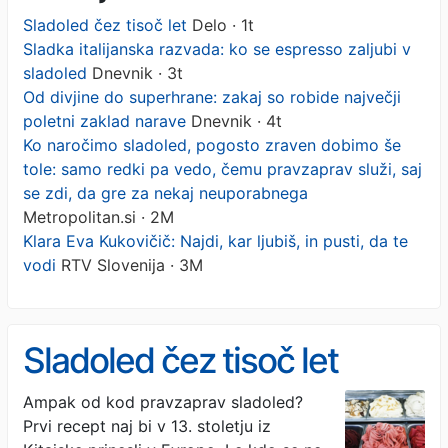
Sladoled čez tisoč let
Delo · 1t
Sladka italijanska razvada: ko se espresso zaljubi v
sladoled
Dnevnik · 3t
Od divjine do superhrane: zakaj so robide največji
poletni zaklad narave
Dnevnik · 4t
Ko naročimo sladoled, pogosto zraven dobimo še
tole: samo redki pa vedo, čemu pravzaprav služi, saj
se zdi, da gre za nekaj neuporabnega
Metropolitan.si · 2M
Klara Eva Kukovičič: Najdi, kar ljubiš, in pusti, da te
vodi
RTV Slovenija · 3M
Sladoled čez tisoč let
Ampak od kod pravzaprav sladoled?
Prvi recept naj bi v 13. stoletju iz