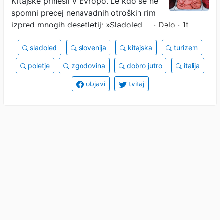
Kitajske prinesli v Evropo. Le kdo se ne
spomni precej nenavadnih otroških rim
izpred mnogih desetletij: »Sladoled …
· Delo · 1t
sladoled
slovenija
kitajska
turizem
poletje
zgodovina
dobro jutro
italija
objavi
tvitaj