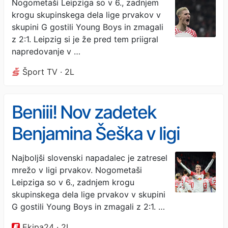
Nogometaši Leipziga so v 6., zadnjem
krogu skupinskega dela lige prvakov v
skupini G gostili Young Boys in zmagali
z 2:1. Leipzig si je že pred tem priigral
napredovanje v …
Šport TV · 2L
Beniii! Nov zadetek
Benjamina Šeška v ligi
prvakov! In to kakšen!
Najboljši slovenski napadalec je zatresel
mrežo v ligi prvakov. Nogometaši
(video)
Leipziga so v 6., zadnjem krogu
skupinskega dela lige prvakov v skupini
G gostili Young Boys in zmagali z 2:1. …
Ekipa24 · 2L