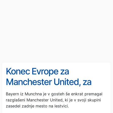
Konec Evrope za
Manchester United, za
slovo poraz na Old
Bayern iz Munchna je v gosteh še enkrat premagal
razglašeni Manchester United, ki je v svoji skupini
Traffordu in zadnje mesto
zasedel zadnje mesto na lestvici.