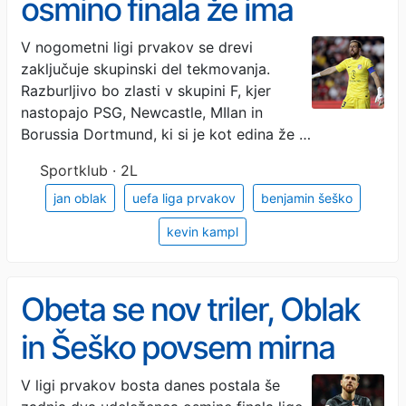
osmino finala že ima
V nogometni ligi prvakov se drevi
zaključuje skupinski del tekmovanja.
Razburljivo bo zlasti v skupini F, kjer
nastopajo PSG, Newcastle, MIlan in
Borussia Dortmund, ki si je kot edina že …
Sportklub · 2L
jan oblak
uefa liga prvakov
benjamin šeško
kevin kampl
Obeta se nov triler, Oblak
in Šeško povsem mirna
V ligi prvakov bosta danes postala še