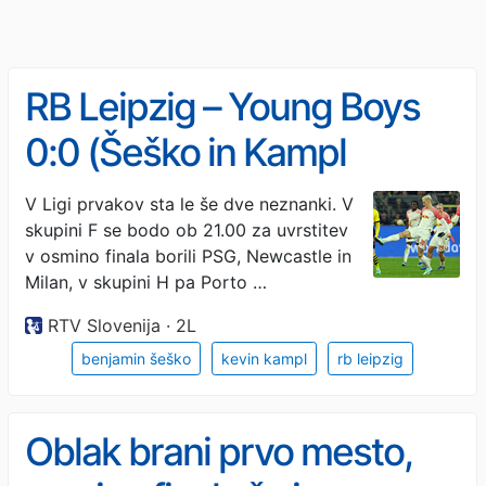
RB Leipzig – Young Boys
0:0 (Šeško in Kampl
začenjata tekmo)
V Ligi prvakov sta le še dve neznanki. V
skupini F se bodo ob 21.00 za uvrstitev
v osmino finala borili PSG, Newcastle in
Milan, v skupini H pa Porto …
RTV Slovenija · 2L
benjamin šeško
kevin kampl
rb leipzig
Oblak brani prvo mesto,