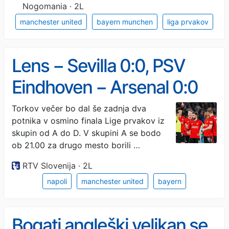
v skupini
Nogomania · 2L
manchester united
bayern munchen
liga prvakov
Lens − Sevilla 0:0, PSV
Eindhoven − Arsenal 0:0
Torkov večer bo dal še zadnja dva
potnika v osmino finala Lige prvakov iz
skupin od A do D. V skupini A se bodo
ob 21.00 za drugo mesto borili …
RTV Slovenija · 2L
napoli
manchester united
bayern
Bogati angleški velikan se