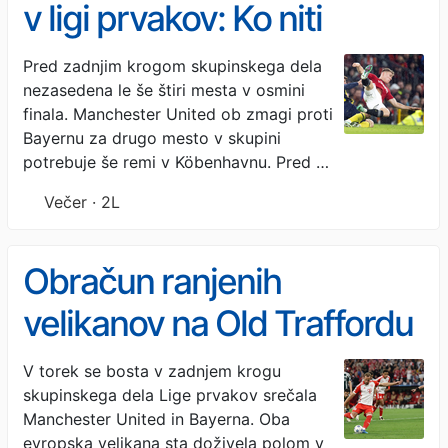
v ligi prvakov: Ko niti
zmaga proti velikanu ni
Pred zadnjim krogom skupinskega dela
nezasedena le še štiri mesta v osmini
dovolj
finala. Manchester United ob zmagi proti
Bayernu za drugo mesto v skupini
potrebuje še remi v Köbenhavnu. Pred …
Večer · 2L
Obračun ranjenih
velikanov na Old Traffordu
precej bolj pommeben za
V torek se bosta v zadnjem krogu
skupinskega dela Lige prvakov srečala
rdeče vrage
Manchester United in Bayerna. Oba
evropska velikana sta doživela polom v