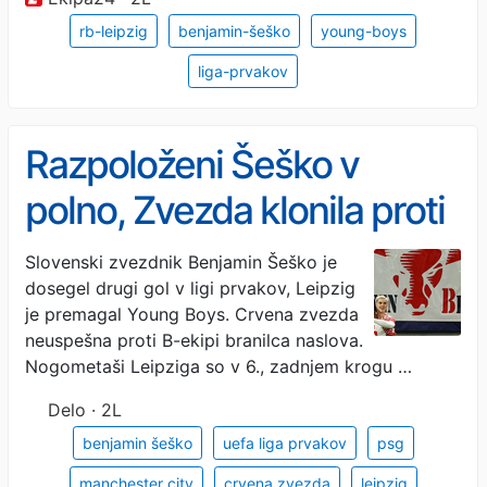
rb-leipzig
benjamin-šeško
young-boys
liga-prvakov
Razpoloženi Šeško v
polno, Zvezda klonila proti
prvakom
Slovenski zvezdnik Benjamin Šeško je
dosegel drugi gol v ligi prvakov, Leipzig
je premagal Young Boys. Crvena zvezda
neuspešna proti B-ekipi branilca naslova.
Nogometaši Leipziga so v 6., zadnjem krogu …
Delo · 2L
benjamin šeško
uefa liga prvakov
psg
manchester city
crvena zvezda
leipzig