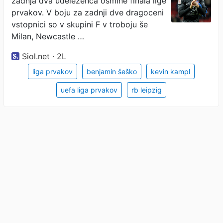
zadnja dva udeleženca osmine finala lige
prvakov. V boju za zadnji dve dragoceni
vstopnici so v skupini F v troboju še
Milan, Newcastle …
Siol.net · 2L
liga prvakov
benjamin šeško
kevin kampl
uefa liga prvakov
rb leipzig