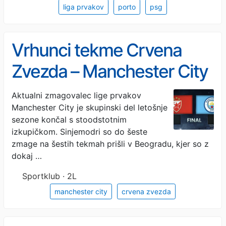
liga prvakov
porto
psg
Vrhunci tekme Crvena
Zvezda – Manchester City
2:3 (VIDEO)
Aktualni zmagovalec lige prvakov
Manchester City je skupinski del letošnje
sezone končal s stoodstotnim
izkupičkom. Sinjemodri so do šeste
zmage na šestih tekmah prišli v Beogradu, kjer so z
dokaj …
Sportklub · 2L
manchester city
crvena zvezda