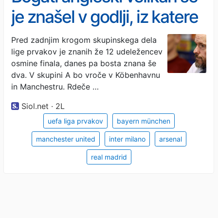
je znašel v godlji, iz katere
ga reši le še čudež
Pred zadnjim krogom skupinskega dela
lige prvakov je znanih že 12 udeležencev
osmine finala, danes pa bosta znana še
dva. V skupini A bo vroče v Köbenhavnu
in Manchestru. Rdeče …
Siol.net · 2L
uefa liga prvakov
bayern münchen
manchester united
inter milano
arsenal
real madrid