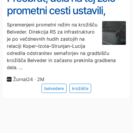
prometni cesti ustavili,
nadaljevali bodo jeseni
Spremenjeni prometni režim na krožišču
Belveder. Direkcija RS za infrastrukturo
je po večdnevnih hudih zastojih na
relaciji Koper–Izola–Strunjan–Lucija
odredila odstranitev semaforjev na gradbišču
krožišča Belveder in začasno prekinila gradbena
dela. …
Žurnal24 · 2M
belvedere
krožišče