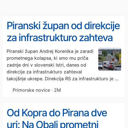
Piranski župan od direkcije
za infrastrukturo zahteva
takojšnje ukrepe zaradi
Piranski župan Andrej Korenika je zaradi
prometnega kolapsa, ki smo mu priča
prometnega kolapsa
zadnje dni v slovenski Istri, danes od
direkcije za infrastrukturo zahteval
takojšnje ukrepe. Direkcija RS za infrastrukturo je …
Primorske novice · 2M
Od Kopra do Pirana dve
uri: Na Obali prometni