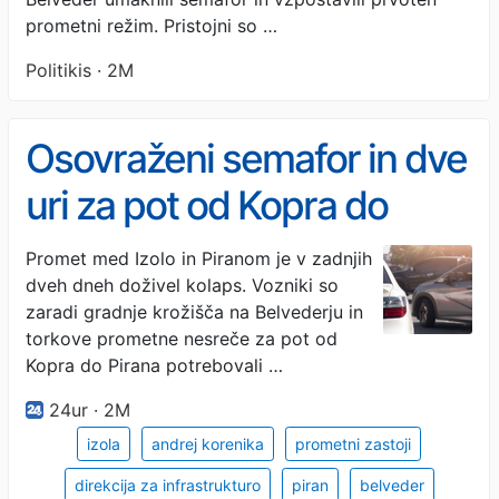
zaustavila gradnjo
prometni režim. Pristojni so …
krožišča
Politikis · 2M
Osovraženi semafor in dve
uri za pot od Kopra do
Pirana
Promet med Izolo in Piranom je v zadnjih
dveh dneh doživel kolaps. Vozniki so
zaradi gradnje krožišča na Belvederju in
torkove prometne nesreče za pot od
Kopra do Pirana potrebovali …
24ur · 2M
izola
andrej korenika
prometni zastoji
direkcija za infrastrukturo
piran
belveder