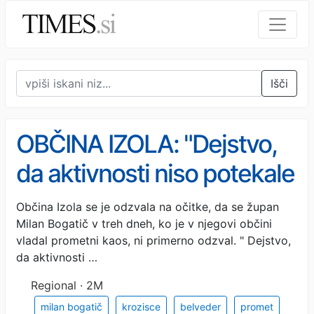
Išči
OBČINA IZOLA: "Dejstvo,
da aktivnosti niso potekale
pred kamerami, še ne
Občina Izola se je odzvala na očitke, da se župan
Milan Bogatič v treh dneh, ko je v njegovi občini
pomeni, da jih ni bilo"
vladal prometni kaos, ni primerno odzval. " Dejstvo,
da aktivnosti …
Regional · 2M
milan bogatič
krozisce
belveder
promet