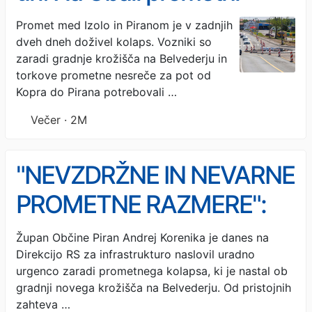
kolaps zaradi gradnje
Promet med Izolo in Piranom je v zadnjih
dveh dneh doživel kolaps. Vozniki so
krožišča nad Izolo
zaradi gradnje krožišča na Belvederju in
torkove prometne nesreče za pot od
Kopra do Pirana potrebovali …
Večer · 2M
"NEVZDRŽNE IN NEVARNE
PROMETNE RAZMERE":
Korenika zahteva takojšnje
Župan Občine Piran Andrej Korenika je danes na
Direkcijo RS za infrastrukturo naslovil uradno
ukrepe na Belvederju
urgenco zaradi prometnega kolapsa, ki je nastal ob
(FOTO)
gradnji novega krožišča na Belvederju. Od pristojnih
zahteva …