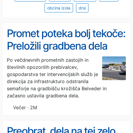
obcina izola
drsi
Promet poteka bolj tekoče:
Preložili gradbena dela
med Izolo in Piranom
Po večdnevnih prometnih zastojih in
številnih opozorilih prebivalcev,
gospodarstva ter intervencijskih služb je
direkcija za infrastrukturo odstranila
semaforje na gradbišču krožišča Belveder in
začasno ustavila gradbena dela.
Večer · 2M
Preobrat, dela na tej zelo