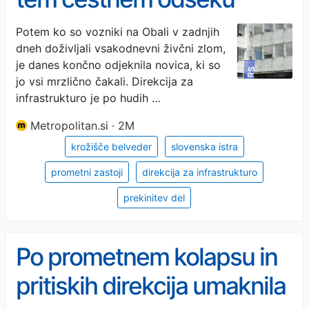
država umaknila
Potem ko so vozniki na Obali v zadnjih
dneh doživljali vsakodnevni živčni zlom,
osovraženo zaporo
je danes končno odjeknila novica, ki so
jo vsi mrzlično čakali. Direkcija za
infrastrukturo je po hudih …
Metropolitan.si · 2M
krožišče belveder
slovenska istra
prometni zastoji
direkcija za infrastrukturo
prekinitev del
Po prometnem kolapsu in
pritiskih direkcija umaknila