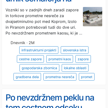
Belvederju in ustavitev
Vozniki so v zadnjih dneh zaradi zapore
in torkove prometne nesreče za
gradnje krožišča
dvajsetminutno pot med Koprom, Izolo
in Piranom potrebovali tudi do dve uri.
Po nevzdržnem prometnem kaosu, ki je …
Dnevnik · 2M
infrastrukturni projekti
slovenska istra
cestne zapore
prometni kaos
zapore
gospodarska zbornica
lokalne oblasti
gradbena dela
prometna nesreča
promet
Po nevzdržnem peklu na
tem cestnem odseku