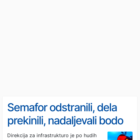
Semafor odstranili, dela
prekinili, nadaljevali bodo
po 15. septembru
Direkcija za infrastrukturo je po hudih