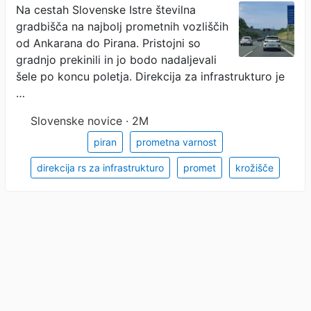
semafor na Belvederju in
Na cestah Slovenske Istre številna
gradbišča na najbolj prometnih vozliščih
zaustavila gradnjo
od Ankarana do Pirana. Pristojni so
krožišča
gradnjo prekinili in jo bodo nadaljevali
šele po koncu poletja. Direkcija za infrastrukturo je
…
Slovenske novice · 2M
piran
prometna varnost
direkcija rs za infrastrukturo
promet
krožišče