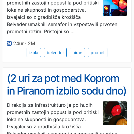
prometnih zastojih popustila pod pritiski
lokalne skupnosti in gospodarstva.
Izvajalci so z gradbišča krožišča
Belveder umaknili semafor in vzpostavili prvoten
prometni režim. Pristojni so …
24ur · 2M
izola
belveder
piran
promet
(2 uri za pot med Koprom
in Piranom izbilo sodu dno)
Po prometnem kolapsu in
Direkcija za infrastrukturo je po hudih
prometnih zastojih popustila pod pritiski
pritiskih direkcija umaknila
lokalne skupnosti in gospodarstva.
semafor na Belvederju in
Izvajalci so z gradbišča krožišča
Belveder umaknili semafor in vzpostavili prvoten