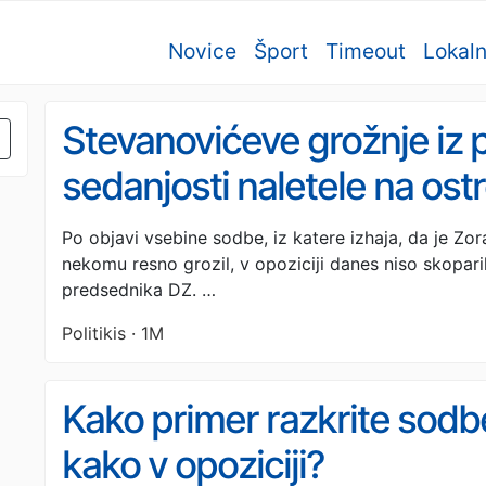
Novice
Šport
Timeout
Lokal
Stevanovićeve grožnje iz p
sedanjosti naletele na ostre
Mesec je predsednika drž
Po objavi vsebine sodbe, iz katere izhaja, da je Zo
nekomu resno grozil, v opoziciji danes niso skopari
za goljufa in gangsterja
predsednika DZ. …
Politikis · 1M
Kako primer razkrite sodbe
kako v opoziciji?