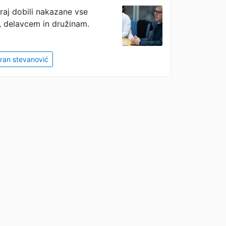
eraj dobili nakazane vse
i, delavcem in družinam.
ran stevanović