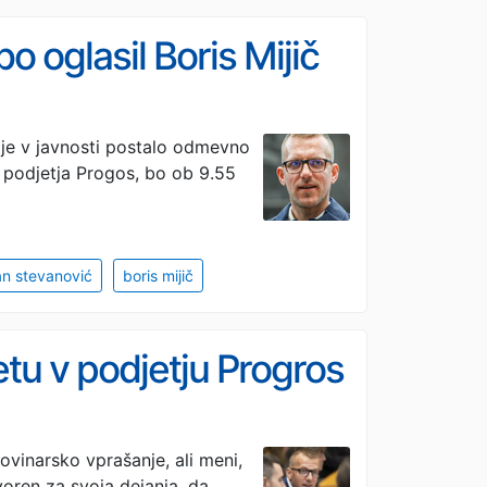
bo oglasil Boris Mijič
 je v javnosti postalo odmevno
 podjetja Progos, bo ob 9.55
an stevanović
boris mijič
etu v podjetju Progros
ovinarsko vprašanje, ali meni,
voren za svoja dejanja, da