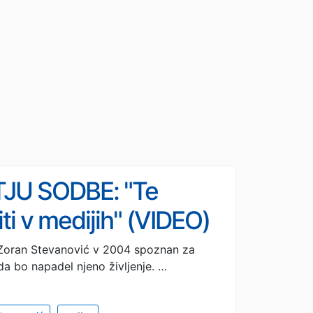
JU SODBE: "Te
ti v medijih" (VIDEO)
l Zoran Stevanović v 2004 spoznan za
da bo napadel njeno življenje. …