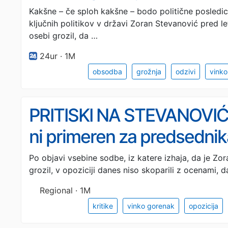
Kakšne – če sploh kakšne – bodo politične posledic
ključnih politikov v državi Zoran Stevanović pred let
osebi grozil, da …
24ur · 1M
obsodba
grožnja
odzivi
vinko
PRITISKI NA STEVANOVIĆA
ni primeren za predsedni
Po objavi vsebine sodbe, iz katere izhaja, da je Z
grozil, v opoziciji danes niso skoparili z ocenami,
Regional · 1M
kritike
vinko gorenak
opozicija