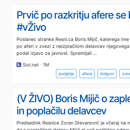
Prvič po razkritju afere se 
#vŽivo
Poslanec stranke Resni.ca Boris Mijič, katerega ime
po aferi v zvezi z neizplačilom delavcev njegovega
podal izjavo za javnost. Spremljali …
Siol.net · 1M
podjetje
afera
dolgovi
zor
(V ŽIVO) Boris Mijič o zapl
in poplačilu delavcev
Predsednik Resnice Zoran Stevanović je včeraj na n
da s poplačilom dolgov Mijič ni več politično odgo