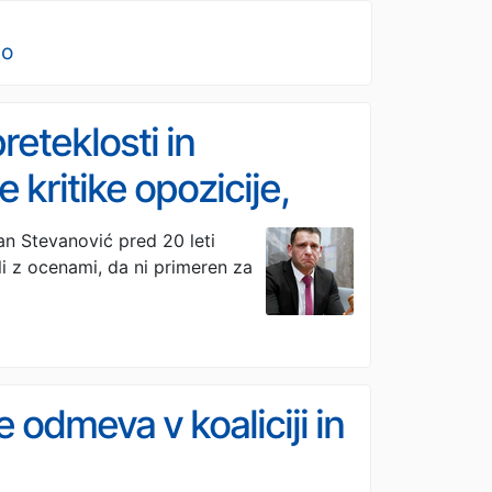
no
reteklosti in
 kritike opozicije,
avnega zbora označil
ran Stevanović pred 20 leti
li z ocenami, da ni primeren za
 odmeva v koaliciji in