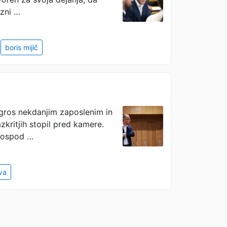
ezni …
boris mijič
ogros nekdanjim zaposlenim in
zkritjih stopil pred kamere.
 gospod …
ava