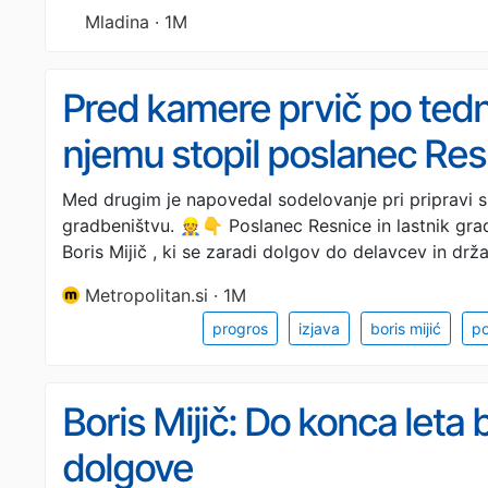
Mladina · 1M
Pred kamere prvič po tedn
njemu stopil poslanec Resn
Med drugim je napovedal sodelovanje pri pripravi
gradbeništvu. 👷👇 Poslanec Resnice in lastnik gr
Boris Mijič , ki se zaradi dolgov do delavcev in drž
Metropolitan.si · 1M
progros
izjava
boris mijić
po
Boris Mijič: Do konca leta
dolgove