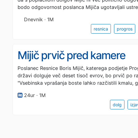
bodo odgovornost poslanca Mijiča ugotavljali ustr
Dnevnik · 1M
resnica
progros
Mijič prvič pred kamere
Poslanec Resnice Boris Mijič, katerega podjetje Pr
državi dolguje več deset tisoč evrov, bo prvič po ra
"Vsebinska vprašanja boste lahko razčistili kmalu,
24ur · 1M
dolg
izj