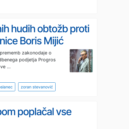
ih hudih obtožb proti
ice Boris Mijić
 sprememb zakonodaje o
adbenega podjetja Progros
ave …
slanec
zoran stevanović
 bom poplačal vse