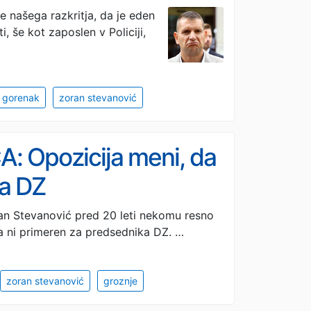
e našega razkritja, da je eden
i, še kot zaposlen v Policiji,
 gorenak
zoran stevanović
: Opozicija meni, da
ka DZ
oran Stevanović pred 20 leti nekomu resno
 da ni primeren za predsednika DZ. …
zoran stevanović
groznje