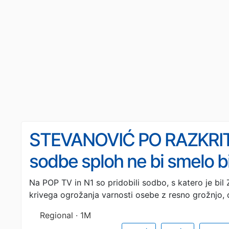
STEVANOVIĆ PO RAZKRIT
sodbe sploh ne bi smelo bi
Na POP TV in N1 so pridobili sodbo, s katero je bi
krivega ogrožanja varnosti osebe z resno grožnjo, 
Regional · 1M