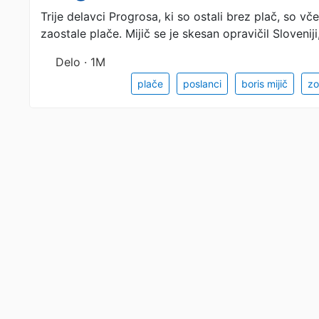
Trije delavci Progrosa, ki so ostali brez plač, so vč
zaostale plače. Mijič se je skesan opravičil Slovenij
Delo · 1M
plače
poslanci
boris mijič
zo